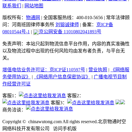
联系我们
|
网站地图
版权所有：
物通网
|
全国客服热线：400-010-5656
|
常年法律顾
问：河南班固律师事务所
刘镕诚律师
|
备案：
京ICP备
08010544号-1
|
京公网安备 11010802041893号
免责声明：本站只起到物流信息平台作用，内容的真实准确性
以及物流过程中出现的任何风险均由发布者负责，与平台无
关。
增值电信业务许可证：京ICP证110597号
|
营业执照
|
《网络服
务使用协议》
|
《网络用户信息保密协议》
|
广播电视节目制
作经营许可证
客服1：
客服2：
客服3：
商务洽谈：
Copyright ©
chinawutong.com All rights reserved.北京物通时空
网络科技开发有限公司
访问
手机版