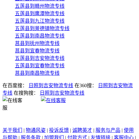
五莲县到赣州物流专线
五莲县到鹰潭物流专线
五莲县到九江物流专线
五莲县到景德镇物流专线
五莲县到南昌物流专线
莒县到抚州物流专线
莒县到宜春物流专线
五莲县到吉安物流专线
五莲县到宜春物流专线
莒县到南昌物流专线
在百度搜：
日照到吉安物流专线
在360搜：
日照到吉安物流
专线
在搜狗搜：
日照到吉安物流专线
关于我们
|
物通风姿
|
投诉反馈
|
诚聘英才
|
服务与产品
|
使用
与帮助
|
服务条款
|
加盟我们
|
付款方式
|
友情链接
|
客服中心
|