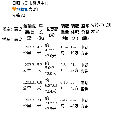
日照市贵彬货运中心
第
2
年
先锋V2
拨打电话
运输距
车
装载
装载
整车
长宽高
整车：
面议
发货
离(公
长
重量
体积
价格
(米)
里)
(米)
(吨)
(方)
(趟)
拼车：
面议
约
1203.31
4.2
1.5-2
12-
电话
4.2*2.1
公里
米
吨
19方
咨询
*2.0米
约
1203.31
5.2
2-6
21-
电话
5.0*2.1
公里
米
吨
28方
咨询
*2.0米
约
1203.31
6.8
6-10
35-
电话
6.8*2.3
公里
米
吨
43方
咨询
*2.4米
约
1203.31
7.6
8-12
42-
电话
7.6*2.3
公里
米
吨
48方
咨询
*2.5米