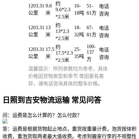
约
1203.31
9.6
10-
51-
电话
9.6*2.3
公里
米
18吨
61方
咨询
*2.5米
约
1203.31
13
18-
67-
电话
13*2.3
公里
米
32吨
81方
咨询
*2.5米
100-
约
1203.31
17.5
25-
电话
137
17.5*2.3
公里
米
35吨
咨询
方
*2.5米
温馨提示：所列参数均为参考，具体
价格因货物类型和季节 等因素有差
异，请电话咨询具体的整车价格。
日照到吉安物流运输 常见问答
问：运费是怎么计算的？怎么付款？
答：运费是根据货物起止地点，重货按重量计费，泡货按体积
收费，重泡货取两者最大值收费。考虑到搬家行李的不规整性