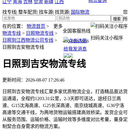
物流查询
辽宁
青海
吉林
甘肃
新疆
江西
找专线
|
整车配货
|
找车源
|
找货源
|
国际物流
您
所
在的位置：
物流首页
>
更多
全国客服热线
物流专线
>
日照物流专线
>
扫码关注小程序
日照到江西物流公司专线
>
400-010-5656
日照到吉安物流专线
日照到吉安物流专线
更新时间：2026-08-07 17:26:46
日照到吉安物流专线汇聚多家优质物流企业，打造精品直达货
运通道，全程约1203.31公里，2-3天即可送达，途经日兰高
速、G15沈海高速、G25长深高速、南京绕城高速、G36宁洛
高速等交通干线，为两地货物运输搭建高效桥梁。发货企业可
从服务范围、运输价格、运输时效等多维度对比考量，量身定
制契合自身需求的物流方案。