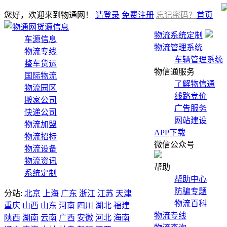
您好，欢迎来到物通网！
请登录
免费注册
忘记密码？
首页
货源信息
物流系统定制
车源信息
物流管理系统
物流专线
车辆管理系统
整车货运
物信通服务
国际物流
了解物信通
物流园区
线路竞价
搬家公司
广告服务
快递公司
网站建设
物流加盟
APP下载
物流招标
微信公众号
物流设备
物流资讯
帮助
系统定制
帮助中心
防骗专题
分站:
北京
上海
广东
浙江
江苏
天津
物流百科
重庆
山西
山东
河南
四川
湖北
福建
物流专线
陕西
湖南
云南
广西
安徽
河北
海南