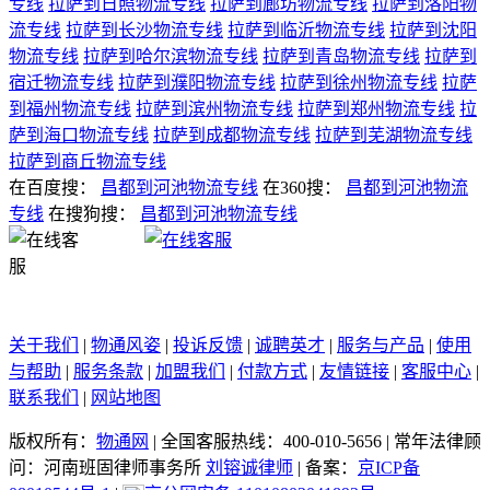
专线
拉萨到日照物流专线
拉萨到廊坊物流专线
拉萨到洛阳物
流专线
拉萨到长沙物流专线
拉萨到临沂物流专线
拉萨到沈阳
物流专线
拉萨到哈尔滨物流专线
拉萨到青岛物流专线
拉萨到
宿迁物流专线
拉萨到濮阳物流专线
拉萨到徐州物流专线
拉萨
到福州物流专线
拉萨到滨州物流专线
拉萨到郑州物流专线
拉
萨到海口物流专线
拉萨到成都物流专线
拉萨到芜湖物流专线
拉萨到商丘物流专线
在百度搜：
昌都到河池物流专线
在360搜：
昌都到河池物流
专线
在搜狗搜：
昌都到河池物流专线
关于我们
|
物通风姿
|
投诉反馈
|
诚聘英才
|
服务与产品
|
使用
与帮助
|
服务条款
|
加盟我们
|
付款方式
|
友情链接
|
客服中心
|
联系我们
|
网站地图
版权所有：
物通网
|
全国客服热线：400-010-5656
|
常年法律顾
问：河南班固律师事务所
刘镕诚律师
|
备案：
京ICP备