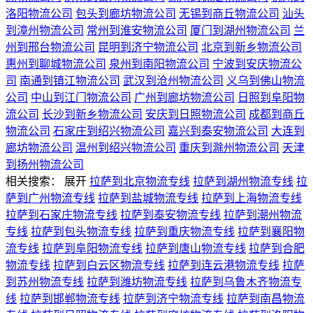
洛阳物流公司
包头到廊坊物流公司
无锡到商丘物流公司
汕头
到漳州物流公司
常州到淮安物流公司
厦门到湖州物流公司
兰
州到邢台物流公司
昆明到济宁物流公司
北京到新乡物流公司
惠州到聊城物流公司
泉州到南阳物流公司
宁波到安庆物流公
司
南通到镇江物流公司
武汉到沧州物流公司
义乌到佛山物流
公司
中山到江门物流公司
广州到廊坊物流公司
日照到阜阳物
流公司
长沙到新乡物流公司
安庆到日照物流公司
成都到商丘
物流公司
石家庄到绍兴物流公司
嘉兴到泰安物流公司
大连到
廊坊物流公司
温州到绍兴物流公司
重庆到滁州物流公司
天津
到扬州物流公司
相关搜索：
展开
拉萨到北京物流专线
拉萨到湖州物流专线
拉
萨到广州物流专线
拉萨到盐城物流专线
拉萨到上海物流专线
拉萨到石家庄物流专线
拉萨到泰安物流专线
拉萨到潮州物流
专线
拉萨到包头物流专线
拉萨到重庆物流专线
拉萨到襄阳物
流专线
拉萨到阜阳物流专线
拉萨到唐山物流专线
拉萨到合肥
物流专线
拉萨到白云区物流专线
拉萨到连云港物流专线
拉萨
到苏州物流专线
拉萨到潍坊物流专线
拉萨到乌鲁木齐物流专
线
拉萨到邯郸物流专线
拉萨到济宁物流专线
拉萨到南昌物流