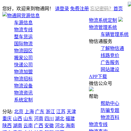
您好，欢迎来到物通网！
请登录
免费注册
忘记密码？
首页
货源信息
物流系统定制
车源信息
物流管理系统
物流专线
车辆管理系统
整车货运
物信通服务
国际物流
了解物信通
物流园区
线路竞价
搬家公司
广告服务
快递公司
网站建设
物流加盟
APP下载
物流招标
微信公众号
物流设备
物流资讯
帮助
系统定制
帮助中心
防骗专题
分站:
北京
上海
广东
浙江
江苏
天津
物流百科
重庆
山西
山东
河南
四川
湖北
福建
物流专线
陕西
湖南
云南
广西
安徽
河北
海南