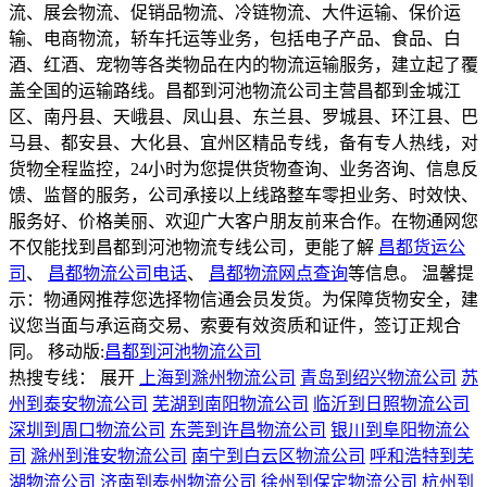
流、展会物流、促销品物流、冷链物流、大件运输、保价运
输、电商物流，轿车托运等业务，包括电子产品、食品、白
酒、红酒、宠物等各类物品在内的物流运输服务，建立起了覆
盖全国的运输路线。昌都到河池物流公司主营昌都到金城江
区、南丹县、天峨县、凤山县、东兰县、罗城县、环江县、巴
马县、都安县、大化县、宜州区精品专线，备有专人热线，对
货物全程监控，24小时为您提供货物查询、业务咨询、信息反
馈、监督的服务，公司承接以上线路整车零担业务、时效快、
服务好、价格美丽、欢迎广大客户朋友前来合作。在物通网您
不仅能找到昌都到河池物流专线公司，更能了解
昌都货运公
司
、
昌都物流公司电话
、
昌都物流网点查询
等信息。 温馨提
示：物通网推荐您选择物信通会员发货。为保障货物安全，建
议您当面与承运商交易、索要有效资质和证件，签订正规合
同。
移动版:
昌都到河池物流公司
热搜专线：
展开
上海到滁州物流公司
青岛到绍兴物流公司
苏
州到泰安物流公司
芜湖到南阳物流公司
临沂到日照物流公司
深圳到周口物流公司
东莞到许昌物流公司
银川到阜阳物流公
司
滁州到淮安物流公司
南宁到白云区物流公司
呼和浩特到芜
湖物流公司
济南到泰州物流公司
徐州到保定物流公司
杭州到