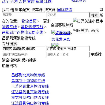
物流查询
辽宁
青海
吉林
甘肃
新疆
江西
找专线
|
整车配货
|
找车源
|
找货源
|
国际物流
您
所
在的位置：
物流首页
>
更多
全国客服热线
物流专线
>
昌都物流专线
>
扫码关注小程序
昌都到广西物流公司专线
>
400-010-5656
昌都到河池物流专线
专线搜索：
专线搜
清空搜索
索
反向搜索
热搜线路：
昌都到北京物流专线
昌都到上海物流专线
卡若区到北京物流专线
江达县到北京物流专线
贡觉县到佛山物流专线
江达县到佛山物流专线