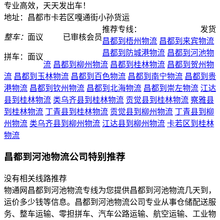
专业高效，天天发出车！
地址：昌都市卡若区嘎通街小孙货运
推荐专线：
发货
整车：
面议
已审核会员
昌都到梧州物流
昌都到来宾物流
昌都到防城港物流
昌都到河池物
拼车：
面议
流
昌都到柳州物流
昌都到桂林物流
昌都到贺州物
流
昌都到玉林物流
昌都到百色物流
昌都到南宁物流
昌都到贵
港物流
昌都到钦州物流
昌都到北海物流
昌都到崇左物流
江达
县到桂林物流
类乌齐县到桂林物流
贡觉县到桂林物流
察雅县
到桂林物流
丁青县到桂林物流
贡觉县到柳州物流
丁青县到柳
州物流
类乌齐县到柳州物流
江达县到柳州物流
卡若区到桂林
物流
昌都到河池物流公司特别推荐
没有相关线路推荐
物通网昌都到河池物流专线为您提供昌都到河池物流几天到，
运价多少钱等信息。昌都到河池物流公司专业从事仓储配送服
务、整车运输、零担拼车、汽车公路运输、航空运输、工业物