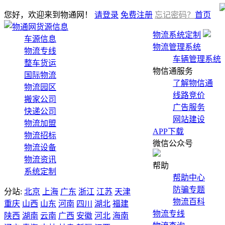
您好，欢迎来到物通网！
请登录
免费注册
忘记密码？
首页
货源信息
物流系统定制
车源信息
物流管理系统
物流专线
车辆管理系统
整车货运
物信通服务
国际物流
了解物信通
物流园区
线路竞价
搬家公司
广告服务
快递公司
网站建设
物流加盟
APP下载
物流招标
微信公众号
物流设备
物流资讯
帮助
系统定制
帮助中心
防骗专题
分站:
北京
上海
广东
浙江
江苏
天津
物流百科
重庆
山西
山东
河南
四川
湖北
福建
物流专线
陕西
湖南
云南
广西
安徽
河北
海南