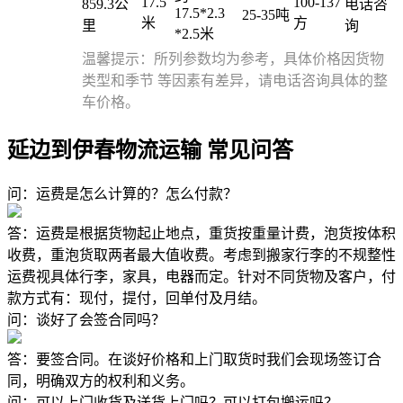
17.5
100-137
859.3公
电话咨
17.5*2.3
25-35吨
米
方
里
询
*2.5米
温馨提示：所列参数均为参考，具体价格因货物
类型和季节 等因素有差异，请电话咨询具体的整
车价格。
延边到伊春物流运输 常见问答
问：运费是怎么计算的？怎么付款？
答：运费是根据货物起止地点，重货按重量计费，泡货按体积
收费，重泡货取两者最大值收费。考虑到搬家行李的不规整性
运费视具体行李，家具，电器而定。针对不同货物及客户，付
款方式有：现付，提付，回单付及月结。
问：谈好了会签合同吗？
答：要签合同。在谈好价格和上门取货时我们会现场签订合
同，明确双方的权利和义务。
问：可以上门收货及送货上门吗？可以打包搬运吗？