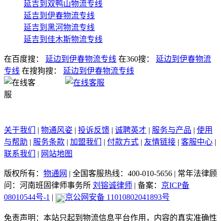
延吉到双鸭山物流专线
延吉到伊春物流专线
延吉到黑河物流专线
延吉到佳木斯物流专线
在百度搜：
延边到伊春物流专线
在360搜：
延边到伊春物流
专线
在搜狗搜：
延边到伊春物流专线
关于我们
|
物通风姿
|
投诉反馈
|
诚聘英才
|
服务与产品
|
使用
与帮助
|
服务条款
|
加盟我们
|
付款方式
|
友情链接
|
客服中心
|
联系我们
|
网站地图
版权所有：
物通网
|
全国客服热线：400-010-5656
|
常年法律顾
问：河南班固律师事务所
刘镕诚律师
|
备案：
京ICP备
08010544号-1
|
京公网安备 11010802041893号
免责声明：本站只起到物流信息平台作用，内容的真实准确性