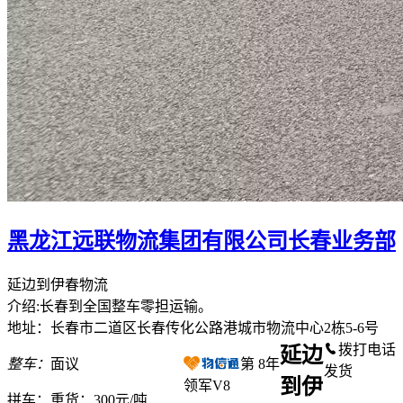
黑龙江远联物流集团有限公司长春业务部
延边到伊春物流
介绍:长春到全国整车零担运输。
地址：长春市二道区长春传化公路港城市物流中心2栋5-6号
拨打电话
延边
整车：
面议
第
8
年
发货
到伊
领军V8
拼车：
重货：300元/吨