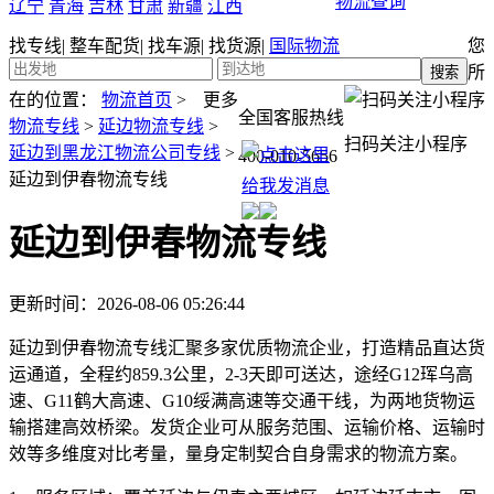
物流查询
辽宁
青海
吉林
甘肃
新疆
江西
找专线
|
整车配货
|
找车源
|
找货源
|
国际物流
您
所
在的位置：
物流首页
>
更多
全国客服热线
物流专线
>
延边物流专线
>
扫码关注小程序
延边到黑龙江物流公司专线
>
400-010-5656
延边到伊春物流专线
延边到伊春物流专线
更新时间：2026-08-06 05:26:44
延边到伊春物流专线汇聚多家优质物流企业，打造精品直达货
运通道，全程约859.3公里，2-3天即可送达，途经G12珲乌高
速、G11鹤大高速、G10绥满高速等交通干线，为两地货物运
输搭建高效桥梁。发货企业可从服务范围、运输价格、运输时
效等多维度对比考量，量身定制契合自身需求的物流方案。