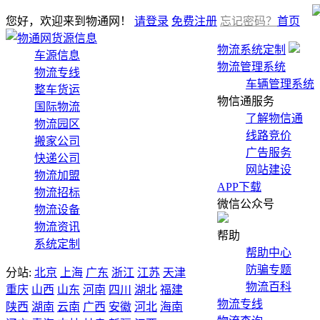
您好，欢迎来到物通网！
请登录
免费注册
忘记密码？
首页
货源信息
物流系统定制
车源信息
物流管理系统
物流专线
车辆管理系统
整车货运
物信通服务
国际物流
了解物信通
物流园区
线路竞价
搬家公司
广告服务
快递公司
网站建设
物流加盟
APP下载
物流招标
微信公众号
物流设备
物流资讯
帮助
系统定制
帮助中心
防骗专题
分站:
北京
上海
广东
浙江
江苏
天津
物流百科
重庆
山西
山东
河南
四川
湖北
福建
物流专线
陕西
湖南
云南
广西
安徽
河北
海南