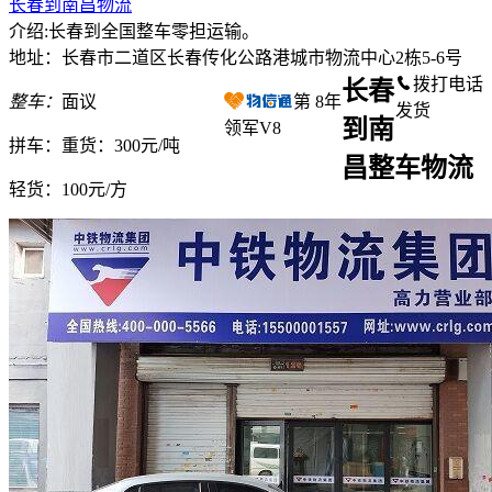
长春到南昌物流
介绍:长春到全国整车零担运输。
地址：长春市二道区长春传化公路港城市物流中心2栋5-6号
拨打电话
长春
整车：
面议
第
8
年
发货
到南
领军V8
拼车：
重货：300元/吨
昌整车物流
轻货：
100元/方