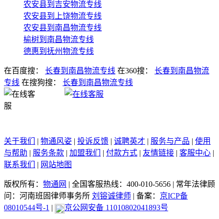
农安县到吉安物流专线
农安县到上饶物流专线
农安县到南昌物流专线
榆树到南昌物流专线
德惠到抚州物流专线
在百度搜：
长春到南昌物流专线
在360搜：
长春到南昌物流
专线
在搜狗搜：
长春到南昌物流专线
关于我们
|
物通风姿
|
投诉反馈
|
诚聘英才
|
服务与产品
|
使用
与帮助
|
服务条款
|
加盟我们
|
付款方式
|
友情链接
|
客服中心
|
联系我们
|
网站地图
版权所有：
物通网
|
全国客服热线：400-010-5656
|
常年法律顾
问：河南班固律师事务所
刘镕诚律师
|
备案：
京ICP备
08010544号-1
|
京公网安备 11010802041893号