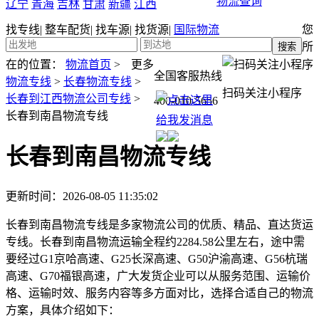
物流查询
辽宁
青海
吉林
甘肃
新疆
江西
找专线
|
整车配货
|
找车源
|
找货源
|
国际物流
您
所
在的位置：
物流首页
>
更多
全国客服热线
物流专线
>
长春物流专线
>
扫码关注小程序
长春到江西物流公司专线
>
400-010-5656
长春到南昌物流专线
长春到南昌物流专线
更新时间：2026-08-05 11:35:02
长春到南昌物流专线是多家物流公司的优质、精品、直达货运
专线。长春到南昌物流运输全程约2284.58公里左右，途中需
要经过G1京哈高速、G25长深高速、G50沪渝高速、G56杭瑞
高速、G70福银高速，广大发货企业可以从服务范围、运输价
格、运输时效、服务内容等多方面对比，选择合适自己的物流
方案，具体介绍如下：