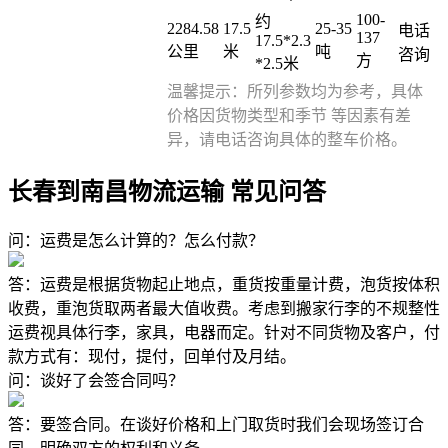
100-
约
2284.58
17.5
25-35
电话
137
17.5*2.3
公里
米
吨
咨询
方
*2.5米
温馨提示：所列参数均为参考，具体
价格因货物类型和季节 等因素有差
异，请电话咨询具体的整车价格。
长春到南昌物流运输 常见问答
问：运费是怎么计算的？怎么付款？
答：运费是根据货物起止地点，重货按重量计费，泡货按体积
收费，重泡货取两者最大值收费。考虑到搬家行李的不规整性
运费视具体行李，家具，电器而定。针对不同货物及客户，付
款方式有：现付，提付，回单付及月结。
问：谈好了会签合同吗？
答：要签合同。在谈好价格和上门取货时我们会现场签订合