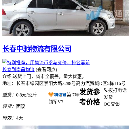
长春中驰物流有限公司
长春到南昌物流
(查看网点)
介绍:送货上门，省市全覆盖，量大优惠。
地址：长春市绿园区景阳大路3288号高力汽贸城D区5栋116号
拨打电话
发货参
重货：
0.8元/公斤
第
7
年
发货
考价格
领军V7
QQ交谈
轻货：
面议
时效：
4天