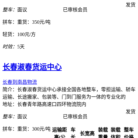
发货
整车：
面议
已审核会员
拼车：
重货：350元/吨
轻货：
100元/方
时效：
5天
长春淑春货运中心
长春到南昌物流
简介：长春淑春货运中心承接全国各地整车，零担运输、轿车
运输、长途搬家、包装等、门到门服务为一体的专业化的
地址：长春青年路高速口四环物流院内
发货
整车：
面议
已审核会员
拼车：
重货：300元/吨
运输距
车
装载
装载
整车
长宽高
离(公
长
重量
体积
价格