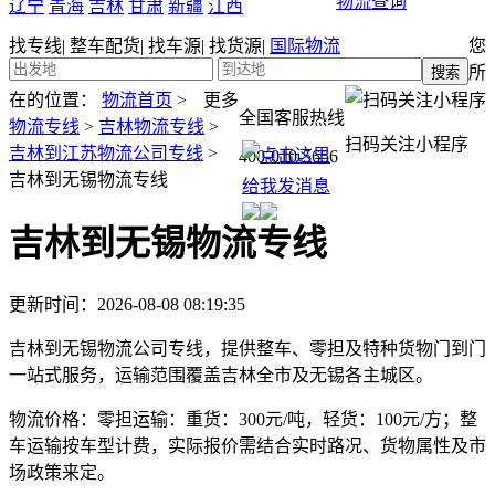
物流查询
辽宁
青海
吉林
甘肃
新疆
江西
找专线
|
整车配货
|
找车源
|
找货源
|
国际物流
您
所
在的位置：
物流首页
>
更多
全国客服热线
物流专线
>
吉林物流专线
>
扫码关注小程序
吉林到江苏物流公司专线
>
400-010-5656
吉林到无锡物流专线
吉林到无锡物流专线
更新时间：2026-08-08 08:19:35
吉林到无锡物流公司专线，提供整车、零担及特种货物门到门
一站式服务，运输范围覆盖吉林全市及无锡各主城区。
物流价格：
零担运输：重货：300元/吨，轻货：100元/方；整
车运输按车型计费，实际报价需结合实时路况、货物属性及市
场政策来定。