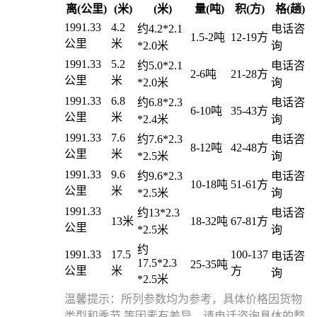
离(公里)
(米)
(米)
量(吨)
积(方)
格(趟)
1991.33
4.2
约4.2*2.1
电话咨
1.5-2吨
12-19方
公里
米
*2.0米
询
1991.33
5.2
约5.0*2.1
电话咨
2-6吨
21-28方
公里
米
*2.0米
询
1991.33
6.8
约6.8*2.3
电话咨
6-10吨
35-43方
公里
米
*2.4米
询
1991.33
7.6
约7.6*2.3
电话咨
8-12吨
42-48方
公里
米
*2.5米
询
1991.33
9.6
约9.6*2.3
电话咨
10-18吨
51-61方
公里
米
*2.5米
询
1991.33
约13*2.3
电话咨
13米
18-32吨
67-81方
公里
*2.5米
询
约
1991.33
17.5
100-137
电话咨
17.5*2.3
25-35吨
公里
米
方
询
*2.5米
温馨提示：所列参数均为参考，具体价格因货物
类型和季节 等因素有差异，请电话咨询具体的整