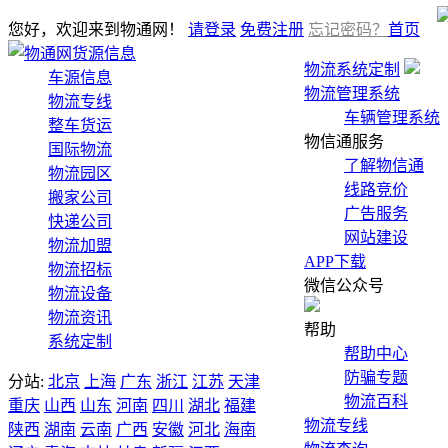
您好，欢迎来到物通网！
请登录
免费注册
忘记密码？
首页
货源信息
物流系统定制
车源信息
物流管理系统
物流专线
车辆管理系统
整车货运
物信通服务
国际物流
了解物信通
物流园区
线路竞价
搬家公司
广告服务
快递公司
网站建设
物流加盟
APP下载
物流招标
微信公众号
物流设备
物流资讯
帮助
系统定制
帮助中心
防骗专题
分站:
北京
上海
广东
浙江
江苏
天津
物流百科
重庆
山西
山东
河南
四川
湖北
福建
物流专线
陕西
湖南
云南
广西
安徽
河北
海南