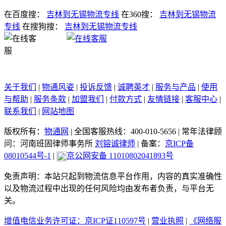
在百度搜：
吉林到无锡物流专线
在360搜：
吉林到无锡物流
专线
在搜狗搜：
吉林到无锡物流专线
关于我们
|
物通风姿
|
投诉反馈
|
诚聘英才
|
服务与产品
|
使用
与帮助
|
服务条款
|
加盟我们
|
付款方式
|
友情链接
|
客服中心
|
联系我们
|
网站地图
版权所有：
物通网
|
全国客服热线：400-010-5656
|
常年法律顾
问：河南班固律师事务所
刘镕诚律师
|
备案：
京ICP备
08010544号-1
|
京公网安备 11010802041893号
免责声明：本站只起到物流信息平台作用，内容的真实准确性
以及物流过程中出现的任何风险均由发布者负责，与平台无
关。
增值电信业务许可证：京ICP证110597号
|
营业执照
|
《网络服