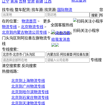
物流查询
辽宁
青海
吉林
甘肃
新疆
江西
找专线
|
整车配货
|
找车源
|
找货源
|
国际物流
您
所
在的位置：
物流首页
>
更多
全国客服热线
物流专线
>
北京物流专线
>
扫码关注小程序
北京到内蒙古物流公司专线
>
400-010-5656
门头沟区到阿拉善左旗物流专
线
专线搜索：
专线搜
清空搜索
索
反向搜索
热搜线路：
北京到上海物流专线
北京到广州物流专线
北京到哈尔滨物流专线
北京到石家庄物流专线
北京到天津物流专线