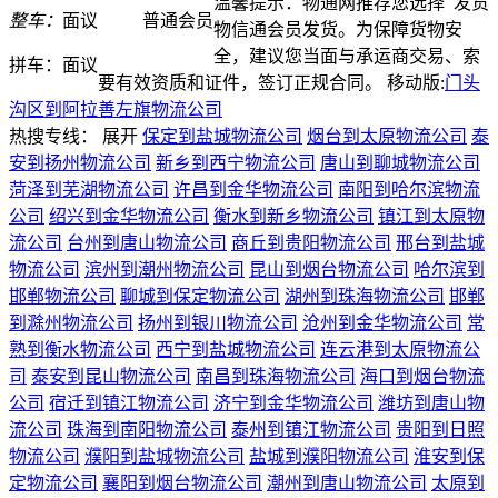
温馨提示：物通网推荐您选择
发货
整车：
面议
普通会员
物信通会员发货。为保障货物安
全，建议您当面与承运商交易、索
拼车：
面议
要有效资质和证件，签订正规合同。
移动版:
门头
沟区到阿拉善左旗物流公司
热搜专线：
展开
保定到盐城物流公司
烟台到太原物流公司
泰
安到扬州物流公司
新乡到西宁物流公司
唐山到聊城物流公司
菏泽到芜湖物流公司
许昌到金华物流公司
南阳到哈尔滨物流
公司
绍兴到金华物流公司
衡水到新乡物流公司
镇江到太原物
流公司
台州到唐山物流公司
商丘到贵阳物流公司
邢台到盐城
物流公司
滨州到潮州物流公司
昆山到烟台物流公司
哈尔滨到
邯郸物流公司
聊城到保定物流公司
湖州到珠海物流公司
邯郸
到滁州物流公司
扬州到银川物流公司
沧州到金华物流公司
常
熟到衡水物流公司
西宁到盐城物流公司
连云港到太原物流公
司
泰安到昆山物流公司
南昌到珠海物流公司
海口到烟台物流
公司
宿迁到镇江物流公司
济宁到金华物流公司
潍坊到唐山物
流公司
珠海到南阳物流公司
泰州到镇江物流公司
贵阳到日照
物流公司
濮阳到盐城物流公司
盐城到濮阳物流公司
淮安到保
定物流公司
襄阳到烟台物流公司
潮州到唐山物流公司
太原到