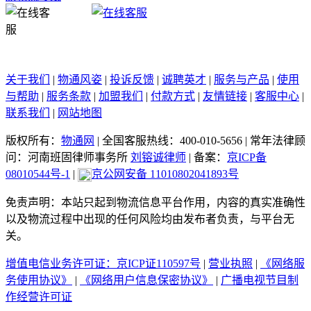
关于我们
|
物通风姿
|
投诉反馈
|
诚聘英才
|
服务与产品
|
使用
与帮助
|
服务条款
|
加盟我们
|
付款方式
|
友情链接
|
客服中心
|
联系我们
|
网站地图
版权所有：
物通网
|
全国客服热线：400-010-5656
|
常年法律顾
问：河南班固律师事务所
刘镕诚律师
|
备案：
京ICP备
08010544号-1
|
京公网安备 11010802041893号
免责声明：本站只起到物流信息平台作用，内容的真实准确性
以及物流过程中出现的任何风险均由发布者负责，与平台无
关。
增值电信业务许可证：京ICP证110597号
|
营业执照
|
《网络服
务使用协议》
|
《网络用户信息保密协议》
|
广播电视节目制
作经营许可证