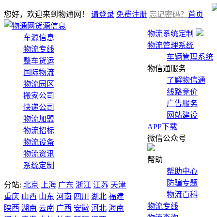
您好，欢迎来到物通网！
请登录
免费注册
忘记密码？
首页
货源信息
物流系统定制
车源信息
物流管理系统
物流专线
车辆管理系统
整车货运
物信通服务
国际物流
了解物信通
物流园区
线路竞价
搬家公司
广告服务
快递公司
网站建设
物流加盟
APP下载
物流招标
微信公众号
物流设备
物流资讯
帮助
系统定制
帮助中心
防骗专题
分站:
北京
上海
广东
浙江
江苏
天津
物流百科
重庆
山西
山东
河南
四川
湖北
福建
物流专线
陕西
湖南
云南
广西
安徽
河北
海南