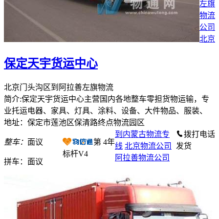
左旗
物流
公司
北京
保定天宇货运中心
北京门头沟区到阿拉善左旗物流
简介:保定天宇货运中心主营国内各地整车零担货物运输，专
业托运电器、家具、灯具、涂料、设备、大件物品、服装、
地址：保定市莲池区保清路终点物流园区
到内蒙古物流专
拨打电话
整车：
面议
第
4
年
线
北京物流公司
发货
标杆V4
阿拉善物流公司
拼车：
面议