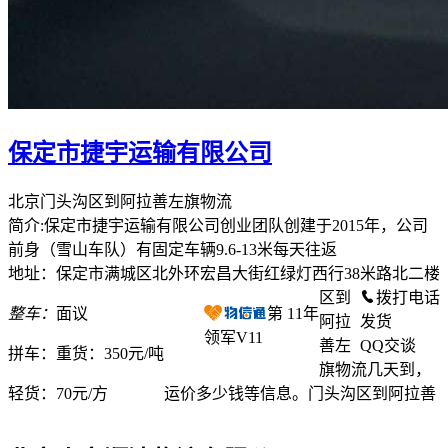
保定市捷宇运输有限公司
北京门头沟区到阿拉善左旗物流
简介:保定市捷宇运输有限公司创业团队创建于2015年，公司
前身（雪山车队）有固定车辆9.6-13米每天往返
地址：保定市满城区北外环宏昌大街红绿灯西行38米路北二楼
区到
拨打电话
整车：
面议
第
11
年
阿拉
发货
领军V11
善左
QQ交谈
拼车：
重货：350元/吨
旗物流几天到，
轻货：
70元/方
运价多少钱等信息。门头沟区到阿拉善