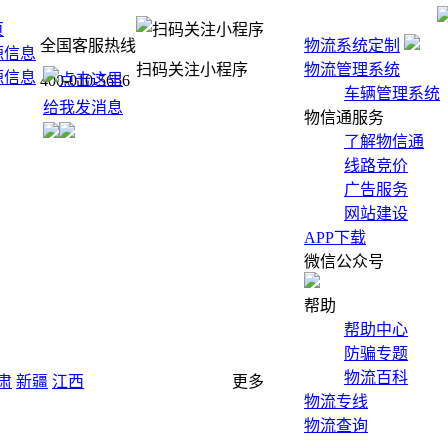
页
全国客服热线
物流系统定制
源信息
扫码关注小程序
物流管理系统
源信息
400-010-5656
车辆管理系统
物信通服务
了解物信通
线路竞价
广告服务
网站建设
APP下载
微信公众号
帮助
帮助中心
防骗专题
物流百科
肃
新疆
江西
更多
物流专线
物流查询