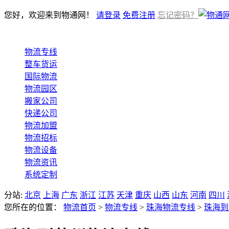
您好，欢迎来到物通网！
请登录
免费注册
忘记密码？
物流专线
整车货运
国际物流
物流园区
搬家公司
快递公司
物流加盟
物流招标
物流设备
物流资讯
系统定制
分站:
北京
上海
广东
浙江
江苏
天津
重庆
山西
山东
河南
四川
您所在的位置：
物流首页
>
物流专线
>
珠海物流专线
>
珠海到