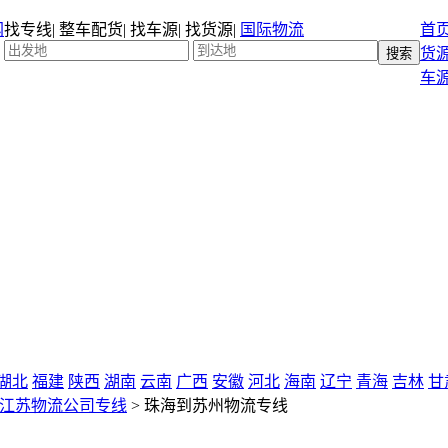
找专线
|
整车配货
|
找车源
|
找货源
|
国际物流
首
货
车
湖北
福建
陕西
湖南
云南
广西
安徽
河北
海南
辽宁
青海
吉林
甘
江苏物流公司专线
>
珠海到苏州物流专线