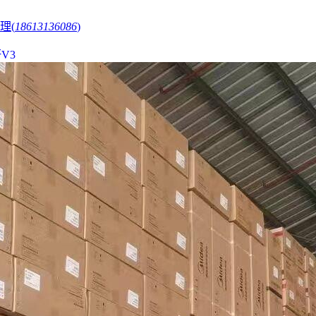
理(
18613136086
)
V3