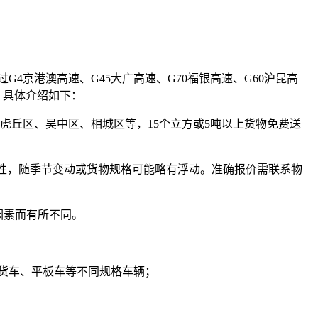
4京港澳高速、G45大广高速、G70福银高速、G60沪昆高
，具体介绍如下：
虎丘区、吴中区、相城区等，15个立方或5吨以上货物免费送
性，随季节变动或货物规格可能略有浮动。准确报价需联系物
因素而有所不同。
车、厢式货车、平板车等不同规格车辆；