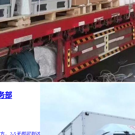
务部
/方，
2-5天
即可到达