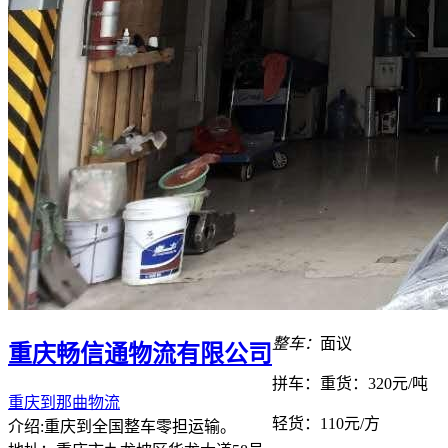
整车：
面议
重庆畅信通物流有限公司
拼车：
重货：320元/吨
重庆到那曲物流
轻货：
110元/方
介绍:重庆到全国整车零担运输。