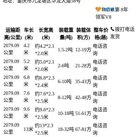
地址：重庆市九龙坡区华龙大道58号
第
8
年
领军V8
拨打电话
运输距
车长
长宽高
装载重
装载体
整车价
发货
离(公里)
(米)
(米)
量(吨)
积(方)
格(趟)
2079.09
4.2
约4.2*2.1
电话咨
1.5-2吨
12-19方
公里
米
*2.0米
询
2079.09
5.2
约5.0*2.1
电话咨
2-6吨
21-28方
公里
米
*2.0米
询
2079.09
6.8
约6.8*2.3
电话咨
6-10吨
35-43方
公里
米
*2.4米
询
2079.09
7.6
约7.6*2.3
电话咨
8-12吨
42-48方
公里
米
*2.5米
询
2079.09
9.6
约9.6*2.3
电话咨
10-18吨
51-61方
公里
米
*2.5米
询
2079.09
约13*2.3
电话咨
13米
18-32吨
67-81方
公里
*2.5米
询