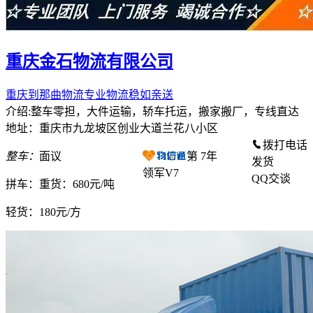
重庆金石物流有限公司
重庆到那曲物流专业物流稳如亲送
介绍:整车零担，大件运输，轿车托运，搬家搬厂，专线直达
地址：重庆市九龙坡区创业大道兰花八小区
拨打电话
整车：
面议
第
7
年
发货
领军V7
QQ交谈
拼车：
重货：680元/吨
轻货：
180元/方