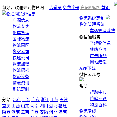
您好，欢迎来到物通网！
请登录
免费注册
忘记密码？
首页
货源信息
物流系统定制
车源信息
物流管理系统
物流专线
车辆管理系统
整车货运
物信通服务
国际物流
了解物信通
物流园区
线路竞价
搬家公司
广告服务
快递公司
网站建设
物流加盟
APP下载
物流招标
微信公众号
物流设备
物流资讯
帮助
系统定制
帮助中心
防骗专题
分站:
北京
上海
广东
浙江
江苏
天津
物流百科
重庆
山西
山东
河南
四川
湖北
福建
物流专线
陕西
湖南
云南
广西
安徽
河北
海南