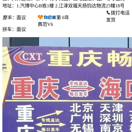
地址：1.汽博中心B栋1楼 2.江津双福天扬钧达物流25幢18号
拨打电话
整车：
面议
第
6
年
发货
典范V6
拼车：
面议