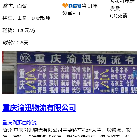
拨打电话
整车：
面议
第
11
年
发货
领军V11
QQ交谈
拼车：
重货：600元/吨
轻货：
120元/方
时效：
2-5天
重庆渝迅物流有限公司
重庆到那曲物流
简介:重庆渝迅物流有限公司主要轿车托运为主，以物流、货