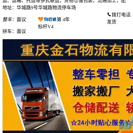
运、运输、托运等多式联运，货物仓储包装，流通加工，配
地址：华城路9号华城路物流停车场
拨打电话
整车：
面议
第
4
年
发货
标杆V4
拼车：
面议