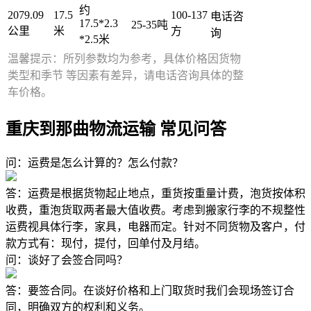
约
2079.09
17.5
100-137
电话咨
17.5*2.3
25-35吨
公里
米
方
询
*2.5米
温馨提示：所列参数均为参考，具体价格因货物
类型和季节 等因素有差异，请电话咨询具体的整
车价格。
重庆到那曲物流运输 常见问答
问：运费是怎么计算的？怎么付款？
答：运费是根据货物起止地点，重货按重量计费，泡货按体积
收费，重泡货取两者最大值收费。考虑到搬家行李的不规整性
运费视具体行李，家具，电器而定。针对不同货物及客户，付
款方式有：现付，提付，回单付及月结。
问：谈好了会签合同吗？
答：要签合同。在谈好价格和上门取货时我们会现场签订合
同，明确双方的权利和义务。