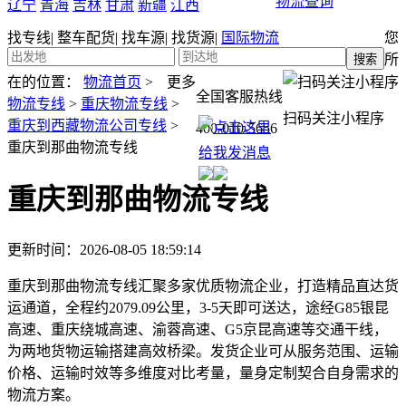
物流查询
辽宁
青海
吉林
甘肃
新疆
江西
找专线
|
整车配货
|
找车源
|
找货源
|
国际物流
您
所
在的位置：
物流首页
>
更多
全国客服热线
物流专线
>
重庆物流专线
>
扫码关注小程序
重庆到西藏物流公司专线
>
400-010-5656
重庆到那曲物流专线
重庆到那曲物流专线
更新时间：2026-08-05 18:59:14
重庆到那曲物流专线汇聚多家优质物流企业，打造精品直达货
运通道，全程约2079.09公里，3-5天即可送达，途经G85银昆
高速、重庆绕城高速、渝蓉高速、G5京昆高速等交通干线，
为两地货物运输搭建高效桥梁。发货企业可从服务范围、运输
价格、运输时效等多维度对比考量，量身定制契合自身需求的
物流方案。