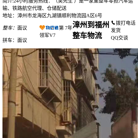
简介:24小时服务热线：（吴先生 ）是一家集整车零担汽车运
输、铁路航空代理、仓储配送
地址：漳州市龙海区九湖镇顺利物流园A区6号
拨打电话
漳州到福州
整车：
面议
第
7
年
发货
整车物流
领军V7
QQ交谈
拼车：
面议