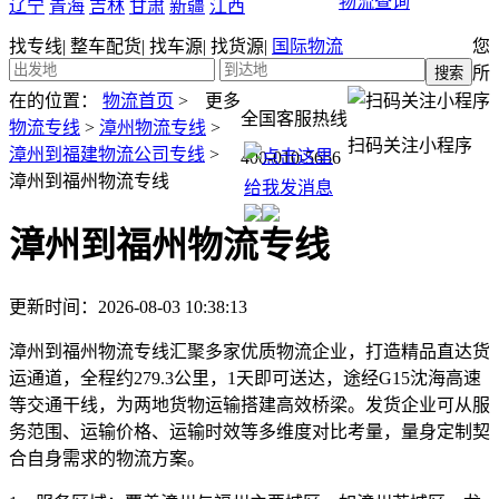
物流查询
辽宁
青海
吉林
甘肃
新疆
江西
找专线
|
整车配货
|
找车源
|
找货源
|
国际物流
您
所
在的位置：
物流首页
>
更多
全国客服热线
物流专线
>
漳州物流专线
>
扫码关注小程序
漳州到福建物流公司专线
>
400-010-5656
漳州到福州物流专线
漳州到福州物流专线
更新时间：2026-08-03 10:38:13
漳州到福州物流专线汇聚多家优质物流企业，打造精品直达货
运通道，全程约279.3公里，1天即可送达，途经G15沈海高速
等交通干线，为两地货物运输搭建高效桥梁。发货企业可从服
务范围、运输价格、运输时效等多维度对比考量，量身定制契
合自身需求的物流方案。