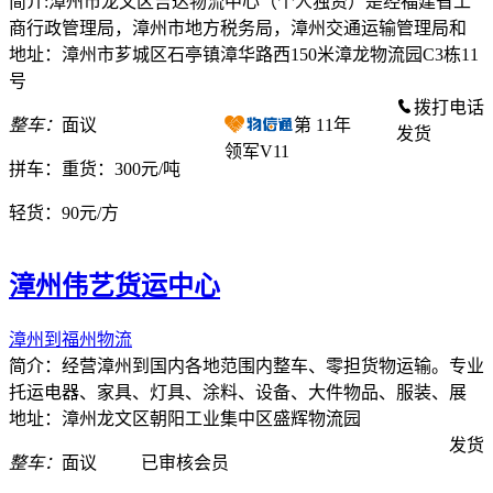
简介:漳州市龙文区吉达物流中心（个人独资）是经福建省工
商行政管理局，漳州市地方税务局，漳州交通运输管理局和
地址：漳州市芗城区石亭镇漳华路西150米漳龙物流园C3栋11
号
拨打电话
整车：
面议
第
11
年
发货
领军V11
拼车：
重货：300元/吨
轻货：
90元/方
漳州伟艺货运中心
漳州到福州物流
简介：经营漳州到国内各地范围内整车、零担货物运输。专业
托运电器、家具、灯具、涂料、设备、大件物品、服装、展
地址：漳州龙文区朝阳工业集中区盛辉物流园
发货
整车：
面议
已审核会员