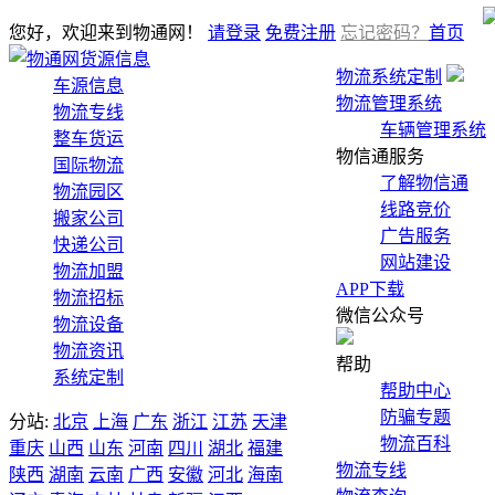
您好，欢迎来到物通网！
请登录
免费注册
忘记密码？
首页
货源信息
物流系统定制
车源信息
物流管理系统
物流专线
车辆管理系统
整车货运
物信通服务
国际物流
了解物信通
物流园区
线路竞价
搬家公司
广告服务
快递公司
网站建设
物流加盟
APP下载
物流招标
微信公众号
物流设备
物流资讯
帮助
系统定制
帮助中心
防骗专题
分站:
北京
上海
广东
浙江
江苏
天津
物流百科
重庆
山西
山东
河南
四川
湖北
福建
物流专线
陕西
湖南
云南
广西
安徽
河北
海南