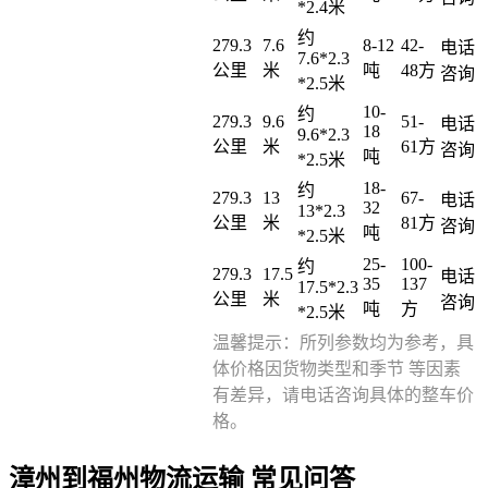
*2.4米
约
279.3
7.6
8-12
42-
电话
7.6*2.3
公里
米
吨
48方
咨询
*2.5米
10-
约
279.3
9.6
51-
电话
18
9.6*2.3
公里
米
61方
咨询
吨
*2.5米
18-
约
279.3
13
67-
电话
32
13*2.3
公里
米
81方
咨询
吨
*2.5米
25-
100-
约
279.3
17.5
电话
35
137
17.5*2.3
公里
米
咨询
吨
方
*2.5米
温馨提示：所列参数均为参考，具
体价格因货物类型和季节 等因素
有差异，请电话咨询具体的整车价
格。
漳州到福州物流运输 常见问答