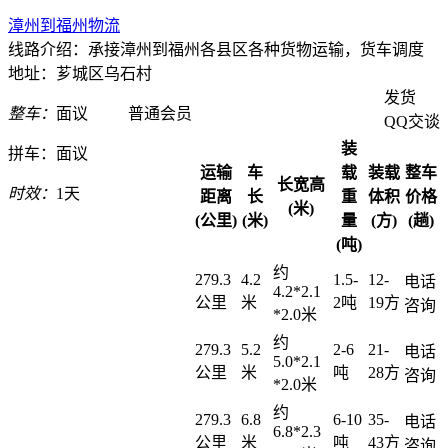
漳州到福州物流
线路介绍：承接漳州到福州各县区各种货物运输，货车调度
地址：芗城区乌石村
发货
整车：
面议
普通会员
QQ交谈
装
拼车：
面议
运输
车
载
装载
整车
长宽高
时效：
1天
距离
长
重
体积
价格
(米)
(公里)
(米)
量
(方)
(趟)
(吨)
约
279.3
4.2
1.5-
12-
电话
4.2*2.1
公里
米
2吨
19方
咨询
*2.0米
约
279.3
5.2
2-6
21-
电话
5.0*2.1
公里
米
吨
28方
咨询
*2.0米
约
279.3
6.8
6-10
35-
电话
6.8*2.3
公里
米
吨
43方
咨询