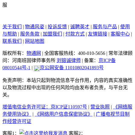
关于我们
|
物通风姿
|
投诉反馈
|
诚聘英才
|
服务与产品
|
使用
与帮助
|
服务条款
|
加盟我们
|
付款方式
|
友情链接
|
客服中心
|
联系我们
|
网站地图
版权所有：
物通网
|
全国客服热线：400-010-5656
|
常年法律顾
问：河南班固律师事务所
刘镕诚律师
|
备案：
京ICP备
08010544号-1
|
京公网安备 11010802041893号
免责声明：本站只起到物流信息平台作用，内容的真实准确性
以及物流过程中出现的任何风险均由发布者负责，与平台无
关。
增值电信业务许可证：京ICP证110597号
|
营业执照
|
《网络服
务使用协议》
|
《网络用户信息保密协议》
|
广播电视节目制
作经营许可证
客服1：
客服2：