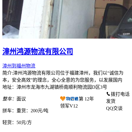
漳州鸿源物流有限公司
漳州到福州物流
简介:漳州鸿源物流有限公司位于福建漳州，我们以“诚信为
本，安全高效”的理念，全心全意的为您服务，以发展国内
地址：漳州市龙海市九湖镇桥南顺利物流园D区3号
拨打电话
整车：
面议
第
12
年
发货
领军V12
QQ交谈
拼车：
重货：200元/吨
轻货：
50元/方