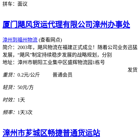
拼车：
面议
厦门飓风货运代理有限公司漳州办事处
漳州到福州物流
(查看网点)
简介：2003年，飓风物流在福建正式成立！随着公司业务迅猛
发展，“飓风”制定持续稳步发展的战略规划，分别
地址：漳州市朝阳工业集中区盛辉物流园1栋号
发货
重货：
0.2元/公斤
普通会员
轻货：
50元/方
时效：
1天
频率：
1天3次
漳州市芗城区畅捷普通货运站