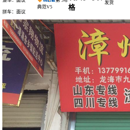
整车：
面议
第
5
年
发货
格
典范V5
拼车：
面议