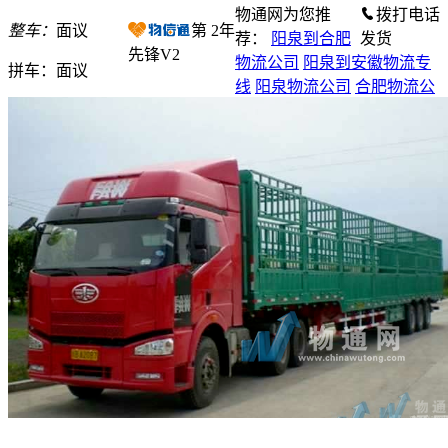
物通网为您推
拨打电话
整车：
面议
第
2
年
荐：
阳泉到合肥
发货
先锋V2
物流公司
阳泉到安徽物流专
拼车：
面议
线
阳泉物流公司
合肥物流公