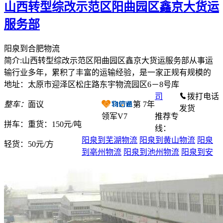
山西转型综改示范区阳曲园区鑫京大货运
服务部
阳泉到合肥物流
简介:山西转型综改示范区阳曲园区鑫京大货运服务部从事运
输行业多年，累积了丰富的运输经验，是一家正规有规模的
地址：太原市迎泽区松庄路东宇物流园区6－8号库
司
拨打电话
整车：
面议
第
7
年
发货
领军V7
推荐专
拼车：
重货：150元/吨
线：
阳泉到芜湖物流
阳泉到黄山物流
阳泉
轻货：
50元/方
到亳州物流
阳泉到池州物流
阳泉到安