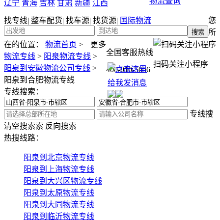
物流查询
辽宁
青海
吉林
甘肃
新疆
江西
找专线
|
整车配货
|
找车源
|
找货源
|
国际物流
您
所
在的位置：
物流首页
>
更多
全国客服热线
物流专线
>
阳泉物流专线
>
扫码关注小程序
阳泉到安徽物流公司专线
>
400-010-5656
阳泉到合肥物流专线
专线搜索：
专线搜
清空搜索
索
反向搜索
热搜线路：
阳泉到北京物流专线
阳泉到上海物流专线
阳泉到大兴区物流专线
阳泉到太原物流专线
阳泉到大同物流专线
阳泉到临沂物流专线