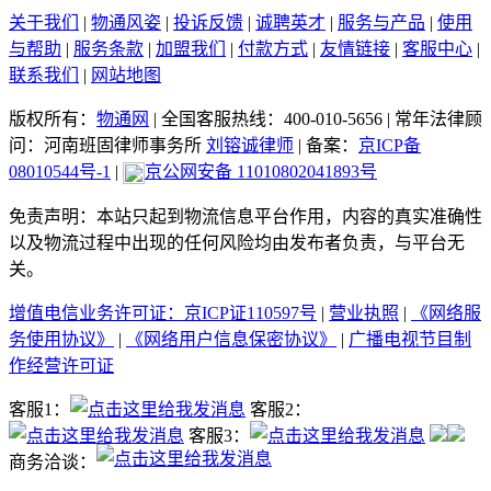
关于我们
|
物通风姿
|
投诉反馈
|
诚聘英才
|
服务与产品
|
使用
与帮助
|
服务条款
|
加盟我们
|
付款方式
|
友情链接
|
客服中心
|
联系我们
|
网站地图
版权所有：
物通网
|
全国客服热线：400-010-5656
|
常年法律顾
问：河南班固律师事务所
刘镕诚律师
|
备案：
京ICP备
08010544号-1
|
京公网安备 11010802041893号
免责声明：本站只起到物流信息平台作用，内容的真实准确性
以及物流过程中出现的任何风险均由发布者负责，与平台无
关。
增值电信业务许可证：京ICP证110597号
|
营业执照
|
《网络服
务使用协议》
|
《网络用户信息保密协议》
|
广播电视节目制
作经营许可证
客服1：
客服2：
客服3：
商务洽谈：