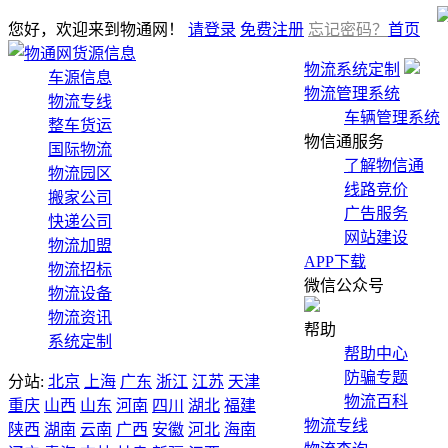
您好，欢迎来到物通网！
请登录
免费注册
忘记密码？
首页
货源信息
物流系统定制
车源信息
物流管理系统
物流专线
车辆管理系统
整车货运
物信通服务
国际物流
了解物信通
物流园区
线路竞价
搬家公司
广告服务
快递公司
网站建设
物流加盟
APP下载
物流招标
微信公众号
物流设备
物流资讯
帮助
系统定制
帮助中心
防骗专题
分站:
北京
上海
广东
浙江
江苏
天津
物流百科
重庆
山西
山东
河南
四川
湖北
福建
物流专线
陕西
湖南
云南
广西
安徽
河北
海南