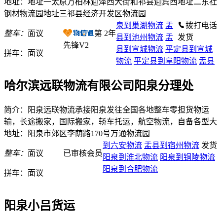
地址：地址一太原万柏林迎泽西大街和祁县迎宾西地址二东社
钢材物流园地址三祁县经济开发区物流园
泉到巢湖物流
盂
拨打电话
整车：
面议
第
2
年
县到池州物流
盂
发货
先锋V2
县到宣城物流
平定县到宣城
拼车：
面议
物流
平定县到阜阳物流
盂县
哈尔滨远联物流有限公司阳泉分理处
简介：阳泉远联物流承接阳泉发往全国各地整车零担货物运
输，长途搬家，国际搬家，轿车托运，航空物流，自备各型大
地址：阳泉市郊区李荫路170号万通物流园
到六安物流
盂县到宿州物流
发货
整车：
面议
已审核会员
阳泉到淮北物流
阳泉到铜陵物流
阳泉到合肥物流
拼车：
面议
阳泉小吕货运