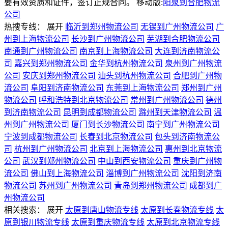
要有效资质和证件，签订正规合同。
移动版:
阳泉到合肥物流
公司
热搜专线：
展开
临沂到郑州物流公司
无锡到广州物流公司
广
州到上海物流公司
长沙到广州物流公司
芜湖到合肥物流公司
南通到广州物流公司
南京到上海物流公司
大连到济南物流公
司
嘉兴到郑州物流公司
金华到杭州物流公司
泉州到广州物流
公司
安庆到郑州物流公司
汕头到杭州物流公司
合肥到广州物
流公司
阜阳到济南物流公司
东莞到上海物流公司
郑州到广州
物流公司
呼和浩特到北京物流公司
常州到广州物流公司
德州
到济南物流公司
昆明到成都物流公司
滁州到天津物流公司
温
州到广州物流公司
厦门到长沙物流公司
南宁到广州物流公司
宁波到成都物流公司
长春到北京物流公司
包头到济南物流公
司
杭州到广州物流公司
北京到上海物流公司
惠州到北京物流
公司
武汉到郑州物流公司
中山到西安物流公司
重庆到广州物
流公司
佛山到上海物流公司
淄博到广州物流公司
沈阳到济南
物流公司
苏州到广州物流公司
青岛到郑州物流公司
成都到广
州物流公司
相关搜索：
展开
太原到唐山物流专线
太原到长春物流专线
太
原到银川物流专线
太原到重庆物流专线
太原到北京物流专线