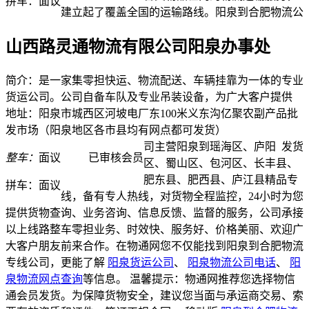
拼车：
面议
建立起了覆盖全国的运输路线。阳泉到合肥物流公
山西路灵通物流有限公司阳泉办事处
简介：是一家集零担快运、物流配送、车辆挂靠为一体的专业
货运公司。公司自备车队及专业吊装设备，为广大客户提供
地址：阳泉市城西区河坡电厂东100米义东沟亿聚农副产品批
发市场（阳泉地区各市县均有网点都可发货）
司主营阳泉到瑶海区、庐阳
发货
整车：
面议
已审核会员
区、蜀山区、包河区、长丰县、
肥东县、肥西县、庐江县精品专
拼车：
面议
线，备有专人热线，对货物全程监控，24小时为您
提供货物查询、业务咨询、信息反馈、监督的服务，公司承接
以上线路整车零担业务、时效快、服务好、价格美丽、欢迎广
大客户朋友前来合作。在物通网您不仅能找到阳泉到合肥物流
专线公司，更能了解
阳泉货运公司
、
阳泉物流公司电话
、
阳
泉物流网点查询
等信息。 温馨提示：物通网推荐您选择物信
通会员发货。为保障货物安全，建议您当面与承运商交易、索