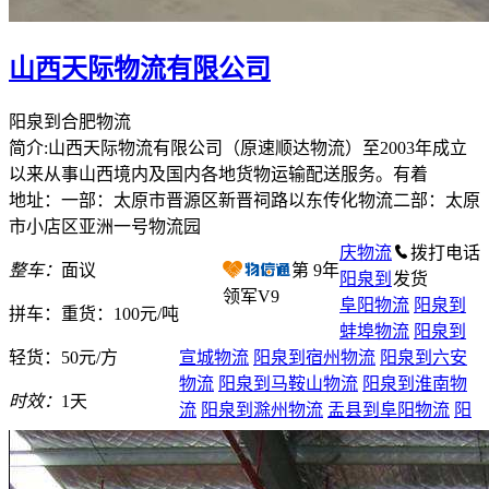
山西天际物流有限公司
阳泉到合肥物流
简介:山西天际物流有限公司（原速顺达物流）至2003年成立
以来从事山西境内及国内各地货物运输配送服务。有着
地址：一部：太原市晋源区新晋祠路以东传化物流二部：太原
市小店区亚洲一号物流园
庆物流
拨打电话
整车：
面议
第
9
年
阳泉到
发货
领军V9
阜阳物流
阳泉到
拼车：
重货：100元/吨
蚌埠物流
阳泉到
轻货：
50元/方
宣城物流
阳泉到宿州物流
阳泉到六安
物流
阳泉到马鞍山物流
阳泉到淮南物
时效：
1天
流
阳泉到滁州物流
盂县到阜阳物流
阳