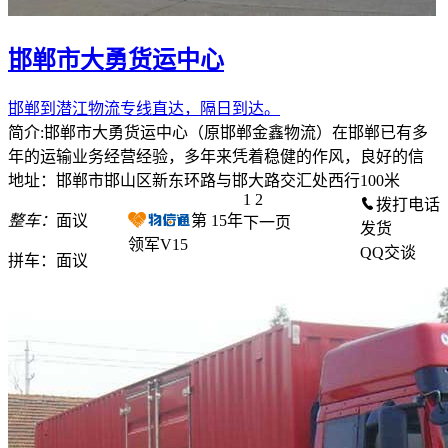
邯郸市大勇货运中心
邯郸到潜江物流专线直达，隔日到达。
简介:邯郸市大勇货运中心（原邯郸金鑫物流）在邯郸已有多
年的运输业务经营经验，多年来凭着稳健的作风，良好的信
地址：邯郸市邯山区新东环路与邯大路交汇处西行100米
1
2
拨打电话
整车：
面议
第
15
年
下一页
发货
领军V15
QQ交谈
拼车：
面议