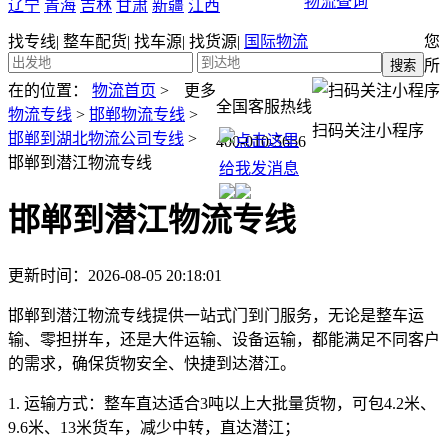
物流查询
辽宁
青海
吉林
甘肃
新疆
江西
找专线
|
整车配货
|
找车源
|
找货源
|
国际物流
您
所
在的位置：
物流首页
>
更多
全国客服热线
物流专线
>
邯郸物流专线
>
扫码关注小程序
邯郸到湖北物流公司专线
>
400-010-5656
邯郸到潜江物流专线
邯郸到潜江物流专线
更新时间：2026-08-05 20:18:01
邯郸到潜江物流专线提供一站式门到门服务，无论是整车运
输、零担拼车，还是大件运输、设备运输，都能满足不同客户
的需求，确保货物安全、快捷到达潜江。
1. 运输方式：
整车直达适合3吨以上大批量货物，可包4.2米、
9.6米、13米货车，减少中转，直达潜江；