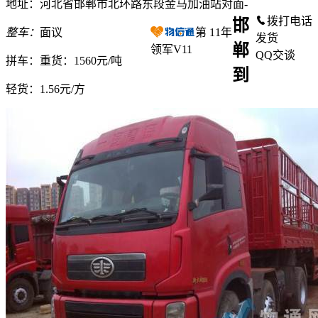
地址：河北省邯郸市北环路东段金马加油站对面-
拨打电话
邯
整车：
面议
第
11
年
发货
郸
领军V11
QQ交谈
拼车：
重货：1560元/吨
到
轻货：
1.56元/方