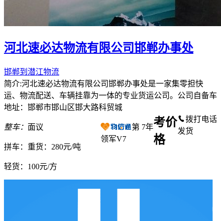
河北速必达物流有限公司邯郸办事处
邯郸到潜江物流
简介:河北速必达物流有限公司邯郸办事处是一家集零担快
运、物流配送、车辆挂靠为一体的专业货运公司。公司自备车
地址：邯郸市邯山区邯大路科贸城
拨打电话
考价
整车：
面议
第
7
年
发货
格
领军V7
拼车：
重货：280元/吨
轻货：
100元/方