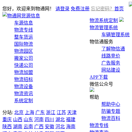
您好，欢迎来到物通网！
请登录
免费注册
忘记密码？
首页
货源信息
物流系统定制
车源信息
物流管理系统
物流专线
车辆管理系统
整车货运
物信通服务
国际物流
了解物信通
物流园区
线路竞价
搬家公司
广告服务
快递公司
网站建设
物流加盟
APP下载
物流招标
微信公众号
物流设备
物流资讯
帮助
系统定制
帮助中心
防骗专题
分站:
北京
上海
广东
浙江
江苏
天津
物流百科
重庆
山西
山东
河南
四川
湖北
福建
物流专线
陕西
湖南
云南
广西
安徽
河北
海南