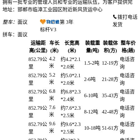
拥有一批专业的管理人员和专业的运输队伍，为客户提供完
地址：邯郸市临漳工业园区附近新风货运中心
拨打电话
整车：
面议
第
3
年
发货
标杆V3
拼车：
面议
运输距
车长
长宽高
装载重
装载体
整车价
离(公里)
(米)
(米)
量(吨)
积(方)
格(趟)
4.2
852.79公
约4.2*2.1
电话咨
1.5-2吨
12-19方
米
里
*2.0米
询
5.2
852.79公
约5.0*2.1
电话咨
2-6吨
21-28方
米
里
*2.0米
询
6.8
852.79公
约6.8*2.3
电话咨
6-10吨
35-43方
米
里
*2.4米
询
7.6
852.79公
约7.6*2.3
电话咨
8-12吨
42-48方
米
里
*2.5米
询
9.6
852.79公
约9.6*2.3
电话咨
10-18吨
51-61方
米
里
*2.5米
询