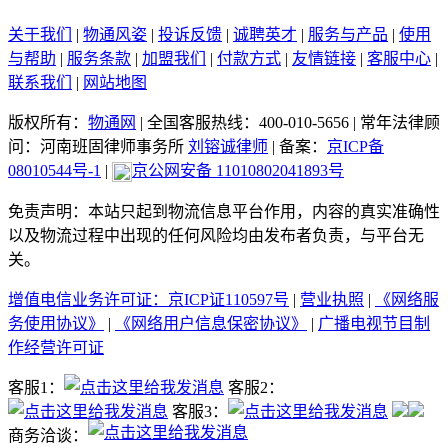
关于我们
|
物通风姿
|
投诉反馈
|
诚聘英才
|
服务与产品
|
使用
与帮助
|
服务条款
|
加盟我们
|
付款方式
|
友情链接
|
客服中心
|
联系我们
|
网站地图
版权所有：
物通网
|
全国客服热线：400-010-5656
|
常年法律顾
问：河南班固律师事务所
刘镕诚律师
|
备案：
京ICP备
08010544号-1
|
京公网安备 11010802041893号
免责声明：本站只起到物流信息平台作用，内容的真实准确性
以及物流过程中出现的任何风险均由发布者负责，与平台无
关。
增值电信业务许可证：京ICP证110597号
|
营业执照
|
《网络服
务使用协议》
|
《网络用户信息保密协议》
|
广播电视节目制
作经营许可证
客服1：
客服2：
客服3：
商务洽谈：