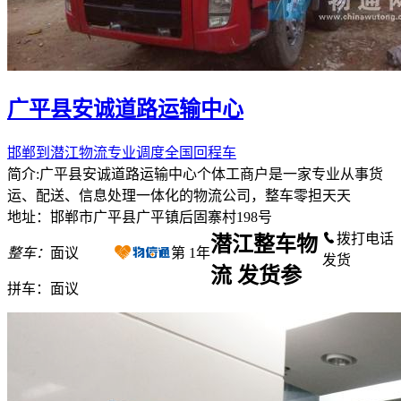
广平县安诚道路运输中心
邯郸到潜江物流专业调度全国回程车
简介:广平县安诚道路运输中心个体工商户是一家专业从事货
运、配送、信息处理一体化的物流公司，整车零担天天
地址：邯郸市广平县广平镇后固寨村198号
拨打电话
潜江整车物
整车：
面议
第
1
年
发货
流 发货参
拼车：
面议