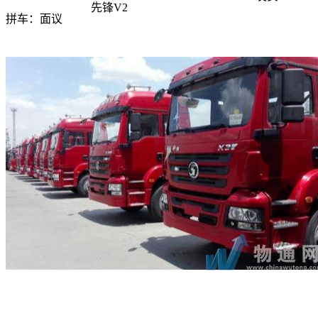
先锋V2
拼车：
面议