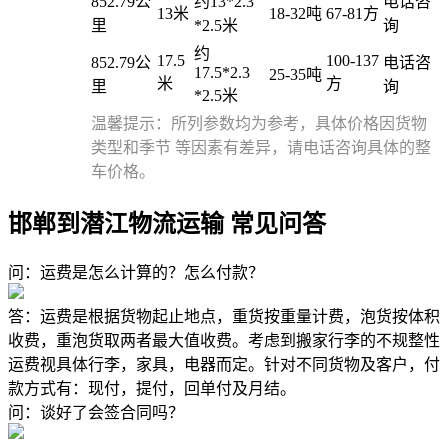
852.79公
约13*2.3
电话咨
13米
18-32吨
67-81方
里
*2.5米
询
约
17.5
100-137
852.79公
电话咨
17.5*2.3
25-35吨
米
方
里
询
*2.5米
温馨提示：所列参数均为参考，具体价格因货物
类型和季节 等因素有差异，请电话咨询具体的整
车价格。
邯郸到潜江物流运输 常见问答
问：运费是怎么计算的？怎么付款？
答：运费是根据货物起止地点，重货按重量计费，泡货按体积
收费，重泡货取两者最大值收费。考虑到搬家行李的不规整性
运费视具体行李，家具，电器而定。针对不同货物及客户，付
款方式有：现付，提付，回单付及月结。
问：谈好了会签合同吗？