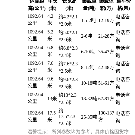
运输距
车长
长宽高
装载重
装载体
整车价
离(公里)
(米)
(米)
量(吨)
积(方)
格(趟)
1092.64
4.2
约4.2*2.1
电话咨
1.5-2吨
12-19方
公里
米
*2.0米
询
1092.64
5.2
约5.0*2.1
电话咨
2-6吨
21-28方
公里
米
*2.0米
询
1092.64
6.8
约6.8*2.3
电话咨
6-10吨
35-43方
公里
米
*2.4米
询
1092.64
7.6
约7.6*2.3
电话咨
8-12吨
42-48方
公里
米
*2.5米
询
1092.64
9.6
约9.6*2.3
电话咨
10-18吨
51-61方
公里
米
*2.5米
询
1092.64
约13*2.3
电话咨
13米
18-32吨
67-81方
公里
*2.5米
询
约
1092.64
17.5
100-137
电话咨
17.5*2.3
25-35吨
公里
米
方
询
*2.5米
温馨提示：所列参数均为参考，具体价格因货物