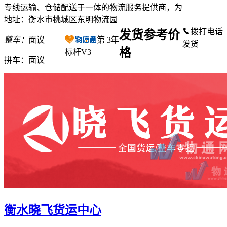
专线运输、仓储配送于一体的物流服务提供商，为
地址：衡水市桃城区东明物流园
拨打电话
发货参考价
整车：
面议
第
3
年
发货
格
标杆V3
拼车：
面议
衡水晓飞货运中心