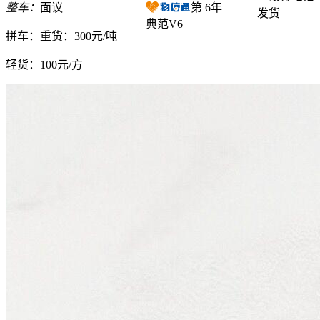
整车：
面议
第
6
年
发货
典范V6
拼车：
重货：300元/吨
轻货：
100元/方