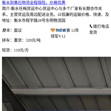
衡水到黄石物流全程保险，价格优惠
简介:衡水任梅货运中心货运中心与多个厂家有长期合作关
系，主营货运及周边配送业务。以低廉的运输价格、快速、及
地址：衡水市程宇路28号东明物流园
拨打电话
整车：
面议
第
12
年
发货
领军V12
拼车：
重货：320元/吨
轻货：
110元/方