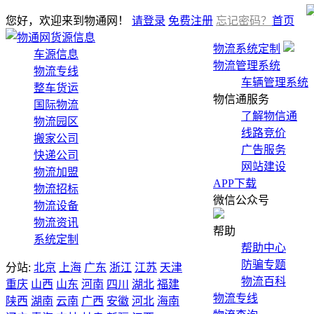
您好，欢迎来到物通网！
请登录
免费注册
忘记密码？
首页
货源信息
物流系统定制
车源信息
物流管理系统
物流专线
车辆管理系统
整车货运
物信通服务
国际物流
了解物信通
物流园区
线路竞价
搬家公司
广告服务
快递公司
网站建设
物流加盟
APP下载
物流招标
微信公众号
物流设备
物流资讯
帮助
系统定制
帮助中心
防骗专题
分站:
北京
上海
广东
浙江
江苏
天津
物流百科
重庆
山西
山东
河南
四川
湖北
福建
物流专线
陕西
湖南
云南
广西
安徽
河北
海南