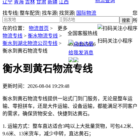
物流查询
辽宁
青海
吉林
甘肃
新疆
江西
找专线
|
整车配货
|
找车源
|
找货源
|
国际物流
您
所
在的位置：
物流首页
>
更多
全国客服热线
物流专线
>
衡水物流专线
>
扫码关注小程序
衡水到湖北物流公司专线
>
400-010-5656
衡水到黄石物流专线
衡水到黄石物流专线
更新时间：2026-08-04 19:29:48
衡水到黄石物流专线提供一站式门到门服务，无论是整车运
输、零担拼车，还是大件运输、设备运输，都能满足不同客户
的需求，确保货物安全、快捷到达黄石。
1. 运输方式：
整车直达适合3吨以上大批量货物，可包4.2米、
9.6米、13米货车，减少中转，直达黄石；