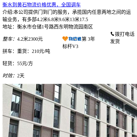
衡水到黄石物流价格优惠，全国调车
介绍:本公司提供门到门的服务，承揽国内任意两地之间的运
输业务，有多部4.2米6.8米9.6米13米17.5
地址：衡水市仓储1号路西东明物流园南区
拨打电话
整车：
4.2米2300元
第
3
年
发货
标杆V3
拼车：
重货：210元/吨
轻货：
55元/方
时效：
2天