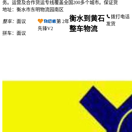
务。运营及合作货运专线覆盖全国200多个城市。保证货
地址：衡水市东明物流园南区
拨打电话
衡水到黄石
整车：
面议
第
2
年
发货
整车物流
先锋V2
拼车：
面议