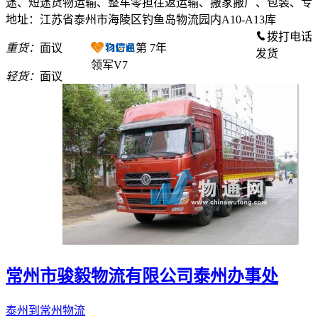
途、短途货物运输、整车零担往返运输、搬家搬厂、包装、专
地址：江苏省泰州市海陵区钓鱼岛物流园内A10-A13库
拨打电话
重货：
面议
第
7
年
发货
领军V7
轻货：
面议
常州市骏毅物流有限公司泰州办事处
泰州到常州物流