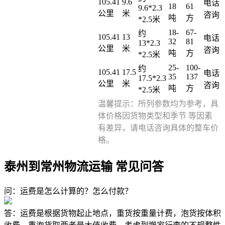
105.41
9.6
电话
18
61
9.6*2.3
公里
米
咨询
吨
方
*2.5米
18-
67-
约
105.41
13
电话
32
81
13*2.3
公里
米
咨询
吨
方
*2.5米
25-
100-
约
105.41
17.5
电话
35
137
17.5*2.3
公里
米
咨询
吨
方
*2.5米
温馨提示：所列参数均为参考，具
体价格因货物类型和季节 等因素
有差异，请电话咨询具体的整车价
格。
泰州到常州物流运输 常见问答
问：运费是怎么计算的？怎么付款？
答：运费是根据货物起止地点，重货按重量计费，泡货按体积