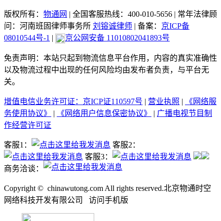
版权所有：
物通网
|
全国客服热线：400-010-5656
|
常年法律顾
问：河南班固律师事务所
刘镕诚律师
|
备案：
京ICP备
08010544号-1
|
京公网安备 11010802041893号
免责声明：本站只起到物流信息平台作用，内容的真实准确性
以及物流过程中出现的任何风险均由发布者负责，与平台无
关。
增值电信业务许可证：京ICP证110597号
|
营业执照
|
《网络服
务使用协议》
|
《网络用户信息保密协议》
|
广播电视节目制
作经营许可证
客服1：
客服2：
客服3：
商务洽谈：
Copyright ©
chinawutong.com All rights reserved.北京物通时空
网络科技开发有限公司
访问
手机版