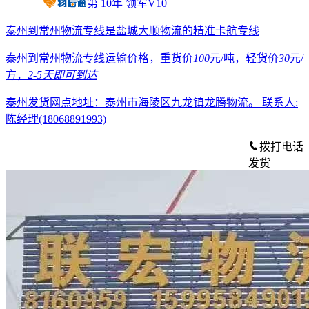
第
10
年
领军V10
泰州到常州物流专线是盐城大顺物流的精准卡航专线
泰州到常州物流专线运输价格，重货价
100
元/吨，轻货价
30
元/
方，
2-5天
即可到达
泰州发货网点地址：泰州市海陵区九龙镇龙腾物流。
联系人:
陈经理(18068891993)
拨打电话
发货