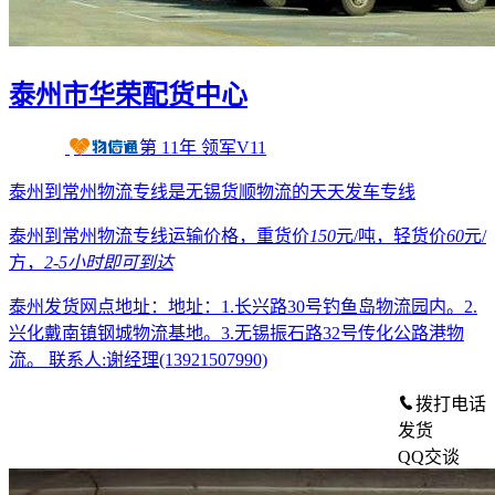
泰州市华荣配货中心
第
11
年
领军V11
泰州到常州物流专线是无锡货顺物流的天天发车专线
泰州到常州物流专线运输价格，重货价
150
元/吨，轻货价
60
元/
方，
2-5小时
即可到达
泰州发货网点地址：地址：1.长兴路30号钓鱼岛物流园内。2.
兴化戴南镇钢城物流基地。3.无锡振石路32号传化公路港物
流。
联系人:谢经理(13921507990)
拨打电话
发货
QQ交谈