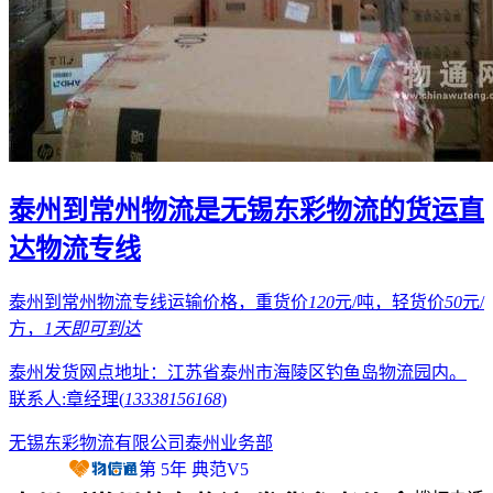
泰州到常州物流是无锡东彩物流的货运直
达物流专线
泰州到常州物流专线运输价格，重货价
120
元/吨，轻货价
50
元/
方，
1天
即可到达
泰州发货网点地址：江苏省泰州市海陵区钓鱼岛物流园内。
联系人:章经理(
13338156168
)
无锡东彩物流有限公司泰州业务部
第
5
年
典范V5