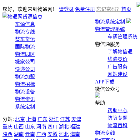
您好，欢迎来到物通网！
请登录
免费注册
忘记密码？
首页
货源信息
物流系统定制
车源信息
物流管理系统
物流专线
车辆管理系统
整车货运
物信通服务
国际物流
了解物信通
物流园区
线路竞价
搬家公司
广告服务
快递公司
网站建设
物流加盟
APP下载
物流招标
微信公众号
物流设备
物流资讯
帮助
系统定制
帮助中心
防骗专题
分站:
北京
上海
广东
浙江
江苏
天津
物流百科
重庆
山西
山东
河南
四川
湖北
福建
物流专线
陕西
湖南
云南
广西
安徽
河北
海南