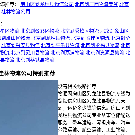
您推荐：
房山区到龙胜县物流公司
北京到广西物流专线
北京
桂林物流公司
：
星区物流
北京到叠彩区物流
北京到秀峰区物流
北京到象山区
京到雁山区物流
北京到龙胜县物流
北京到临桂区物流
北京到全
北京到兴安县物流
北京到平乐县物流
北京到永福县物流
北京
物流
北京到灵川县物流
北京到荔浦物流
北京到资源县物流
北
县物流
北京到恭城县物流
桂林物流公司特别推荐
没有相关线路推荐
物通网房山区到龙胜县物流专线为
您提供房山区到龙胜县物流几天
到，运价多少钱等信息。房山区到
龙胜县物流公司专业从事仓储配送
服务、整车运输、零担拼车、汽车
公路运输、航空运输、工业物流、