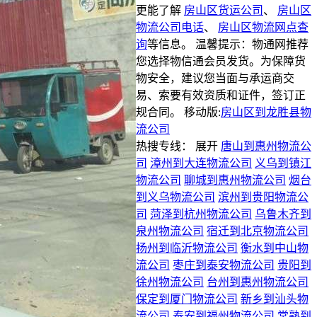
更能了解
房山区货运公司
、
房山区
物流公司电话
、
房山区物流网点查
询
等信息。 温馨提示：物通网推荐
您选择物信通会员发货。为保障货
物安全，建议您当面与承运商交
易、索要有效资质和证件，签订正
规合同。
移动版:
房山区到龙胜县物
流公司
热搜专线：
展开
唐山到惠州物流公
司
漳州到大连物流公司
义乌到镇江
物流公司
聊城到惠州物流公司
烟台
到义乌物流公司
滨州到贵阳物流公
司
菏泽到杭州物流公司
乌鲁木齐到
泉州物流公司
宿迁到北京物流公司
扬州到临沂物流公司
衡水到中山物
流公司
枣庄到泰安物流公司
贵阳到
徐州物流公司
台州到惠州物流公司
保定到厦门物流公司
新乡到汕头物
流公司
泰安到福州物流公司
常熟到