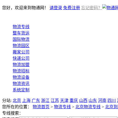
您好，欢迎来到物通网！
请登录
免费注册
忘记密码？
物流专线
整车货运
国际物流
物流园区
搬家公司
快递公司
物流加盟
物流招标
物流设备
物流资讯
系统定制
分站:
北京
上海
广东
浙江
江苏
天津
重庆
山西
山东
河南
四川
您所在的位置：
物流首页
>
物流专线
>
北京物流专线
>
北京到
专线搜索：