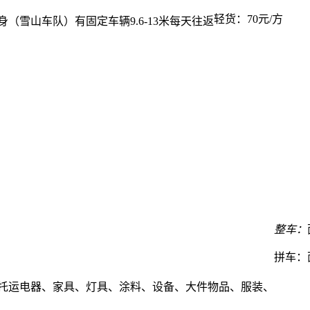
轻货：
70元/方
（雪山车队）有固定车辆9.6-13米每天往返
整车：
拼车：
业托运电器、家具、灯具、涂料、设备、大件物品、服装、