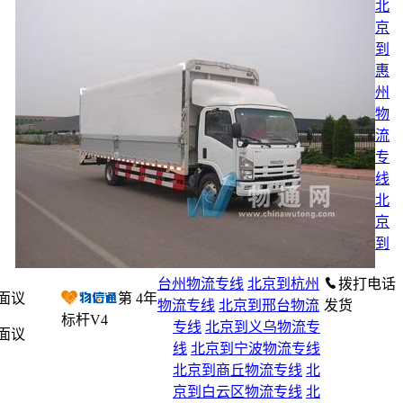
北
京
到
惠
州
物
流
专
线
北
京
到
台州物流专线
北京到杭州
拨打电话
面议
第
4
年
物流专线
北京到邢台物流
发货
标杆V4
专线
北京到义乌物流专
面议
线
北京到宁波物流专线
北京到商丘物流专线
北
京到白云区物流专线
北