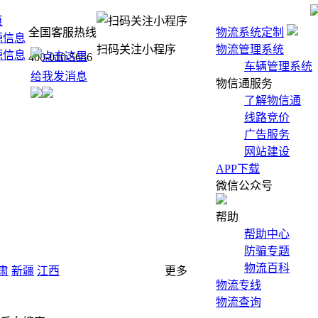
页
全国客服热线
物流系统定制
源信息
扫码关注小程序
物流管理系统
源信息
400-010-5656
车辆管理系统
物信通服务
了解物信通
线路竞价
广告服务
网站建设
APP下载
微信公众号
帮助
帮助中心
防骗专题
物流百科
肃
新疆
江西
更多
物流专线
物流查询