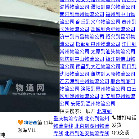
淄博物流公司
濮阳到嘉兴物流公司
南阳到惠州物流公司
福州到中山物
流公司
商丘到义乌物流公司
泰州到
长沙物流公司
盐城到合肥物流公司
济宁到南昌物流公司
绍兴到昆明物
流公司
邯郸到泉州物流公司
江门到
常州物流公司
太原到汕头物流公司
廊坊到中山物流公司
镇江到佛山物
流公司
南昌到大连物流公司
周口到
沈阳物流公司
潍坊到太原物流公司
连云港到兰州物流公司
邢台到厦门
物流公司
洛阳到惠州物流公司
白云
区到滁州物流公司
淮安到泉州物流
公司
安阳到温州物流公司
相关搜索：
展开
北京到
拨打电话
重庆物流专线
北京到常州
第
11
年
发货
物流专线
北京到湖州物流
领军V11
QQ交谈
专线
北京到淮安物流专线
/吨