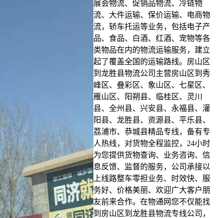
展会物流、促销品物流、冷链物
流、大件运输、保价运输、电商物
流，轿车托运等业务，包括电子产
品、食品、白酒、红酒、宠物等各
类物品在内的物流运输服务，建立
起了覆盖全国的运输路线。房山区
到龙胜县物流公司主营房山区到秀
峰区、叠彩区、象山区、七星区、
雁山区、阳朔县、临桂区、灵川
县、全州县、兴安县、永福县、灌
阳县、龙胜县、资源县、平乐县、
荔浦市、恭城县精品专线，备有专
人热线，对货物全程监控，24小时
为您提供货物查询、业务咨询、信
息反馈、监督的服务，公司承接以
上线路整车零担业务、时效快、服
务好、价格美丽、欢迎广大客户朋
友前来合作。在物通网您不仅能找
到房山区到龙胜县物流专线公司，