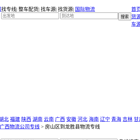
找专线
|
整车配货
|
找车源
|
找货源
|
国际物流
首
货
车
湖北
福建
陕西
湖南
云南
广西
安徽
河北
海南
辽宁
青海
吉林
甘
广西物流公司专线
>
房山区到龙胜县物流专线