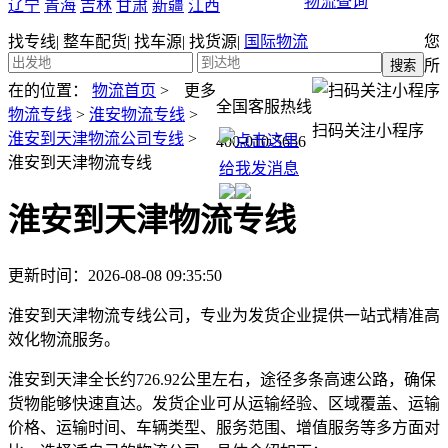
物流查询
辽宁
青海
吉林
甘肃
新疆
江西
找专线
|
整车配货
|
找车源
|
找货源
|
国际物流
您
所
在的位置：
物流首页
>
更多
全国客服热线
物流专线
>
淮安物流专线
>
扫码关注小程序
淮安到天津物流公司专线
>
400-010-5656
淮安到天津物流专线
淮安到天津物流专线
更新时间：2026-08-08 09:35:50
淮安到天津物流专线公司，专业为发货企业提供一站式精准高
效化物流服务。
淮安到天津全长约726.92公里左右，途径多条高速公路，确保
货物能够快速直达。发货企业可从运输经验、区域覆盖、运输
价格、运输时间、车辆类型、服务范围、增值服务等多方面对