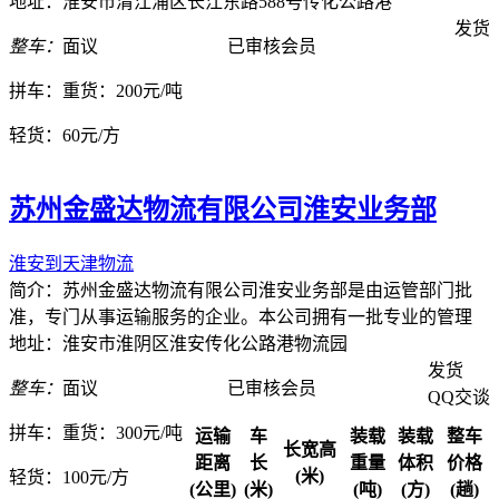
地址：淮安市清江浦区长江东路588号传化公路港
发货
整车：
面议
已审核会员
拼车：
重货：200元/吨
轻货：
60元/方
苏州金盛达物流有限公司淮安业务部
淮安到天津物流
简介：苏州金盛达物流有限公司淮安业务部是由运管部门批
准，专门从事运输服务的企业。本公司拥有一批专业的管理
地址：淮安市淮阴区淮安传化公路港物流园
发货
整车：
面议
已审核会员
QQ交谈
拼车：
重货：300元/吨
运输
车
装载
装载
整车
长宽高
距离
长
重量
体积
价格
(米)
轻货：
100元/方
(公里)
(米)
(吨)
(方)
(趟)