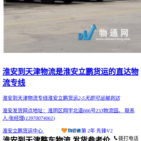
淮安到天津物流是淮安立鹏货运的直达物
流专线
淮安到天津物流专线淮安立鹏货运
2-5天
即可运输到达
淮安发货网点地址：淮阴区翔宇北道666号233物流园。
联系
人:张经理(
13970074061
)
淮安立鹏货运中心
第
2
年
先锋V2
拨打电话
淮安到天津整车物流 发货参考价