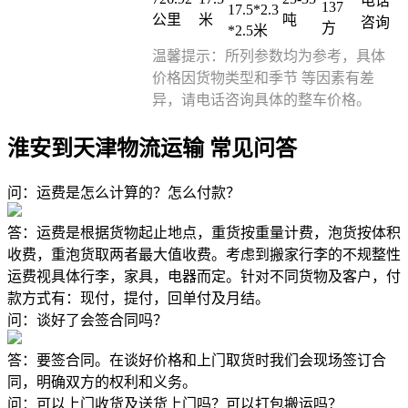
电话
137
17.5*2.3
公里
米
吨
咨询
方
*2.5米
温馨提示：所列参数均为参考，具体
价格因货物类型和季节 等因素有差
异，请电话咨询具体的整车价格。
淮安到天津物流运输 常见问答
问：运费是怎么计算的？怎么付款？
答：运费是根据货物起止地点，重货按重量计费，泡货按体积
收费，重泡货取两者最大值收费。考虑到搬家行李的不规整性
运费视具体行李，家具，电器而定。针对不同货物及客户，付
款方式有：现付，提付，回单付及月结。
问：谈好了会签合同吗？
答：要签合同。在谈好价格和上门取货时我们会现场签订合
同，明确双方的权利和义务。
问：可以上门收货及送货上门吗？可以打包搬运吗？