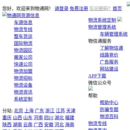
您好，欢迎来到物通网！
请登录
免费注册
忘记密码？
首页
货源信息
物流系统定制
车源信息
物流管理系统
物流专线
车辆管理系统
整车货运
物信通服务
国际物流
了解物信通
物流园区
线路竞价
搬家公司
广告服务
快递公司
网站建设
物流加盟
APP下载
物流招标
微信公众号
物流设备
物流资讯
帮助
系统定制
帮助中心
防骗专题
分站:
北京
上海
广东
浙江
江苏
天津
物流百科
重庆
山西
山东
河南
四川
湖北
福建
物流专线
陕西
湖南
云南
广西
安徽
河北
海南