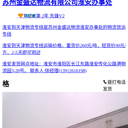
苏州金盛达物流有限公司淮安办事处
第
2
年
先锋V2
淮安到天津物流专线是苏州金盛达物流淮安办事处的物流货运
专线
淮安到天津物流专线运输价格，重货价
260
元/吨，轻货价
90
元/
方，
2-5天
即可到达
淮安发货网点地址：淮安市淮阳区长江东路淮安传化公路港物
流园3-28号。
联系人:徐经理(13912616198)
拨打电话
格
发货