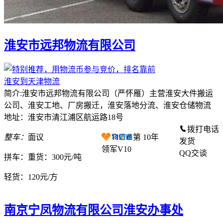
淮安市远邦物流有限公司
淮安到天津物流
简介:淮安市远邦物流有限公司（严怀雁）主营淮安大件搬运
公司、淮安工地、厂房搬迁，淮安落地分流、淮安仓储物流
地址：淮安市清江浦区航运路18号
拨打电话
整车：
面议
第
10
年
发货
领军V10
QQ交谈
拼车：
重货：300元/吨
轻货：
120元/方
南京宁凤物流有限公司淮安办事处