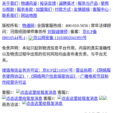
关于我们
|
物通风姿
|
投诉反馈
|
诚聘英才
|
服务与产品
|
使用
与帮助
|
服务条款
|
加盟我们
|
付款方式
|
友情链接
|
客服中心
|
联系我们
|
网站地图
版权所有：
物通网
|
全国客服热线：400-010-5656
|
常年法律顾
问：河南班固律师事务所
刘镕诚律师
|
备案：
京ICP备
08010544号-1
|
京公网安备 11010802041893号
免责声明：本站只起到物流信息平台作用，内容的真实准确性
以及物流过程中出现的任何风险均由发布者负责，与平台无
关。
增值电信业务许可证：京ICP证110597号
|
营业执照
|
《网络服
务使用协议》
|
《网络用户信息保密协议》
|
广播电视节目制
作经营许可证
客服1：
客服2：
客服3：
商务洽谈：