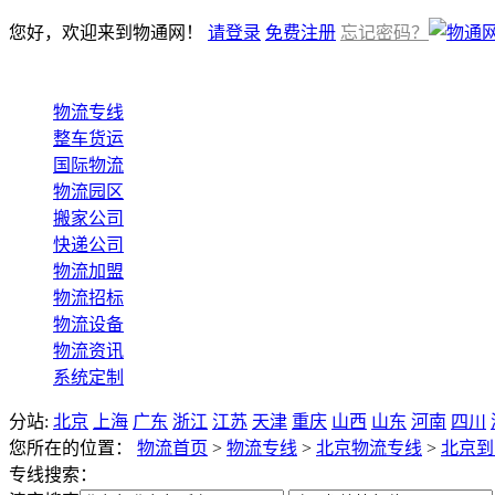
您好，欢迎来到物通网！
请登录
免费注册
忘记密码？
物流专线
整车货运
国际物流
物流园区
搬家公司
快递公司
物流加盟
物流招标
物流设备
物流资讯
系统定制
分站:
北京
上海
广东
浙江
江苏
天津
重庆
山西
山东
河南
四川
您所在的位置：
物流首页
>
物流专线
>
北京物流专线
>
北京到
专线搜索：