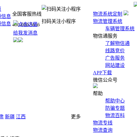
页
全国客服热线
物流系统定制
源信息
扫码关注小程序
物流管理系统
源信息
400-010-5656
车辆管理系统
物信通服务
了解物信通
线路竞价
广告服务
网站建设
APP下载
微信公众号
帮助
帮助中心
防骗专题
物流百科
肃
新疆
江西
更多
物流专线
物流查询