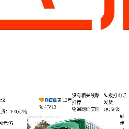
没有相关线路
拨打电话
面议
第
13
年
推荐
发货
领军V13
物通网延庆区
QQ交谈
货：100元/吨
到
00元/方
佳