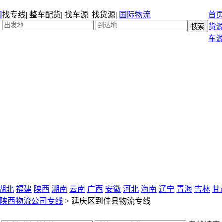
找专线
|
整车配货
|
找车源
|
找货源
|
国际物流
首
货
车
湖北
福建
陕西
湖南
云南
广西
安徽
河北
海南
辽宁
青海
吉林
甘
陕西物流公司专线
>
延庆区到佳县物流专线