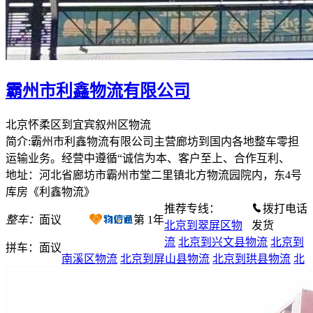
霸州市利鑫物流有限公司
北京怀柔区到宜宾叙州区物流
简介:霸州市利鑫物流有限公司主营廊坊到国内各地整车零担
运输业务。经营中遵循“诚信为本、客户至上、合作互利、
地址：河北省廊坊市霸州市堂二里镇北方物流园院内，东4号
库房《利鑫物流》
推荐专线：
拨打电话
整车：
面议
第
1
年
北京到翠屏区物
发货
流
北京到兴文县物流
北京到
拼车：
面议
南溪区物流
北京到屏山县物流
北京到珙县物流
北