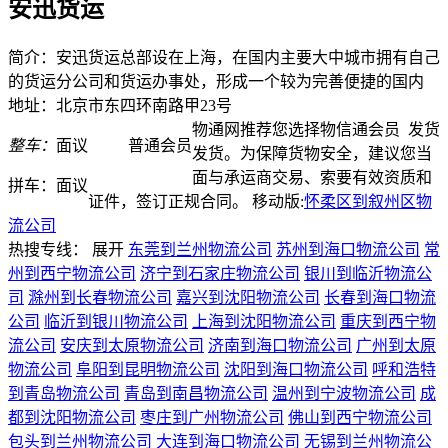
安迅货运
简介：安迅货运总部设在上海，在国内主要大中城市拥有自己
的货运分公司和货运办事处，形成一个较为完善便捷的国内
地址：北京市东四环南路甲23号
物通网推荐您选择物信通会员
发货
整车：
面议
普通会员
发货。为保障货物安全，建议您当
面与承运商交易、索要有效资质和
拼车：
面议
证件，签订正规合同。
移动版:
怀柔区到叙州区物
流公司
热搜专线：
展开
东莞到兰州物流公司
苏州到海口物流公司
常
州到西宁物流公司
济宁到石家庄物流公司
银川到临沂物流公
司
滁州到长春物流公司
嘉兴到沈阳物流公司
长春到海口物流
公司
临沂到银川物流公司
上海到沈阳物流公司
重庆到西宁物
流公司
安庆到太原物流公司
济南到海口物流公司
广州到太原
物流公司
阜阳到昆明物流公司
沈阳到海口物流公司
呼和浩特
到青岛物流公司
青岛到南昌物流公司
温州到宁波物流公司
成
都到沈阳物流公司
枣庄到广州物流公司
佛山到西宁物流公司
包头到兰州物流公司
大连到海口物流公司
无锡到兰州物流公