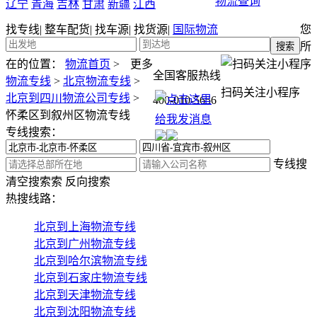
物流查询
辽宁
青海
吉林
甘肃
新疆
江西
找专线
|
整车配货
|
找车源
|
找货源
|
国际物流
您
所
在的位置：
物流首页
>
更多
全国客服热线
物流专线
>
北京物流专线
>
扫码关注小程序
北京到四川物流公司专线
>
400-010-5656
怀柔区到叙州区物流专线
专线搜索：
专线搜
清空搜索
索
反向搜索
热搜线路：
北京到上海物流专线
北京到广州物流专线
北京到哈尔滨物流专线
北京到石家庄物流专线
北京到天津物流专线
北京到沈阳物流专线