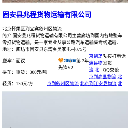
固安县兆程货物运输有限公司
北京怀柔区到宜宾叙州区物流
简介:固安县兆程货物运输有限公司主营廊坊到国内各地整车
零担货物运输，是一家专业从事公路汽车运输集专线运输、
地址：廊坊市固安县东湾乡吴家屯村075号
京到筠
拨打电话
整车：
面议
第
2
年
连县物
发货
先锋V2
流
北
QQ交谈
拼车：
重货：300元/吨
京到高县物流
北
轻货：
130元/方
京到叙州区物流
北京到江安县物流
北