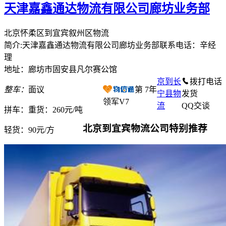
天津嘉鑫通达物流有限公司廊坊业务部
北京怀柔区到宜宾叙州区物流
简介:天津嘉鑫通达物流有限公司廊坊业务部联系电话：辛经
理
地址：廊坊市固安县凡尔赛公馆
京到长
拨打电话
整车：
面议
第
7
年
宁县物
发货
领军V7
流
QQ交谈
拼车：
重货：260元/吨
北京到宜宾物流公司特别推荐
轻货：
90元/方