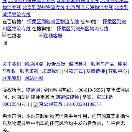
线
北京到石家庄物流专线
北京到湖州物流专线
北京到哈尔滨
物流专线
北京到潮州物流专线
北京到连云港物流专线
北京到
菏泽物流专线
在百度搜：
怀柔区到叙州区物流专线
在360搜：
怀柔区到叙
州区物流专线
在搜狗搜：
怀柔区到叙州区物流专线
关于我们
|
物通风姿
|
投诉反馈
|
诚聘英才
|
服务与产品
|
使用
与帮助
|
服务条款
|
加盟我们
|
付款方式
|
友情链接
|
客服中心
|
联系我们
|
网站地图
版权所有：
物通网
|
全国客服热线：400-010-5656
|
常年法律顾
问：河南班固律师事务所
刘镕诚律师
|
备案：
京ICP备
08010544号-1
|
京公网安备 11010802041893号
免责声明：本站只起到物流信息平台作用，内容的真实准确性
以及物流过程中出现的任何风险均由发布者负责，与平台无
关。