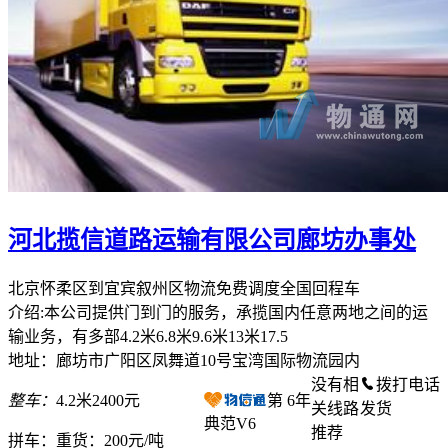
河北揽信道路运输有限公司廊坊办事处
北京怀柔区到宜宾叙州区物流免费调度全国回程车
介绍:本公司提供门到门的服务，承揽国内任意两地之间的运
输业务，有多部4.2米6.8米9.6米13米17.5
地址：廊坊市广阳区凤舞道10号宝湾国际物流园内
没有相
拨打电话
整车：
4.2米2400元
第
6
年
关线路
发货
典范V6
推荐
拼车：
重货：200元/吨