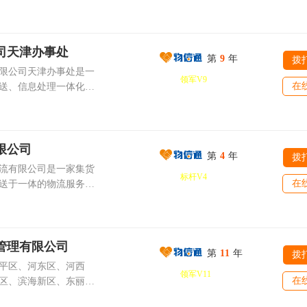
司拥有数目庞大的运输
品、建材物料、日常耗
还为广大客户提供第三
型货车以供调拨，车源
量、体积、运输距离灵
源整合的综合性物流服
车零担货物运输。目前
量整车直达、小批量零
全程监控，24小时为您
管理和从业人员队伍，
司天津办事处
在专项运输领域，中心
信息反馈，监督的服
第
9
年
拨
验，完善的监督机制及
，专注天津本地大件设
限公司天津办事处是一
全、便利的服务目标，
领军V9
管理化、服务化、规范
业设备、工程器械、大
在
送、信息处理一体化的
着以客户
坚持“信誉至上、客户
国运输，严格按照大件
货，本公司在广东、上
旨。和每一位支持本公
实现现代物流信息管理
物固定、安全押运、落
东、辽宁、黑龙江、吉
。你们的支持，是对本
接轨，确保我们能够为
工程、工厂的专项运输
苏、湖北、湖南、江
得和本公司合作的每一
物流服务。我们坚信：客
、个人出行需求，提供
南、山西、四川、陕
限公司
归。本公司的全体员
我们的进步可以推动客
第
4
年
行李托运服务，涵盖办
拨
设立了运作点及仓储
表示感谢！
流有限公司是一家集货
位、个人生活用品打包
标杆V4
费城市为中心的物流仓
在
送于一体的物流服务提
化防护流程，保障物资
实行门对门服务，安全
整车运输、仓储配送、
托运需求，中心常态化
流程成熟，配合经验丰
物流、长途搬家、轿
及摩托车托运业务，专
息跟踪系统。目前本公
及合作货运专线覆盖国
域运输，严格执行车辆
上市公司建立了良好的
安全、快速、准时到达
管理有限公司
输、到站核验的标准化
、化工、家具、家电、
第
11
年
拨
秉承客户至上，诚信为
车辆运输安全。服务范
平区、河东区、河西
塑料、有色金属等各个
领军V11
诚信、迅速、创新的经
、宝坻、宁河、静海、
在
区、滨海新区、东丽
客户信誉至上”的理念为
先进模式及管理经验，
津全域上门揽收、全国
区、武清区、宝坻区、
效、安全、体贴、快捷
为客户提供全天候货物
 天津金旭物流中心始