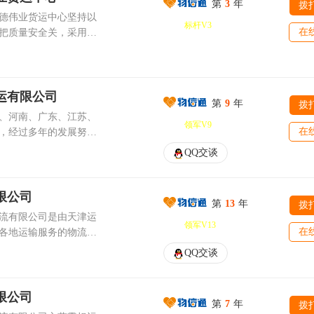
沂等沿线城市（次日
第
3
年
拨
人、按时送货上门。
、信息化目标。目前公
德伟业货运中心坚持以
标杆V3
要求进行包装、整理。
理和从业人员队伍，并
在
把质量安全关，采用当
等沿线城市。 西北
富。 公司始终
，并配有先进的电脑管
州、银川、西安、宝
旨，致力于实现现代物流
网服务，我公司从事货
重
先进的物流技术接轨，
运意识及物流经验，立
樊、长沙、南宁、桂
信息管理平台及GPS卫
诚实待人，互惠互利，
运有限公司
、廊坊、沧州、太原、
物的在线跟踪。以上这
第
9
年
拨
愿我们能与贵公司结成
、等沿线城市。 其
、河南、广东、江苏、
我们能力为客户提供24
领军V9
货运中心主营货运及周
、石家庄、厦门、福
在
，经过多年的发展努
十堰、郑州、安阳、许
们坚信：客户的发展就
的厚爱，在充满商机挑
实力雄厚的现代物流企
、周口、开封 华东
可以推动客户更大的进
QQ交谈
安全的运输方式，将您
包头←→兰州←→银川
、安全”的现代物流理
庆、阜阳、黄山、宿
。明德伟业货运中心以
展的企业精神，为客户
台、临沂、聊城、淄
简便齐全的手续，灵活
17.5米敞车、高栏车、全封
司在发展中，把加强基
限公司
服务。欢迎您来电洽谈！
用运输车、集装箱车、
第
13
年
拨
作为企业发展的生命
靖、丽江、南宁、贵
流有限公司是由天津运
为广大客户提供优质、便
挂等各种吨位车型车辆
度化、标准化、流程
领军V13
 浙江线：杭
在
各地运输服务的物流企
物情况,供各种不同车
需求为导向的工作运行
州、嘉兴、金华、衢
管理人员和专业的运输
发往国内任何一个地区
QQ交谈
了大批年富力强、有管
乌、海宁、永康、江
手段，现代化的办公设
业务）。 在各省
业快速发展的不竭动
。公司主要以公路运输
一个运输网络。另外，
、准确、务实、节约的
盐城、扬州、镇江、泰
搬家、物流专线、货物
限公司
中国太平洋保险公司提
协作，为您二十四小时
、九
第
7
年
拨
路普通货物运输、国内
理陪。 本公司车