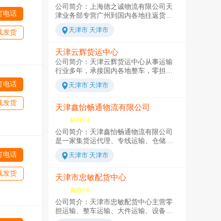
到门，信息反馈、专人负责、全程联
公司简介：上海德之诚物流有限公司天
持“信誉至上、客户至上”的服务宗旨，致
打电话
保、诚信价平。安全快捷。 本公司拥有
津业务部专营广州到国内各地往返货物
力于实现现代物流信息管理系统，直接
平板、高栏、厢车，特种托运车辆，以
运输，整车、零担、大件运输业务及仓
与国际先进的物流技术接轨，包括基于
天津市 天津市
线发货
线路多元化，降低运输成本，以低廉的
储服务。公司拥有数目庞大的运输车
互联网技术的物流信息管理平台及GPS卫
优势和货运公司现代化的货运理念，为
队，备有各种大、中、小型货车以供调
星车辆定们系统，实现了货物的在线跟
您提供全面的物流服务。 公司秉承“诚信
拨，车源丰富，可承接到国内各地整车
踪。以上这些现代技术的运用，将确保
天津云辉货运中心
为本、价优高效”的经营理念，提倡“以客
零担货物运输。目前公司拥有一支专业
我们能力为客户提供24小时不间断的物
公司简介：天津云辉货运中心从事运输
为尊”的服务宗旨，贯彻“专业化人才、专
化的物流管理和从业人员队伍，有着丰
流服务。我们坚信：客户的发展就是我
行业多年，承接国内各地整车，零担货
业化服务、学习型团队企业”的管理思
富的物流实际操作经验，完善的监督机
们的发展，我们的进步可以推动客户更
物运输，累积了丰富的运输经验，是一
打电话
天津市 天津市
想。公司将继续不断的提升服务质量、
制及规章制度，使我公司实现了管理
大的进步！
家正规有规模的货运服务中心。执行一
强化服务功能，为广大新老客户提供优
化、服务化、规范化、信息化目标。公
条龙服务，只要您找到我们就不用再为
线发货
质的货物运输方案。服务规范:优良的货
司始终坚持“信誉至上、客户至上”的服务
您的货物担心。我们会用快捷的速度将
天津鑫怡畅通物流有限公司
运服务讲求速度，准确及专业的服务知
宗旨，致力于实现现代物流信息管理系
您的货物安全完整无损运到您指定的地
标杆V4
识。经过多年的努力不懈，同时与业内
统直接与先进的物流技术接轨，确保我
点。路程有多远，我们的服务就有多
其它公司保持紧密及良好的业务关系获
们能够为客户提供24小时不间断的物流
公司简介：天津鑫怡畅通物流有限公司
远。我们的宗旨是：诚信为人，至高服
得他们的支持，保证提供充足的货物装
服务。我们坚信：客户的发展就是我们
是一家集货运代理、专线运输、仓储配
务，安全快速，价格便宜。欢迎您来电
载位置托运货物，我公司的专业员工将
的发展，我们的进步可以推动客户更大
送于一体的物流服务提供商，为您提供
咨询洽谈，我们将24小时为您服务。
打电话
天津市 天津市
以快捷有效的方案完成顾客所托货物安
的进步！"
零担运输、整车运输、仓储配送、理货
全准时运抵目的地。
包装、装卸搬运、展会物流、长途搬
线发货
家、轿车、行李托运等服务。运营及合
天津市忠敏配货中心
作货运专线覆盖国内各地多个城市，保
典范V6
证货物安全、快速、准时到达目的地。
公司简介：天津市忠敏配货中心主营零
多年来，本公司秉承客户至上，诚信为
担运输、整车运输、大件运输、设备运
本的企业宗旨，坚持服务、诚信、迅
输、仓储配送、理货包装、装卸搬运、
速、创新的经营理念，运用现代物流管