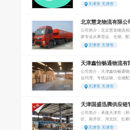
件运输业务及仓储服务。公
适配各类工业物资、商贸货
天津市 天津市
通加工，配送，信息管理，
车队，备有各种大、中、小
材等货物运输，依据货物重
方物流方案设计，及物流资
丰富，可承接到国内各地整
活匹配运输方案，满足大批
务。备有专人热线，对货物
公司拥有一支专业化的物流
北京慧龙物流有限公
担集散的基础货运需求。 
提供货物查询，业务咨询，
有着丰富的物流实际操作经
具备成熟的标准化作业能力
公司简介：北京慧龙物流有
务，实现了诚信、准时、安
规章制度，使我公司实现了
备运输服务，可承接各类工
家专业从事货运、仓储、配
赢得了广大客户的支持和信赖。 公司本
化、信息化目标。公司始终
型物资等超限大件货物的全
物流公司，整车零担天天发
为上帝，以客户的利益为宗
天津市 天津市
至上”的服务宗旨，致力于
运输规范完成路线规划、货
海、北京、天津、河北、山
司的贵客，创造完善的服务
系统直接与先进的物流技术
地交付等全流程作业，适配
林、甘肃、青海、河南、江
公司的肯定我们会努力，使
客户提供24小时不间断的
场景。同时，针对政企搬迁
西、浙江、云南、福建、海
天津鑫怡畅通物流有
位客户，高兴而来，满意而
户的发展就是我们的发展，
专业的长途搬家搬厂、个人
西、贵州、安徽等地区中心
工，向支持本公司的朋友们
公司简介：天津鑫怡畅通物
户更大的进步！"
公室设备搬迁、工厂整体移
群，形成以国家一、二类消
运代理、专线运输、仓储配
运输等服务，全程遵循标准
储配送网络。各类货物运输
供商，为您提供零担运输、
运输完整。 针对民用专项
天津市 天津市
快捷。公司管理规范，业务
理货包装、装卸搬运、展会
开展天津轿车托运、电动车
富的一线操作员，快捷的信
车、行李托运等服务。运营
注私家车、代步车辆的跨区
司与多家国内外百强企业及
内各地多个城市，保证货物
天津国盛迅腾供应链
清点、防护固定、封闭式运
合作关系，客户涵盖了机械
目的地。 多年来，本公司
流程，规避运输损耗，保障
公司简介：承接天津市（和
建材、日用品、食品饮料、
本的企业宗旨，坚持服务、
围覆盖天津滨海新区、武清
区、南开区、河北区、红桥
行业。本着以“安全快捷，
营理念，运用现代物流管理
蓟州及市内各辖区，实现天
区、西青区、津南区、北辰
客户服务，力求把优质、高
天津市 天津市
以增加物流运作的可靠性，
直达配送的基础服务模式。