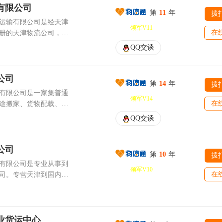
益为中心，提高服务质
膜、保温毯、铁皮柜包
，本公司愿与您共同努
有限公司
定的战略合作伙伴关
司拥有车辆420多
素，抓住机遇，开拓进
第
11
年
、零担配载、长途运
拨
您真诚朋友！ 本公
的事由我们来做！与我
30个省、市、自治区的2
运输有限公司是经天津
质、高效率、能够提供
内短波：公司拥有多辆
领军V11
识，塑造崭新的形象，
心的开始
散客户提供现代物流服
在
册的天津物流公司，主
米、6.8米平板、高栏车
度和工作程序为各类企
一家集综合物流服务、
整车零担公路运输、仓
QQ交谈
您选择了我们，我们将
物流配送、物流方案支
源丰富，运输成本低廉
运输合同。 2、运
们的选择。公司坚持诚
津市陆安
物流理念和完善的管理
核对单证。
的流程化管理和服务。
为用户提供一站式发
全、经验丰富、设施完
公司
记表上分送货目的地，分
益求精”的经营理念，以
第
14
年
拨
司。公司自成立以来本
有限公司是一家集普通
，以满意为宗旨，与客
的宗旨，竭诚为每位顾客
领军V14
单，并在运输登统本上
在
途搬家、货物配载、行
创美好的明天！经营理
托运）、保温货物运输
QQ交谈
，气垫车,大件运输车
。 3、电脑输
务为一体的第三方物流
利 共赢服务宗旨：至诚至信 精益求精
 另外本公司
，市区内免费提货。提供天
税务局核准发照，合法
公司
件运输业务，货运全程
第
10
年
拨
司以天津（天津港）、
顾客至上，服务至上”的
有限公司是专业从事到
以“全心全意为客户服
业务辐射国内各地。
领军V10
在
系和经营理念，运用现
司。专营天津到国内各
”为指导思想，抱着“互
：江浙线 ：上海、南
GPS通讯技术真诚为每
担、大件运输业务及仓
，为客户提供良好的服
盐城、台州、镇江、常
中、小型货车以供调
乌、温州等沿线城市。
所有货物
零担，有着丰富的物流
海、烟台、乳山、济
站、当天发车。 派
机制及规章制度，实现
业货运中心