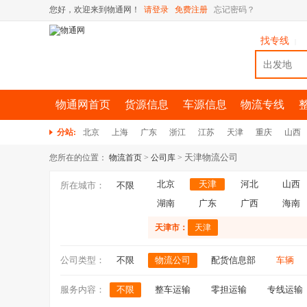
您好，欢迎来到物通网！
请登录
免费注册
忘记密码？
找专线
|
物通网首页
货源信息
车源信息
物流专线
分站:
北京
上海
广东
浙江
江苏
天津
重庆
山西
天津物流公司
您所在的位置：
物流首页
>
公司库
>
北京
天津
河北
山西
所在城市：
不限
湖南
广东
广西
海南
天津市：
天津
公司类型：
不限
物流公司
配货信息部
车辆
服务内容：
不限
整车运输
零担运输
专线运输