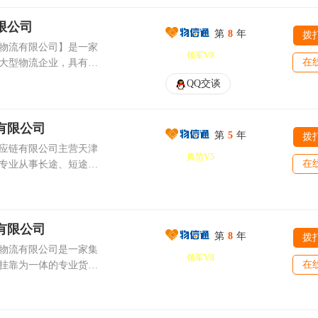
流、物流金融、国内国
专线，整车也可发，到
港内货物国内分流等物
：13752427008
限公司
第
8
年
拨
广州、韶关、深圳、汕
物流有限公司】是一家
货网点87个；并以此为
领军V8
江、惠州、茂名、东
在
大型物流企业，具有多
、零担、及其搬家、城
尾、河源、揭阳、阳
【电话：022-
中国； 陆安达通物流
QQ交谈
及下属区县地区。 天
444季经理】以实力辐射国内
现了小批量、多频次订单
、宝鸡、咸阳、渭南、
体员工不懈的努力和广
服务，为各种用户提供
商洛市以及下属区县地
赖和支持，公司已建立
08年2月份，公司引进并
有限公司
都、凉山、自贡、攀枝
第
5
年
拨
。本公司建立健全了一
体系，2009年2月1日，
应链有限公司主营天津
元、遂宁、眉山、南
：以新兴的经营理念，
典范V5
始实施，基于
在
专业从事长途、短途货
州、雅安、巴中、资
的储运装载设施，高素
版管理体系，是在融合标准
、搬家搬厂、仓储服务
及下属区县地区。 专
，将会使您感受到高
面预算管理和风险评估
以来一直奉行“顾客至
家、大件托运、上门提
我们的努力都是为了您的
现实和未来发展而研发
年来深受广大企业货主
共创事业的辉煌! 服务
，
专人接提、专人分送、
有限公司
外贸公司和钢材贸易的
，高效、安全、快捷，
eTMS）、电子仓储系
第
8
年
拨
龙服务，价格平、速度
随到。 专线托运：零
物流有限公司是一家集
价值!公司宗旨：以质
系统（OA）、陆安达通
领军V8
零担、从门到门。主要
运业务。 搬厂搬家：
在
挂靠为一体的专业货运
靠服务求发展；凭信誉
客户服务系统、集散仓库
长短途搬家、迁厂、包
电器、标准型的搬家公
吊装设备，为广大客户
理系统、电算化会计系
托运等物流运输服务。
、杭州调车、包车运
位的物流服务。本公司
有拼搏才有发展。本公
立完善起来，为陆安达
重企业管理建设，提高
车。 货物包装：托
的理解与重托，更理解
友在共生双赢、携手共
能力提供保障。 目