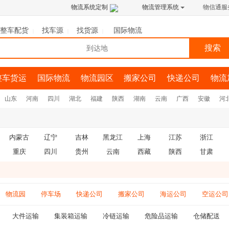
物流系统定制
物流管理系统
物信通服
整车配货
找车源
找货源
国际物流
|
|
|
整车货运
国际物流
物流园区
搬家公司
快递公司
物流
山东
河南
四川
湖北
福建
陕西
湖南
云南
广西
安徽
河
内蒙古
辽宁
吉林
黑龙江
上海
江苏
浙江
重庆
四川
贵州
云南
西藏
陕西
甘肃
物流园
停车场
快递公司
搬家公司
海运公司
空运公司
大件运输
集装箱运输
冷链运输
危险品运输
仓储配送