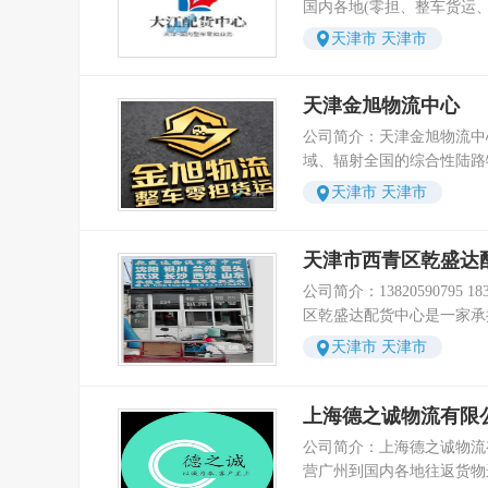
致力于实现现代物流信息管
国内各地(零担、整车货运
到福州专线、天津到海口专
好的明天！ 我们为您提供零担运输、整车运输、
进的物流技术接轨，包括基
途搬家、搬厂、仓储配送、
天津市 天津市
仓储配送、理货包装、装卸
息管理平台及GPS卫星车
服务。公司设有市内配送部
保险、展会物流、长途搬家
的在线跟踪。以上这些现代
各式货车（如平板车、高栏
务。 本公司全体员工深知
们能力为客户提供24小时
等），车长有（2.5米/4.2米 /6.
天津金旭物流中心
重托，更理解不仅是合作更
坚信：客户的发展就是我们
米/13米/17.5米）等。主
公司简介：天津金旭物流中
与您共同努力创造未来的宏
以推动客户更大的进步！
北京、天津、河北、山东、
域、辐射全国的综合性陆路
朋友！公司拥有一支经验丰
甘肃、青海、河南、江苏、
耕天津本地物流运输行业多
理队伍，他们在业务运营、
天津市 天津市
江、云南、福建、海南、山
及各区县发往全国各省市的
公共关系、人事管理等各种
州、安徽等地区。公司自成
依托天津得天独厚的交通区
熟的技术和丰富的经验。 
捷、安全、高效、诚信、求
业资源，中心搭建了稳定、
天津市西青区乾盛达
快运、仓储、计算机技术等
整车、零担运输，辐射国内
络，覆盖全国各级城市、县
经验的技术员和业务骨干。
公司简介：13820590795 18322576455天津市西青
本着“诚信至上，安全快捷
企业、工厂、商户、个人等
利开展和服务达标。依据现
区乾盛达配货中心是一家承
务”的经营理念，在尽可能
运输需求，是天津本地兼具
流、快运的实践经验，制定
企业公司。公司的宗旨是为
前提下，为客户提供优质、
天津市 天津市
物流服务主体。 中心业务
规范，确保客户提供全面、
津乾盛达物流有限公司已与
大客户的认可和支持。让我
全，涵盖多场景、多品类的
合作关系，车型齐全、车辆
进，共同努力。我们真诚欢
核心业务包含天津整车运输
全、快捷、准时的货运是我
上海德之诚物流有限
与我们公司携手共创辉煌明
大件设备运输、长途搬家搬
爱、热情是我们的经营理念
公司简介：上海德之诚物流
动车摩托车托运、轿车托运
活。 天津市西青区乾盛达配货中心 主要以物流、
营广州到国内各地往返货物
针对企业商贸、工业生产场
货运、运输、托运等多式联