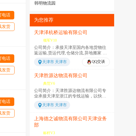
韩明物流园
打电话
为您推荐
线发货
天津泽杭桥运输有限公司
领军V10
公司简介：承接天津至国内各地货物往
返运输,货运代理,仓储分流,异地搬家 搬
打电话
厂,大件设备运输,商品车运输等物流业务
QQ交谈
天津市 天津市
天津泽杭桥运输有限公司是经国家运输
局批准许可，工商税务注册成立的物流
线发货
运输企业，专业从事到国内各地物流货
天津胜源达物流有限公司
运的物流公司。（价格咨询：
典范V6
15222325642吴经理）专营天津到国内各
公司简介：天津胜源达物流有限公司专
地往返货物运输，整车、零担、大件运
业承接天津至浙江的专线运输，以快的
输业务及仓储服务。公司备有各种大、
打电话
速度给您优质的体验，欢迎新老客户下
中、小型货车以供调拨，可承接到国内
天津市 天津市
单咨询！主营整车零担货物运输， 以良
各地整车零担，有着丰富的物流实际操
好的信誉，优质的服务，合理的价格、
线发货
作经验、完善的监督机制及规章制度，
专业的态度、高效的运输理念、完善的
上海德之诚物流有限公司天津业务
实现了管理化、服务化、规范化、信息
监督机制及规章制度，实现了管理化、
化目标。目前公司拥有一支专业化的物
部
服务化、规范化、信息化目标。所有线
流管理和从业人员队伍，并拥有数目庞
标杆V3
路一律实行当日发车、专线直达、从门
大的运输车队，车源丰富。 公司始终坚