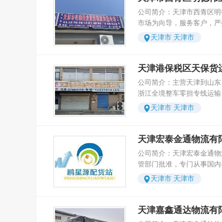
宁、滨州、淄博、潍坊、临
送：货至之后立即通报收货
了管理化、服务化、规范化
公司简介：天津市西青区明
到） 东北线 ：沈阳、大连、丹东、长春、吉林、
包装：严格遵照外包装图标
司拥有一支专业化的物流管
市场为向导，服务客户，严
通化、哈尔滨、大庆、佳木斯
业务范围 1、承接搬家及物流业务； 2、货物仓储
拥有数目庞大的运输车队，车源丰
今国内先进的物流管理模式
线 ：呼和浩特、包头、兰
天津市 天津市
和暂存、中转 3、承接整车、零担业务 4、货物运
坚持“客户至上”的服务宗
理系统，以及各物流公司联
鸡、乌鲁木齐等沿线城市。 西南线 ：成都、
输保险 品牌线：北京、天津、上海、杭州,广东,深
信息管理系统，直接与国际
物运输多年，具有良好的营
庆、贵阳、武汉、荆州、襄
圳专线 华北线：石家庄、保定、张家口、唐山、
包括基于互联网技术的物流
志于取信客户，真实做事，
天津港保税区天保货
林、昆明等沿线城市。 广东线 ：广州、深圳、南
邯郸、刑台、承德、秦皇岛
星车辆定位系统，实现了货
树立新一代物流公司形象，
海、东莞、佛山、中山、顺德
公司简介：主营天津到山东
大同、运城、临汾、长治 华中线：武汉、荆州、
些现代技术的运用，将确保
良好的合作伙伴！明德伟业
它线 ：南昌、合肥、郑州
浙江全境整车零担专线运输
恩施、黄石、黄石、襄樊、
小时不间断的物流服务。我
边配送业务。将万分珍惜您
州、太原等沿线城市。 天津 ←→ 北京 ←→ 青岛
力，公司已经成为大规模、
昌、洛阳、新乡、南阳、信阳
是我们的发展，我们的进步
天津市 天津市
战的岁月里用快捷，优惠，
←→ 上海 ←→广州←→
业。 公司秉承“快捷、高效
线：合肥、蚌埠、芜湖、安
步
的货物运送至您的客户手中
（精品专线快运线路） 本公司备有4.2米、6.2米、
念，以诚信、开拓创新、发
州、济南、菏泽、青岛、烟
优惠的价格，优质的服务，
7.2米、9.6米、12.5米、
创造价值，让客户满意。公
天津宏泰金通物流有
博、潍坊、东营 西南线：成都、重庆、泸州、绵
的结算方式，24小时为您
闭车、半封闭车、商品车专
础管理工作和企业文化建设
阳、自贡、宜宾、昆明、曲
公司简介：天津宏泰金通物
我公司全年365天，全天
冷藏车、高低板、大吨位半
线，深入推行企业管理的制
阳、遵义、安顺、桂林、柳州、梧州
管部门批准，专门从事国内
捷的服务！
百余部，可根据客户需运货
化、规范化，实现了以客户
州、宁波、温州、绍兴、湖
业。本公司拥有一批专业的
型直接由天津调度中心调配
天津市 天津市
机制。同时，企业发展培养
州、台州、丽水、舟山、义
队伍，以严格，科学的管理
（天津市内及周边地区短途运输
理经验的管理人员，成为企
山、北仑 江苏线：南京、无锡、徐州、常州、苏
施，为客户提供优质的服务
会城市设有分公司，形成了
力。 公司将以安全、迅速
州、南通、连云港、淮安、
为主，从事公路运输、长途
天津嘉鑫通达物流有
在本公司所托货物承保均由
服务，配合专业人才和团队
州、宿迁、吴江、宜兴、昆山 江西线：南昌
运输、道路集装箱运输、道
供,对丢失、破损的货物能够及时