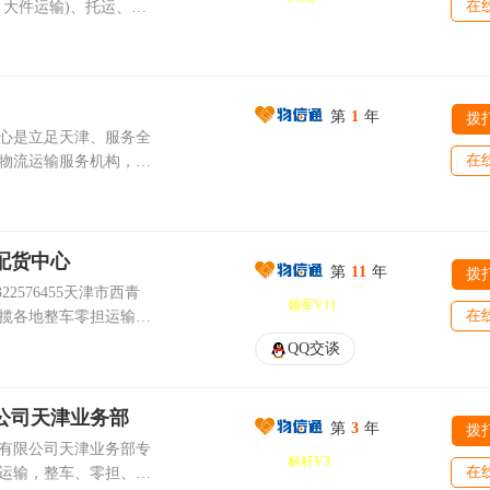
在
理系统，直接与国际先
、大件运输)、托运、长
线。
于互联网技术的物流信
货物包装、货运配送等
搬运、代收货款、货运
辆定们系统，实现了货物
和外部长途运输，拥有
、轿车、行李托运等服
技术的运用，将确保我
车、厢式车、半挂车
广大新老客户的理解与
不间断的物流服务。我们
2米/7.8米/9.6米/12.5
是共赢与发展，我们愿
第
1
年
拨
的发展，我们的进步可
营天津直达--广东、上海、
心是立足天津、服务全
伟大业，成为您的真诚
辽宁、黑龙江、吉林、
在
物流运输服务机构，深
富的高素质经理人的管
湖北、湖南、江西、浙
年，专注承接天津全市
市场营销、资讯收集、
西、四川、陕西、贵
货物运输与托运业务。
有影响的岗位上具有娴
立以来，以优质、快
位优势和成熟的物流产
公司聘请了一批物流、
实为宗旨，可提供公路
完善的全国干线运输网
配货中心
各种领域具有丰富实践
各地。长期以来，公司
第
11
年
拨
域及乡镇区域，可适配
确保公司业务联系的顺
，适价经营，完善服
领军V11
各类主体的常态化物流
代物流理论和中国物
在
揽各地整车零担运输的
降低运输及管理成本的
全面性与专业性的基础
了详细的业务流程服务
车找货，为货找车。天
高效的服务，得到了广
QQ交谈
体系完善，服务品类齐
规范的物流服务。
多家车队保持着良好的
们互惠互利、携手共
标准化物流运输服务，
行驶区域遍及各地。安
迎各界朋友及新老客户
、天津零担货物运输、
们经营宗旨；诚信、博
公司天津业务部
天!
厂、个人行李托运、电
第
3
年
拨
。 用心工作、开心生
有限公司天津业务部专
等多项基础物流服务。
标杆V3
在
运输，整车、零担、大
景，整车与零担运输可
运，货物仓储包装，流