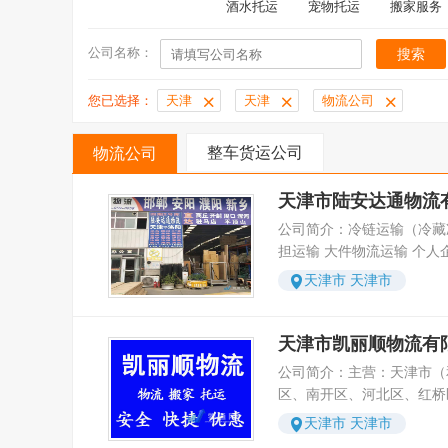
酒水托运
宠物托运
搬家服务
公司名称：
您已选择：
天津
天津
物流公司
整车货运公司
物流公司
天津市陆安达通物流
公司简介：冷链运输（冷藏
担运输 大件物流运输 个人
国货物运输服务，大件快递
天津市 天津市
输、日用品运输、化工产品
车轿车三轮车运输。 天津
司于2006年由耿先生士创
天津市凯丽顺物流有
公路运输为切入口进入物流
公司简介：主营：天津市（
领域的难题。 经过9年的发展， 陆安达通物流的业
区、南开区、河北区、红桥
务范围从创业时的公路零担
区、西青区、津南区、北辰
天津市 天津市
目前的公路零担运输、公路
宁河区、静海区、蓟州区）