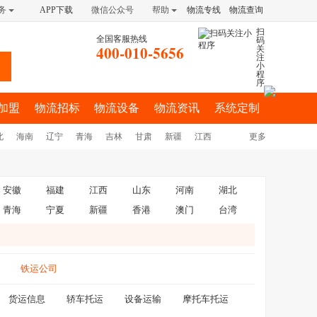
务
APP下载
微信公众号
帮助
物流专线
物流查询
扫
全国客服热线
码
400-010-5656
关
注
小
程
序
加盟
物流招标
物流设备
物流资讯
系统定制
北
海南
辽宁
青海
吉林
甘肃
新疆
江西
更多
安徽
福建
江西
山东
河南
湖北
青海
宁夏
新疆
香港
澳门
台湾
铁运公司
货运信息
轿车托运
设备运输
摩托车托运