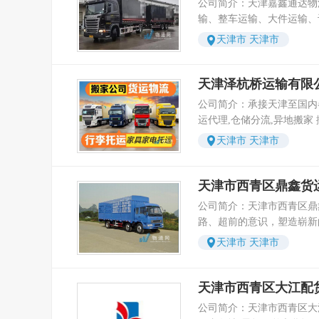
提供可靠的仓储、配送、装
公司简介：天津嘉鑫通达物
江、景德镇、宜春、吉安、
货运代理、仓储、配送、快
源丰富，运力雄厚,可为您
项目。
输、整车运输、大件运输、
州、上饶、新余 湖南线：长沙、岳阳、衡阳、邵
备吊、特殊车辆运输服务，我公
送达目的地提供可靠的保证。 让客户更省时
理货包装、装卸搬运、展会
阳、益阳、株州、郴州、湘
天津市 天津市
米各种类型的大小运输车辆
省力、更省钱是全公司上下
车、行李托运等服务。 当您选择了我们，我们将
化、张家界、吉首、永州 福建线：福州、厦门、
提供全方位的物流服务，2
全，更快捷，更方便是我们
以真诚的服务来回赠您对我
宁德、莆田、泉州、漳州、
询，业务咨询，信息反馈，
诺，准时发车，昼夜服务，
信为本、高效、优质、安全
天津泽杭桥运输有限
狮、安溪、南平、同安、上杭、永
信，准时，安全，便利的服
贯准则 。如有货物需要从
我们将本着“至诚至信、精
沈阳、大连、锦州、营口、
公司简介：承接天津至国内
大客户的支持和信赖。随着
物流！ 我们愿意与您全心
诚信为准则，以满意为宗旨
尔滨 其它线：国内专业调车（第三方物流）、货
运代理,仓储分流,异地搬家 
多家运输公司建立了兄弟联
未来！ 天津市整车零担货物运输---春天物流公司
作双赢，共创美好的明天！ 本公司全体员工深
运代理 天津市达世兴物流北京分公司 地址：北京
品车运输等物流业务 天津泽杭桥运输有限公司是
集团化，规模化方向发展。
是您理想的选择！
天津市 天津市
广大新老客户的理解与重托
市大兴区京良路 电话：1
经国家运输局批准许可，工
合作伙伴，相信我们的强强
创造未来的宏伟大业，成为
运输企业，专业从事到国内
走越远! 天津到哈尔滨专线、天津到长春专线、天
聘请了一批物流、快运、仓
司。（价格咨询：1522232
津到沈阳专线、天津到呼和
天津市西青区鼎鑫货
领域具有丰富实践经验的技
到国内各地往返货物运输，
木齐专线、天津到兰州专线
公司简介：天津市西青区鼎
公司业务联系的顺利开展和
业务及仓储服务。公司备有
津到西安专线、天津到太原
路、超前的意识，塑造崭新
全面、规范的物流服务。
以供调拨，可承接到国内各
线、天津到北京专线、天津
出来的管理制度和工作程序
天津市 天津市
的物流实际操作经验、完善
州专线、天津到南京专线、
效的服务。当您选择了我们
度，实现了管理化、服务化
到武汉专线、天津到重庆专
来回赠您对我们的选择，坚
标。目前公司拥有一支专业
天津到昆明专线、天津到南
质、安全的流程化管理和服
天津市西青区大江配
员队伍，并拥有数目庞大的
线、天津到贵阳专线、天津
之信、精益求精”的经营理
公司始终坚持“信誉至上、
公司简介：天津市西青区大
昌专线、天津到上海专线、
满意为宗旨，与客户携手共