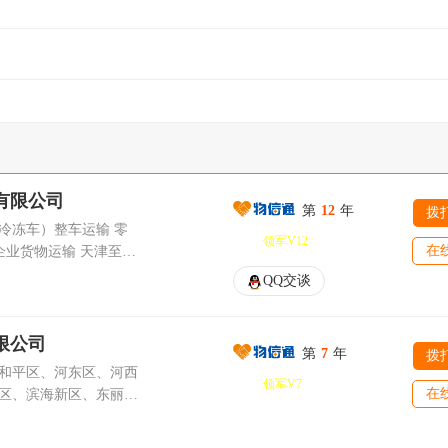
有限公司
第
12
年
拨
冷冻车）整车运输 零
领军V12
在
企业货物运输 天津至全
货物运输、工地设备运
QQ交谈
运输、食品运输、电动
市陆安达通物流有限公
办于港口城市天津市，以
限公司
第
7
年
拨
业，重点解决公路运输
和平区、河东区、河西
领军V7
在
区、滨海新区、东丽
运输、货运代理扩展到
区、武清区、宝坻区、
整车运输、仓储、配
的物流货运服务，专线