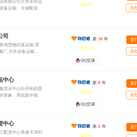
卸分拣等专业物流服务
流有限公司主营零担运
萍乡、赣州、鹰潭、抚
递、搬家迁厂、大型设
领军V7
的货物能够安全、准时
在
设备运输、仓储配送、
司现拥有4.2—17.5
、更
物流、长途搬家、轿
潭、娄底、常德、怀
，整车零担均可，为您
孜孜不倦的追求，更安
4小时为您提供货物查
对每一位客户真城的承
们的选择，始终坚持诚
龙岩、晋江、三明、石
监督的服务，实现了诚
微笑待客，是我们的一
的流程化管理和服务。
公司
安等 东北线：
务目标，赢得了国内广
第
10
年
天津托运，请致电春天
拨
益求精”的经营理念，以
鞍山、辽阳、长春、哈
各地货物往返运输,货
公司业务扩展，与国内
合作，携手并进，共创
领军V10
，与客户携手共进，合
在
搬厂,大件设备运输,商
运业务，使公司不断朝
知
热烈期望能结识更多的
QQ交谈
，我们愿与您共同努力
3752356873
商税务注册成立的物流
联合将使我们的商路越
您的真诚朋友！ 公司
各地物流货运的物流公
储、计算机技术等各种
5642吴经理）专营天津
浩特专线、天津到乌鲁
运中心
术员和业务骨干，确保
第
8
年
拨
整车、零担、大件运输
、天津到银川专线、天
鑫货运中心以开拓的思
服务达标，为客户提供
各种大、中、小型货车
领军V8
专线、天津到石家庄专
在
的形象，用实践中探索
地整车零担，有着丰富
到济南专线、天津到郑
为各类企业提供优质高
QQ交谈
的监督机制及规章制
天津到合肥专线、天津
，我们将以真诚的服务
、规范化、信息化目
线、天津到成都专线、
持诚信为本、高效、优
化的物流管理和从业人
宁专线、天津到广州专
务。我们将本着“至诚
货中心
运输车队，车源丰富。
到长沙专线、天津到南
第
6
年
拨
念，以诚信为准则，以
客户至上”的服务宗旨，
江配货中心承接天津到
天津到杭州专线、天津
进，合作双赢，共创美
典范V6