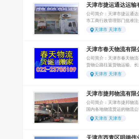
员工的整体素质。以增进效
盘、木箱、纸箱订做，气泡
不仅是合作更是共赢与发展
天津市捷运通达运输
进的基础上，建立长期、稳
前天津市陆安达通物流有限公
量为重点，调动一切积极因
装。 长运运输：整车运输
力创造未来的宏伟大业，成为
系，您只需一个电话，剩下
辆，员工530多人，为国内
公司简介：天津市捷运通达
取，把本公司建成一个高素
输、大吨位货物业务。 市
司以开拓的思路、超前的意
们相识，就是您拥有一切放
万固定客户和20多万的零
市工商行政管理部门批准注
优质服务的先进集体。
市内蓝牌货车、4.2米、5.2
用实践中探索出来的管理制
务；陆安达通物流已经成为
营天津至国内各地的长短途
可市内短驳。 服务流程： 1、运输主管从客户处接
天津市 天津市
业提供优质高效的服务。当
搬家、搬厂以及物流园区、
储配送及搬家业务，公司车
受（传真）运输发送计划，签订
以真诚的服务来回赠您对我
持为一体的现代化物流企业集团 未来天
的优势和物流公司现代化的
输调度从客户处接出库提货单证。 3、
信为本、高效、优质、安全
达通物流有限公司以“致力
制度，现已成为一家组织健
天津市春天物流有限
登记： 1、运输调度在登
我们将本着“至诚至信、精
货”作为企业发展的愿景。
善是一家正规的物流货运公
收货客户标定提货号码。 2、司机（指定人员及车
公司简介：天津市春天物流
客户为中心，以诚信为准则
着“诚信为本，服务至上”
辆）到运输调度中心拿派车
货物公路往返货物运输、长
户携手共进，合作双赢，共
服务。 本公司备有大中小型半封闭厢式货车，敞
确认签收。调用安排： 1、填写运输计划。 2、填
李托运、商品车运输（轿车
念：诚信 科学 安全 便捷发展理念：求实 创新 互
天津市 天津市
篷车，重型半挂车，冷藏车
写运输在途，送到情况，追踪反馈表
和超限大件货物专业运输服
多部。能满足您任何需要的运输方式
单。 提货发运： 1、按时到达客户提货仓库。 2、
企业. 天津市春天物流有限公司是经天津市联运
还备有4.2-6.2米车多部
检查车辆情况。 3、凭车号办理提货手续。 4、提
办、天津市工商局、天津市
天津市捷邦物流有限
津至国内各地整车零担及大
货。 5、办好出库手续。 6、电话通知收货客户预
经营的大型物流公司 。公
由平安保险公司承保。以“
公司简介：天津市捷邦物流
达时间。 本公司全体员工
北京为配货中心，货物托运
宗旨采用先进的信息管理体
国内各地物流货运的物流公
务，视客户利益为至上利益
本公司到国内专线运输线路
代物流发展方向的互联网及
地往返货物运输，整车、零
惠互利、信誉至上”的宗旨
天津市 天津市
京、无锡、苏州、连云港、
一位客户服务. 取货：本公司接至客户委托后一小
储服务。公司备有各种大、
务。
州、南通、杭州、宁波、义
时内安排相关人员，上门取货。 发货：
拨，可承接到国内各地整车
山东线 ：济南、青岛、威
均按照不同的运输方式当天上
实际操作经验、完善的监督
天津市西青区明德伟