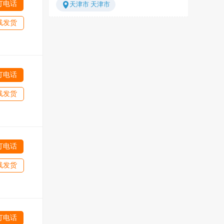
打电话
天津市 天津市
展会物流、长途搬家、轿车、行李托运
理先进模式及管理经验，以增加物流运
等服务。 当您选择了我们，我们将以真
作的可靠性，为客户提供全天候货物跟
线发货
诚的服务来回赠您对我们的选择，始终
踪管理、上门提货、送货到户等服务。
坚持诚信为本、高效、优质、安全的流
良好的商业信誉赢得了众多新老客户的
程化管理和服务。我们将本着“至诚至
一致好评。安全、快捷、优质的服务是
信、精益求精”的经营理念，以诚信为准
本公司全体员工对客户的承诺。 本公司
则，以满意为宗旨，与客户携手共进，
全体员工致力于打造公司为讲诚信、服
合作双赢，共创美好的明天！ 本公司全
务好、价格合理的货运专线公司。诚实
打电话
体员工深知广大新老客户的理解与重
守信是公司的灵魂！安全快捷是公司的
托，我们愿与您共同努力创造未来的宏
命脉！贴心服务是公司的文化！您的满
线发货
伟大业，成为您的真诚朋友！拥有一支
意是公司的追求！
经验丰富的高素质经理人的管理队伍，
他们在业务运营、市场营销、资讯收
集、公共关系、人事管理等各种有影响
的岗位上具有娴熟的技术和丰富的经
验。 聘请了一批物流、快运、仓储、计
打电话
算机技术等各种领域具有丰富实践经验
的技术员和业务骨干，确保业务联系的
线发货
顺利开展和服务达标，为客户提供全
面、规范的物流服务。
打电话