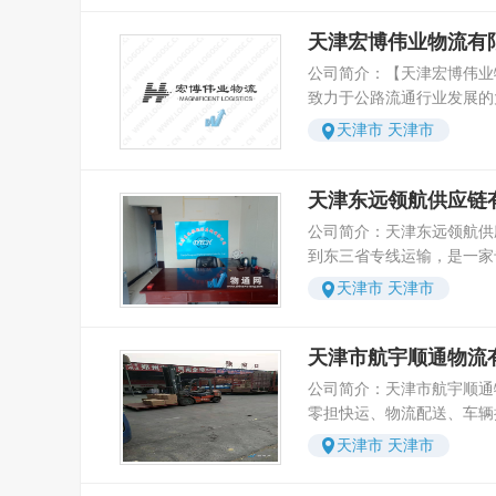
送、农业物流、行业综合物
物流公司，零担拼车，直达
际海运、空运，港口清关，
站送货，也可自提，业务咨询电话
天津宏博伟业物流有
流相关产业； 目前天津市陆安达通物流有限公司
宋姐。 天津到广东全境：
公司简介：【天津宏博伟业
已在国内各大中城市设立分
头、佛山、珠海、江门、湛
致力于公路流通行业发展的
依托，辐射国内各地的整车
莞、中山、肇庆、梅州、汕
年公路运输的专业成功经验。
市配送业务，真正实现货通
天津市 天津市
江、潮州、云浮、清远市以
26899372，15822576
在天津市第 一 个成功实
津到陕西全境：西安、铜川
全境。多年来，经过公司全
在天津大地上的无盲点配送
延安、汉中、榆林、安康、
大新老客户及业内同仁的依
了物流配送方面的保证 20
天津东远领航供应链
区。 天津到四川全境：成
起辐射国内各地的物流网络
全面推行ISO9000质量管理
公司简介：天津东远领航供
花、泸州、绵阳、德阳、广
套科学完整的物流管理体系
公司第四版质量管理体系开
到东三省专线运输，是一家
充、宜宾、内江、广安、达
高效的信息管理手段，先进
ISO9004：2000的第四
物运输、整车零担往返运输
阳、阿坝、甘孜、乐山市以
天津市 天津市
质的员工队伍，优质的服务
化管理、人力资源管理、全
的物流公司。本公司自创办
线运输、整车运输、长途搬
效、安全、快捷之实惠! 
管理的基础上，结合公司的
上、服务至上”的宗旨，多
货、送货。 天津凯丽顺物流有限公司服务范围：
满意，我们与您携手并进，
的适合公司的新管理体系。 在信息化建设方面
的信任和支持。本公司实行
天津市航宇顺通物流
货物运输：长期物流合同、
理念：以人为本，以客为尊
运输管理及跟踪查询系统（
专人压车、专人负责的一条
货运运输，车源充足，随叫
公司简介：天津市航宇顺通
使客户的商品创造高的经济
统（WMS）、办公自动化
快、风险低、安全高、整车
担、整车、散货、行李的托
零担快运、物流配送、车辆
量求生存；由管理要效益；
物流GPS车辆监控系统、
经营：国内各地公路运输、
厂房搬迁、设备迁移、家具
公司。公司自备车队及专业
做物流。 企业信念：有团结才有力量、有信誉才
电子监控系统、人力资源管
天津市 天津市
装、起重装卸，小轿车长途
司。 调车配载：杭州调车
提供专业化、大规模、全方
有生存、有竞争才有机遇、
统、电话内网系统等一一建
今后的工作中我们将更加注
输、物流配载、您报价我找
全体员工深知广大新老客户
司全体员工愿与社会各界朋
通物流的信息化、自动化服务