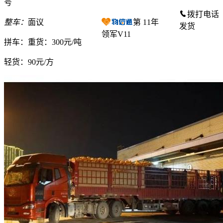
号
拨打电话
整车：
面议
第
11
年
发货
领军V11
拼车：
重货：300元/吨
轻货：
90元/方