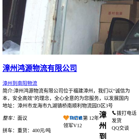
漳州鸿源物流有限公司
漳州到南阳物流
简介:漳州鸿源物流有限公司位于福建漳州，我们以“诚信为
本，安全高效”的理念，全心全意的为您服务，以发展国内
地址：漳州市龙海市九湖镇桥南顺利物流园D区3号
拨打电话
漳
整车：
面议
第
12
年
发货
州
领军V12
QQ交谈
拼车：
重货：400元/吨
到