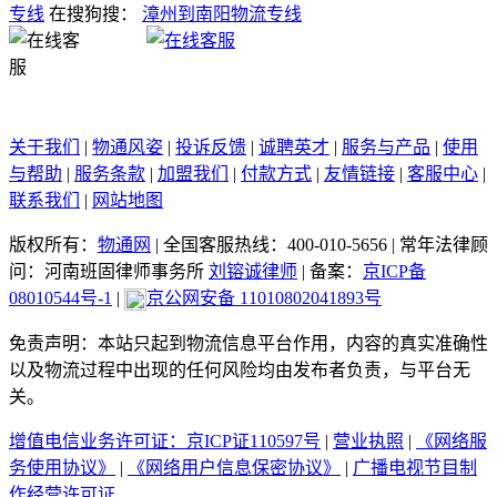
专线
在搜狗搜：
漳州到南阳物流专线
关于我们
|
物通风姿
|
投诉反馈
|
诚聘英才
|
服务与产品
|
使用
与帮助
|
服务条款
|
加盟我们
|
付款方式
|
友情链接
|
客服中心
|
联系我们
|
网站地图
版权所有：
物通网
|
全国客服热线：400-010-5656
|
常年法律顾
问：河南班固律师事务所
刘镕诚律师
|
备案：
京ICP备
08010544号-1
|
京公网安备 11010802041893号
免责声明：本站只起到物流信息平台作用，内容的真实准确性
以及物流过程中出现的任何风险均由发布者负责，与平台无
关。
增值电信业务许可证：京ICP证110597号
|
营业执照
|
《网络服
务使用协议》
|
《网络用户信息保密协议》
|
广播电视节目制
作经营许可证