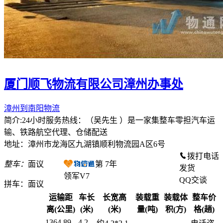
厦门顺飞物流有限公司漳州办事处
漳州到南阳物流
简介:24小时服务热线：（吴先生 ）是一家集整车零担汽车运
输、铁路航空代理、仓储配送
地址：漳州市龙海区九湖镇顺利物流园A区6号
拨打电话
整车：
面议
第
7
年
发货
领军V7
QQ交谈
拼车：
面议
运输距
车长
长宽高
装载重
装载体
整车价
离(公里)
(米)
(米)
量(吨)
积(方)
格(趟)
1364.89
4.2