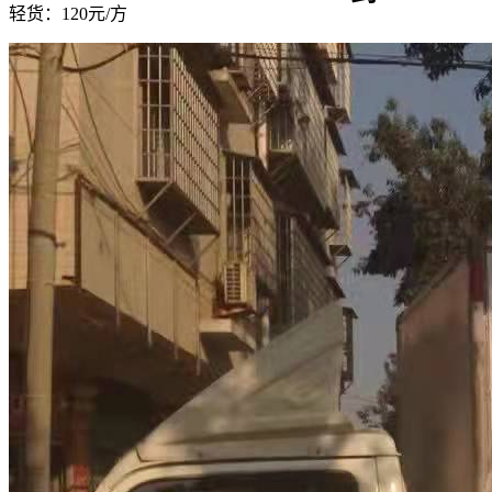
轻货：
120元/方