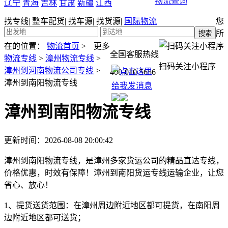
物流查询
辽宁
青海
吉林
甘肃
新疆
江西
找专线
|
整车配货
|
找车源
|
找货源
|
国际物流
您
所
在的位置：
物流首页
>
更多
全国客服热线
物流专线
>
漳州物流专线
>
扫码关注小程序
漳州到河南物流公司专线
>
400-010-5656
漳州到南阳物流专线
漳州到南阳物流专线
更新时间：2026-08-08 20:00:42
漳州到南阳物流专线，是漳州多家货运公司的精品直达专线，
价格优惠，时效有保障！漳州到南阳货运专线运输企业，让您
省心、放心！
1、提货送货范围：
在漳州周边附近地区都可提货，在南阳周
边附近地区都可送货；