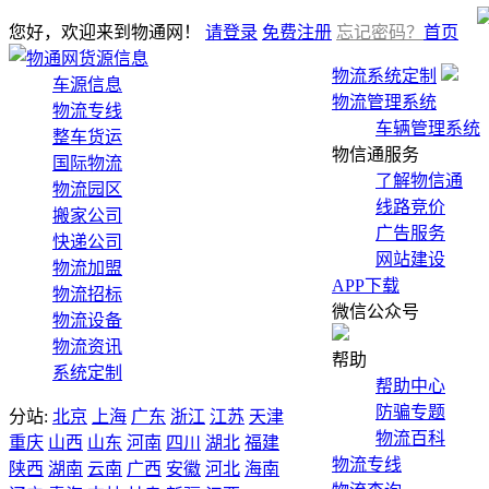
您好，欢迎来到物通网！
请登录
免费注册
忘记密码？
首页
货源信息
物流系统定制
车源信息
物流管理系统
物流专线
车辆管理系统
整车货运
物信通服务
国际物流
了解物信通
物流园区
线路竞价
搬家公司
广告服务
快递公司
网站建设
物流加盟
APP下载
物流招标
微信公众号
物流设备
物流资讯
帮助
系统定制
帮助中心
防骗专题
分站:
北京
上海
广东
浙江
江苏
天津
物流百科
重庆
山西
山东
河南
四川
湖北
福建
物流专线
陕西
湖南
云南
广西
安徽
河北
海南