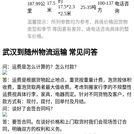
约
17.5
100-137
187.99公
电话咨
17.5*2.3
25-35吨
米
方
里
询
*2.5米
温馨提示：所列参数均为参考，具体价格因货物
类型和季节 等因素有差异，请电话咨询具体的整
车价格。
武汉到随州物流运输 常见问答
问：运费是怎么计算的？怎么付款？
答：运费是根据货物起止地点，重货按重量计费，泡货按体积
收费，重泡货取两者最大值收费。考虑到搬家行李的不规整性
运费视具体行李，家具，电器而定。针对不同货物及客户，付
款方式有：现付，提付，回单付及月结。
问：谈好了会签合同吗？
答：要签合同。在谈好价格和上门取货时我们会现场签订合
同，明确双方的权利和义务。