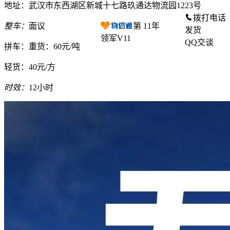
地址：武汉市东西湖区新城十七路玖通达物流园1223号
拨打电话
整车：
面议
第
11
年
发货
领军V11
QQ交谈
拼车：
重货：60元/吨
轻货：
40元/方
时效：
12小时