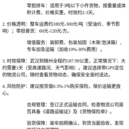
零担拼车：适用于3吨以下小件货物，按重量或体
积计费，价格实惠，时效约2-3天。
2. 价格透明：
整车运费约180元-300元/吨（受油价、季节影
响）；零担普货：60元-120元/方。
增值服务：装卸费、包装加固（木架/泡沫箱）、
专车加急运输（加收10%-30%费用）。
3. 时效保障：
武汉到随州全程约187.99公里，正常情况下：大
约需要1天（受高速路况、天气影响）。建议选择带GPS定位
的物流公司，随时查看货物动态，确保安全准时送达。
4. 风险防护：
建议按货值0.3%-1%购买保险，保价运输更放
心。
合规管理：签订正式运输合同，检查物流公司是
否具备《道路运输证》及《货物保险单》。
验货保障：装车拍照确认，到货当面验收，发现