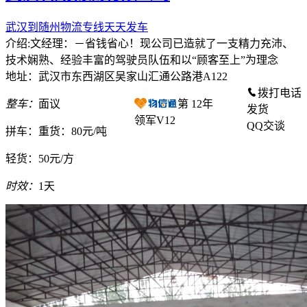
武汉到随州物流专线天天发车
介绍:文经理：－省钱省心！现公司已造就了一支精力充沛、
技术娴熟、经验丰富的驾驶员队伍和以“顾客至上”为理念
地址：武汉市东西湖区吴家山汇通公路港A122
拨打电话
整车：
面议
第
12
年
发货
领军V12
QQ交谈
拼车：
重货：80元/吨
轻货：
50元/方
时效：
1天