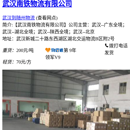
武汉南铁物流有限公司
武汉到随州物流
(查看网点)
简介:【武汉南铁物流有限公司】公司主营：武汉--广东全境；
武汉--湖北全境；武汉--陕西全境；武汉--北京
地址：武汉新城二十路东西湖区湖北交运物流B区附2号
拨打电话
重货：
200元/吨
第
9
年
发货
领军V9
轻货：
70元/方