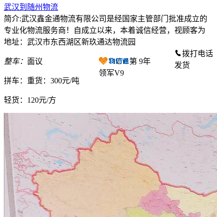
武汉到随州物流
简介:武汉鑫金通物流有限公司是经国家主管部门批准成立的
专业化物流服务商！自成立以来，本着诚信经营，视顾客为
地址：武汉市东西湖区新玖通达物流园
拨打电话
整车：
面议
第
9
年
发货
领军V9
拼车：
重货：300元/吨
轻货：
120元/方