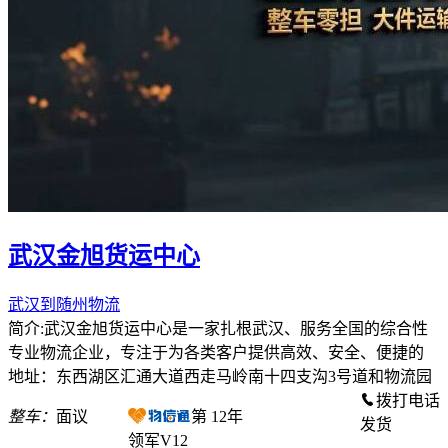
武汉金旭货运中心
武汉到随州物流
简介:武汉金旭货运中心是一家扎根武汉、服务全国的综合性
专业物流企业，专注于为各类客户提供高效、安全、便捷的
地址：东西湖区汇通大道西走马岭南十四支沟3号道和物流园
拨打电话
整车：
面议
第
12
年
发货
领军V12