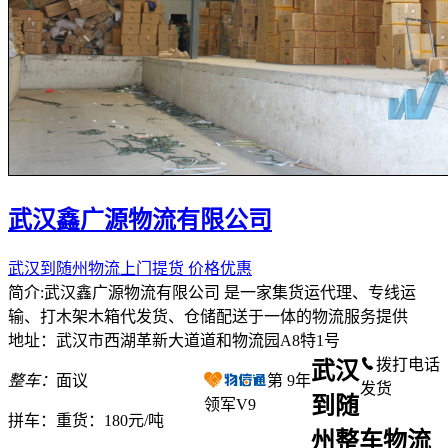
武汉鑫广源物流有限公司
武汉到随州物流上门提货 价格优惠
简介:武汉鑫广源物流有限公司 是一家集货运代理、专线运
输、打木架木箱代发货、仓储配送于一体的物流服务提供
地址：武汉市西湖革新大道道和物流园A8特1号
拨打电话
武汉
整车：
面议
第
9
年
发货
到随
领军V9
拼车：
重货：180元/吨
州整车物流