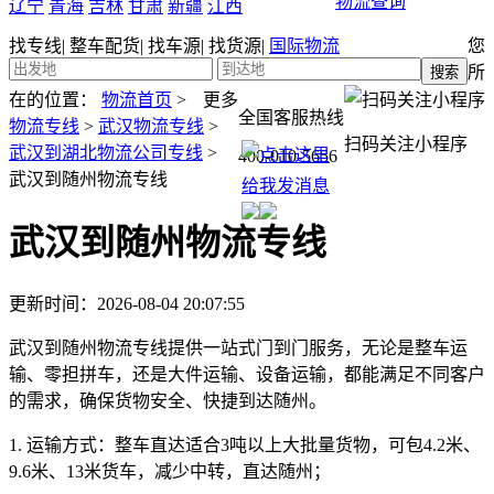
物流查询
辽宁
青海
吉林
甘肃
新疆
江西
找专线
|
整车配货
|
找车源
|
找货源
|
国际物流
您
所
在的位置：
物流首页
>
更多
全国客服热线
物流专线
>
武汉物流专线
>
扫码关注小程序
武汉到湖北物流公司专线
>
400-010-5656
武汉到随州物流专线
武汉到随州物流专线
更新时间：2026-08-04 20:07:55
武汉到随州物流专线提供一站式门到门服务，无论是整车运
输、零担拼车，还是大件运输、设备运输，都能满足不同客户
的需求，确保货物安全、快捷到达随州。
1. 运输方式：
整车直达适合3吨以上大批量货物，可包4.2米、
9.6米、13米货车，减少中转，直达随州；