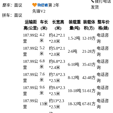
拨打电话
整车：
面议
第
2
年
发货
先锋V2
拼车：
面议
运输距
车长
长宽高
装载重
装载体
整车价
离(公里)
(米)
(米)
量(吨)
积(方)
格(趟)
4.2
187.99公
约4.2*2.1
电话咨
1.5-2吨
12-19方
米
里
*2.0米
询
5.2
187.99公
约5.0*2.1
电话咨
2-6吨
21-28方
米
里
*2.0米
询
6.8
187.99公
约6.8*2.3
电话咨
6-10吨
35-43方
米
里
*2.4米
询
7.6
187.99公
约7.6*2.3
电话咨
8-12吨
42-48方
米
里
*2.5米
询
9.6
187.99公
约9.6*2.3
电话咨
10-18吨
51-61方
米
里
*2.5米
询
187.99公
约13*2.3
电话咨
13米
18-32吨
67-81方
里
*2.5米
询