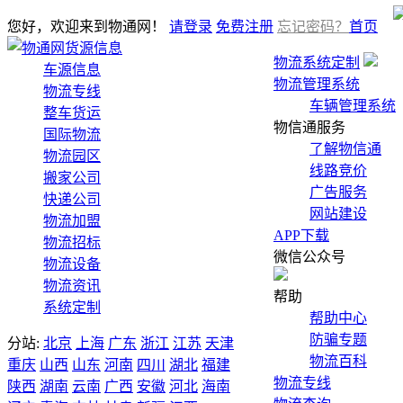
您好，欢迎来到物通网！
请登录
免费注册
忘记密码？
首页
货源信息
物流系统定制
车源信息
物流管理系统
物流专线
车辆管理系统
整车货运
物信通服务
国际物流
了解物信通
物流园区
线路竞价
搬家公司
广告服务
快递公司
网站建设
物流加盟
APP下载
物流招标
微信公众号
物流设备
物流资讯
帮助
系统定制
帮助中心
防骗专题
分站:
北京
上海
广东
浙江
江苏
天津
物流百科
重庆
山西
山东
河南
四川
湖北
福建
物流专线
陕西
湖南
云南
广西
安徽
河北
海南