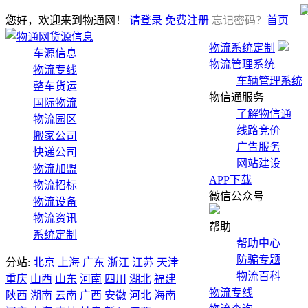
您好，欢迎来到物通网！
请登录
免费注册
忘记密码？
首页
货源信息
物流系统定制
车源信息
物流管理系统
物流专线
车辆管理系统
整车货运
物信通服务
国际物流
了解物信通
物流园区
线路竞价
搬家公司
广告服务
快递公司
网站建设
物流加盟
APP下载
物流招标
微信公众号
物流设备
物流资讯
帮助
系统定制
帮助中心
防骗专题
分站:
北京
上海
广东
浙江
江苏
天津
物流百科
重庆
山西
山东
河南
四川
湖北
福建
物流专线
陕西
湖南
云南
广西
安徽
河北
海南