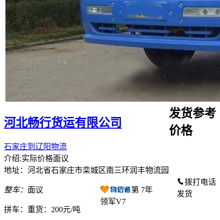
发货参考
河北畅行货运有限公司
价格
石家庄到辽阳物流
介绍:实际价格面议
地址：河北省石家庄市栾城区南三环润丰物流园
拨打电话
整车：
面议
第
7
年
发货
领军V7
拼车：
重货：200元/吨