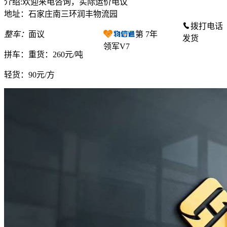
介绍:欢迎来电咨询，实际运价电议
地址：石家庄南三环润丰物流园
拨打电话
整车：
面议
第
7
年
发货
领军V7
拼车：
重货：260元/吨
轻货：
90元/方