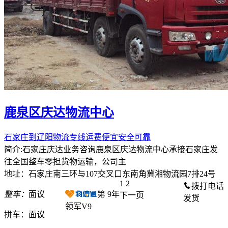
鹿泉区庆达物流中心
石家庄到辽阳物流专线运费便宜安全可靠
简介:石家庄庆达业务咨询鹿泉区庆达物流中心承接石家庄发
往全国整车零担货物运输，公司主
地址：石家庄南三环与107交叉口东南角冀湘物流园7排24号
1
2
拨打电话
整车：
面议
第
9
年
下一页
发货
领军V9
拼车：
面议