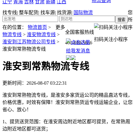
物流查询
辽宁
青海
吉林
甘肃
新疆
江西
找专线
|
整车配货
|
找车源
|
找货源
|
国际物流
您
所
在的位置：
物流首页
>
更多
全国客服热线
物流专线
>
淮安物流专线
>
扫码关注小程序
淮安到江苏物流公司专线
>
400-010-5656
淮安到常熟物流专线
淮安到常熟物流专线
更新时间：2026-08-07 03:22:31
淮安到常熟物流专线，是淮安多家货运公司的精品直达专线，
价格优惠，时效有保障！淮安到常熟货运专线运输企业，让您
省心、放心！
1、提货送货范围：
在淮安周边附近地区都可提货，在常熟周
边附近地区都可送货；