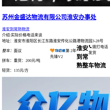
苏州金盛达物流有限公司淮安办事处
淮安到常熟物流
介绍:实际价格电话来谈
地址：淮安市淮阳区长江东路淮安传化公路港物流园3-28号
拨打电话
淮安
整车：
面议
第
2
年
发货
到常
先锋V2
拼车：
重货：200元/吨
熟整车物流
轻货：
135元/方