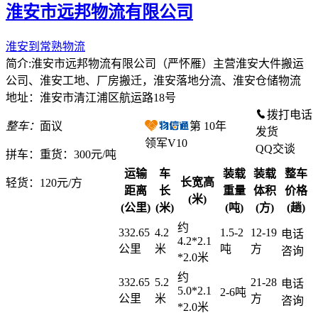
淮安市远邦物流有限公司
淮安到常熟物流
简介:淮安市远邦物流有限公司（严怀雁）主营淮安大件搬运
公司、淮安工地、厂房搬迁，淮安落地分流、淮安仓储物流
地址：淮安市清江浦区航运路18号
拨打电话
整车：
面议
第
10
年
发货
领军V10
QQ交谈
拼车：
重货：300元/吨
运输
车
装载
装载
整车
长宽高
轻货：
120元/方
距离
长
重量
体积
价格
(米)
(公里)
(米)
(吨)
(方)
(趟)
约
332.65
4.2
1.5-2
12-19
电话
4.2*2.1
公里
米
吨
方
咨询
*2.0米
约
332.65
5.2
21-28
电话
5.0*2.1
2-6吨
公里
米
方
咨询
*2.0米