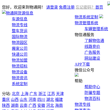
您好，欢迎来到物通网！
请登录
免费注册
忘记密码？
首页
货源信息
物流系统定制
车源信息
物流管理系统
物流专线
车辆管理系统
整车货运
物信通服务
国际物流
了解物信通
物流园区
线路竞价
搬家公司
广告服务
快递公司
网站建设
物流加盟
APP下载
物流招标
微信公众号
物流设备
物流资讯
帮助
系统定制
帮助中心
防骗专题
分站:
北京
上海
广东
浙江
江苏
天津
物流百科
重庆
山西
山东
河南
四川
湖北
福建
物流专线
陕西
湖南
云南
广西
安徽
河北
海南