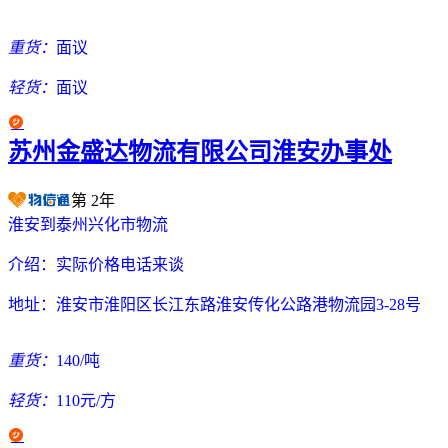
重货：
面议
轻货：
面议
苏州金盛达物流有限公司淮安办事处
第
2
年
淮安到泰州兴化市物流
介绍：
实际价格电话来谈
地址：
淮安市淮阳区长江东路淮安传化公路港物流园3-28号
重货：
140/吨
轻货：
110元/方