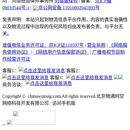
问：河南班固律师事务所
刘镕诚律师
|
备案：
京ICP备
08010544号-1
|
京公网安备 11010802041893号
免责声明：本站只起到物流信息平台作用，内容的真实准确性
以及物流过程中出现的任何风险均由发布者负责，与平台无
关。
增值电信业务许可证：京ICP证110597号
|
营业执照
|
《网络服
务使用协议》
|
《网络用户信息保密协议》
|
广播电视节目制
作经营许可证
客服1：
客服2：
客服3：
商务洽谈：
Copyright ©
chinawutong.com All rights reserved.北京物通时空
网络科技开发有限公司
访问
手机版