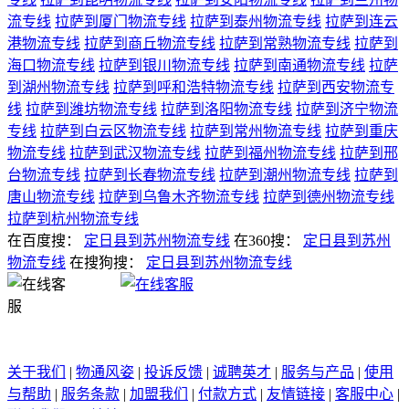
流专线
拉萨到厦门物流专线
拉萨到泰州物流专线
拉萨到连云
港物流专线
拉萨到商丘物流专线
拉萨到常熟物流专线
拉萨到
海口物流专线
拉萨到银川物流专线
拉萨到南通物流专线
拉萨
到湖州物流专线
拉萨到呼和浩特物流专线
拉萨到西安物流专
线
拉萨到潍坊物流专线
拉萨到洛阳物流专线
拉萨到济宁物流
专线
拉萨到白云区物流专线
拉萨到常州物流专线
拉萨到重庆
物流专线
拉萨到武汉物流专线
拉萨到福州物流专线
拉萨到邢
台物流专线
拉萨到长春物流专线
拉萨到潮州物流专线
拉萨到
唐山物流专线
拉萨到乌鲁木齐物流专线
拉萨到德州物流专线
拉萨到杭州物流专线
在百度搜：
定日县到苏州物流专线
在360搜：
定日县到苏州
物流专线
在搜狗搜：
定日县到苏州物流专线
关于我们
|
物通风姿
|
投诉反馈
|
诚聘英才
|
服务与产品
|
使用
与帮助
|
服务条款
|
加盟我们
|
付款方式
|
友情链接
|
客服中心
|