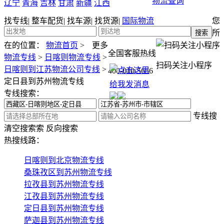
物流查询
辽宁
青海
吉林
甘肃
新疆
江西
找专线
|
整车配货
|
找车源
|
找货源
|
国际物流
您
所
在的位置：
物流首页
>
更多
全国客服热线
物流专线
>
日喀则物流专线
>
扫码关注小程序
日喀则到江苏物流公司专线
>
400-010-5656
定日县到苏州物流专线
专线搜索：
专线搜
清空搜索
索
反向搜索
热搜线路：
日喀则到北京物流专线
桑珠孜区到苏州物流专线
拉孜县到苏州物流专线
江孜县到苏州物流专线
定日县到苏州物流专线
萨迦县到苏州物流专线