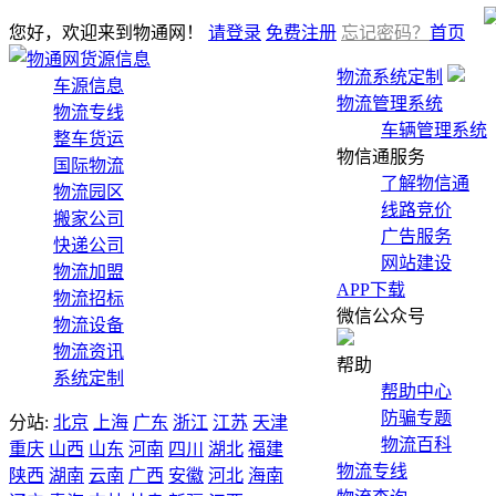
您好，欢迎来到物通网！
请登录
免费注册
忘记密码？
首页
货源信息
物流系统定制
车源信息
物流管理系统
物流专线
车辆管理系统
整车货运
物信通服务
国际物流
了解物信通
物流园区
线路竞价
搬家公司
广告服务
快递公司
网站建设
物流加盟
APP下载
物流招标
微信公众号
物流设备
物流资讯
帮助
系统定制
帮助中心
防骗专题
分站:
北京
上海
广东
浙江
江苏
天津
物流百科
重庆
山西
山东
河南
四川
湖北
福建
物流专线
陕西
湖南
云南
广西
安徽
河北
海南