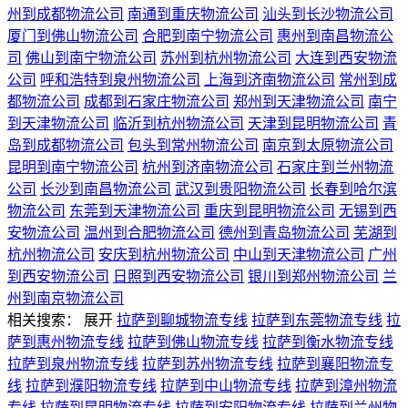
州到成都物流公司
南通到重庆物流公司
汕头到长沙物流公司
厦门到佛山物流公司
合肥到南宁物流公司
惠州到南昌物流公
司
佛山到南宁物流公司
苏州到杭州物流公司
大连到西安物流
公司
呼和浩特到泉州物流公司
上海到济南物流公司
常州到成
都物流公司
成都到石家庄物流公司
郑州到天津物流公司
南宁
到天津物流公司
临沂到杭州物流公司
天津到昆明物流公司
青
岛到成都物流公司
包头到常州物流公司
南京到太原物流公司
昆明到南宁物流公司
杭州到济南物流公司
石家庄到兰州物流
公司
长沙到南昌物流公司
武汉到贵阳物流公司
长春到哈尔滨
物流公司
东莞到天津物流公司
重庆到昆明物流公司
无锡到西
安物流公司
温州到合肥物流公司
德州到青岛物流公司
芜湖到
杭州物流公司
安庆到杭州物流公司
中山到天津物流公司
广州
到西安物流公司
日照到西安物流公司
银川到郑州物流公司
兰
州到南京物流公司
相关搜索：
展开
拉萨到聊城物流专线
拉萨到东莞物流专线
拉
萨到惠州物流专线
拉萨到佛山物流专线
拉萨到衡水物流专线
拉萨到泉州物流专线
拉萨到苏州物流专线
拉萨到襄阳物流专
线
拉萨到濮阳物流专线
拉萨到中山物流专线
拉萨到漳州物流
专线
拉萨到昆明物流专线
拉萨到安阳物流专线
拉萨到兰州物