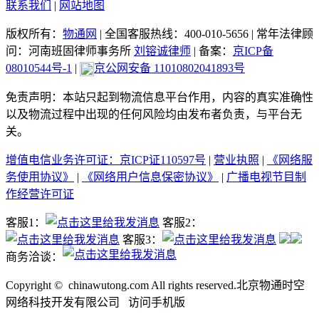
联系我们
|
网站地图
版权所有：
物通网
|
全国客服热线：400-010-5656
|
常年法律顾
问：河南班固律师事务所
刘镕诚律师
|
备案：
京ICP备
08010544号-1
|
京公网安备 11010802041893号
免责声明：本站只起到物流信息平台作用，内容的真实准确性
以及物流过程中出现的任何风险均由发布者负责，与平台无
关。
增值电信业务许可证：京ICP证110597号
|
营业执照
|
《网络服
务使用协议》
|
《网络用户信息保密协议》
|
广播电视节目制
作经营许可证
客服1：
客服2：
客服3：
商务洽谈：
Copyright ©
chinawutong.com All rights reserved.北京物通时空
网络科技开发有限公司
访问
手机版