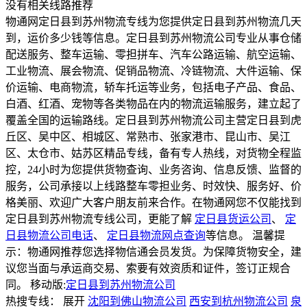
没有相关线路推荐
物通网定日县到苏州物流专线为您提供定日县到苏州物流几天
到，运价多少钱等信息。定日县到苏州物流公司专业从事仓储
配送服务、整车运输、零担拼车、汽车公路运输、航空运输、
工业物流、展会物流、促销品物流、冷链物流、大件运输、保
价运输、电商物流，轿车托运等业务，包括电子产品、食品、
白酒、红酒、宠物等各类物品在内的物流运输服务，建立起了
覆盖全国的运输路线。定日县到苏州物流公司主营定日县到虎
丘区、吴中区、相城区、常熟市、张家港市、昆山市、吴江
区、太仓市、姑苏区精品专线，备有专人热线，对货物全程监
控，24小时为您提供货物查询、业务咨询、信息反馈、监督的
服务，公司承接以上线路整车零担业务、时效快、服务好、价
格美丽、欢迎广大客户朋友前来合作。在物通网您不仅能找到
定日县到苏州物流专线公司，更能了解
定日县货运公司
、
定
日县物流公司电话
、
定日县物流网点查询
等信息。 温馨提
示：物通网推荐您选择物信通会员发货。为保障货物安全，建
议您当面与承运商交易、索要有效资质和证件，签订正规合
同。
移动版:
定日县到苏州物流公司
热搜专线：
展开
沈阳到佛山物流公司
西安到杭州物流公司
泉