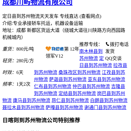
成都川屿物流有限公司
定日县到苏州物流天天发车 专线直达
(查看网点)
介绍:专业承接轿车托运，机器设备运输
地址：成都 新都区货运大道（绕城大道往川陕路方向西园路
机械城内）
推荐专线：
拨打电话
重货：
800元/吨
第
12
年
南木林县到
发货
领军V12
苏州物流
定
QQ交谈
轻货：
280元/方
日县到苏州物流
拉孜县
时效：
6天
到苏州物流
桑珠孜区到苏州物流
江孜县到苏
州物流
萨迦县到苏州物流
亚东县到苏州物流
频率：
1天2次
仁布县到苏州物流
仲巴县到苏州物流
吉隆县
到苏州物流
定结县到苏州物流
岗巴县到苏州
物流
康马县到苏州物流
昂仁县到苏州物流
白朗县到苏州物流
聂拉木县到苏州物流
萨嘎县到苏州物流
谢通门县到苏州物流
日喀则到苏州物流公司特别推荐