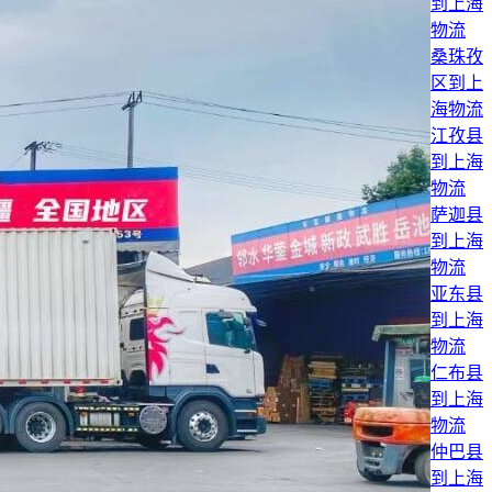
到上海
物流
桑珠孜
区到上
海物流
江孜县
到上海
物流
萨迦县
到上海
物流
亚东县
到上海
物流
仁布县
到上海
物流
仲巴县
到上海