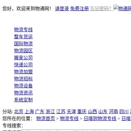
您好，欢迎来到物通网！
请登录
免费注册
忘记密码？
物流专线
整车货运
国际物流
物流园区
搬家公司
快递公司
物流加盟
物流招标
物流设备
物流资讯
系统定制
分站:
北京
上海
广东
浙江
江苏
天津
重庆
山西
山东
河南
四川
您所在的位置：
物流首页
>
物流专线
>
日喀则物流专线
>
日喀
专线搜索：