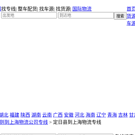
找专线
|
整车配货
|
找车源
|
找货源
|
国际物流
首
货
车
湖北
福建
陕西
湖南
云南
广西
安徽
河北
海南
辽宁
青海
吉林
甘
则到上海物流公司专线
>
定日县到上海物流专线