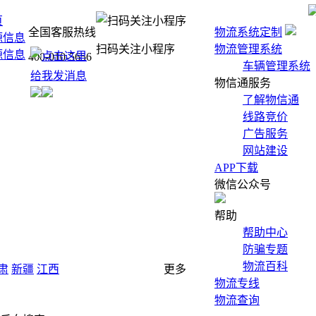
页
全国客服热线
物流系统定制
源信息
扫码关注小程序
物流管理系统
源信息
400-010-5656
车辆管理系统
物信通服务
了解物信通
线路竞价
广告服务
网站建设
APP下载
微信公众号
帮助
帮助中心
防骗专题
物流百科
肃
新疆
江西
更多
物流专线
物流查询