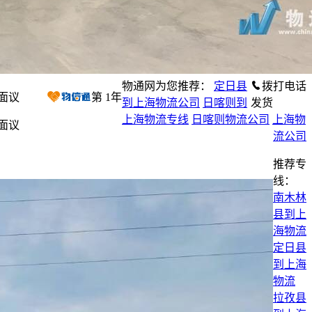
物通网为您推荐：
定日县
拨打电话
面议
第
1
年
到上海物流公司
日喀则到
发货
上海物流专线
日喀则物流公司
上海物
面议
流公司
推荐专
线：
南木林
县到上
海物流
定日县
到上海
物流
拉孜县