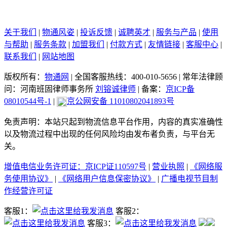
关于我们
|
物通风姿
|
投诉反馈
|
诚聘英才
|
服务与产品
|
使用
与帮助
|
服务条款
|
加盟我们
|
付款方式
|
友情链接
|
客服中心
|
联系我们
|
网站地图
版权所有：
物通网
|
全国客服热线：400-010-5656
|
常年法律顾
问：河南班固律师事务所
刘镕诚律师
|
备案：
京ICP备
08010544号-1
|
京公网安备 11010802041893号
免责声明：本站只起到物流信息平台作用，内容的真实准确性
以及物流过程中出现的任何风险均由发布者负责，与平台无
关。
增值电信业务许可证：京ICP证110597号
|
营业执照
|
《网络服
务使用协议》
|
《网络用户信息保密协议》
|
广播电视节目制
作经营许可证
客服1：
客服2：
客服3：