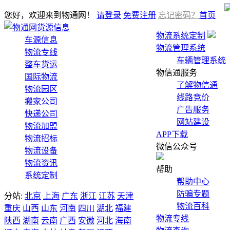
您好，欢迎来到物通网！
请登录
免费注册
忘记密码？
首页
货源信息
物流系统定制
车源信息
物流管理系统
物流专线
车辆管理系统
整车货运
物信通服务
国际物流
了解物信通
物流园区
线路竞价
搬家公司
广告服务
快递公司
网站建设
物流加盟
APP下载
物流招标
微信公众号
物流设备
物流资讯
帮助
系统定制
帮助中心
防骗专题
分站:
北京
上海
广东
浙江
江苏
天津
物流百科
重庆
山西
山东
河南
四川
湖北
福建
物流专线
陕西
湖南
云南
广西
安徽
河北
海南