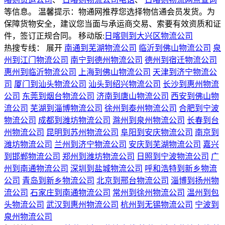
等信息。 温馨提示：物通网推荐您选择物信通会员发货。为
保障货物安全，建议您当面与承运商交易、索要有效资质和证
件，签订正规合同。
移动版:
日喀则到大兴区物流公司
热搜专线：
展开
南通到芜湖物流公司
临沂到佛山物流公司
泉
州到江门物流公司
南宁到德州物流公司
德州到宿迁物流公司
惠州到临沂物流公司
上海到佛山物流公司
天津到济宁物流公
司
厦门到汕头物流公司
汕头到绍兴物流公司
长沙到惠州物流
公司
东莞到烟台物流公司
济南到唐山物流公司
西安到佛山物
流公司
芜湖到淄博物流公司
徐州到泰州物流公司
合肥到宁波
物流公司
成都到潍坊物流公司
滁州到泉州物流公司
长春到台
州物流公司
昆明到苏州物流公司
阜阳到安庆物流公司
南京到
潍坊物流公司
兰州到济宁物流公司
安庆到芜湖物流公司
嘉兴
到邯郸物流公司
郑州到潍坊物流公司
日照到宁波物流公司
广
州到南通物流公司
深圳到盐城物流公司
呼和浩特到新乡物流
公司
青岛到新乡物流公司
北京到邢台物流公司
淄博到扬州物
流公司
石家庄到南通物流公司
常州到徐州物流公司
温州到包
头物流公司
武汉到惠州物流公司
杭州到无锡物流公司
宁波到
泉州物流公司