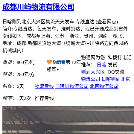
成都川屿物流有限公司
日喀则到北京大兴区物流天天发车 专线直达
(查看网点)
简介:专线直达，每天发车，准时到达，现已开通成都到省外
专线如下，成都至上海，江苏，浙江，贵州，湖南，湖北，
地址：成都 新都区货运大道（绕城大道往川陕路方向西园路
机械城内）
物通网为您
拨打电话
重货：
800元/吨
第
12
年
推荐：
日喀
发货
领军V12
则到大兴区
QQ交谈
轻货：
280元/方
物流公司
日喀则到北京
时效：
6天
物流专线
日喀则物流公司
北京物流公司
频率：
1天2次
推荐专线：