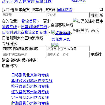
物流查询
辽宁
青海
吉林
甘肃
新疆
江西
找专线
|
整车配货
|
找车源
|
找货源
|
国际物流
您
所
在的位置：
物流首页
>
更多
全国客服热线
物流专线
>
日喀则物流专线
>
扫码关注小程序
日喀则到北京物流公司专线
>
400-010-5656
日喀则到大兴区物流专线
专线搜索：
专线搜
清空搜索
索
反向搜索
热搜线路：
日喀则到北京物流专线
桑珠孜区到苏州物流专线
拉孜县到苏州物流专线
江孜县到苏州物流专线
定日县到苏州物流专线
萨迦县到苏州物流专线