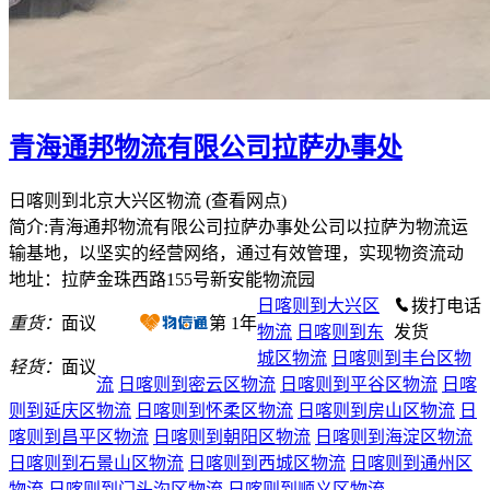
青海通邦物流有限公司拉萨办事处
日喀则到北京大兴区物流
(查看网点)
简介:青海通邦物流有限公司拉萨办事处公司以拉萨为物流运
输基地，以坚实的经营网络，通过有效管理，实现物资流动
地址：拉萨金珠西路155号新安能物流园
日喀则到大兴区
拨打电话
重货：
面议
第
1
年
物流
日喀则到东
发货
城区物流
日喀则到丰台区物
轻货：
面议
流
日喀则到密云区物流
日喀则到平谷区物流
日喀
则到延庆区物流
日喀则到怀柔区物流
日喀则到房山区物流
日
喀则到昌平区物流
日喀则到朝阳区物流
日喀则到海淀区物流
日喀则到石景山区物流
日喀则到西城区物流
日喀则到通州区
物流
日喀则到门头沟区物流
日喀则到顺义区物流