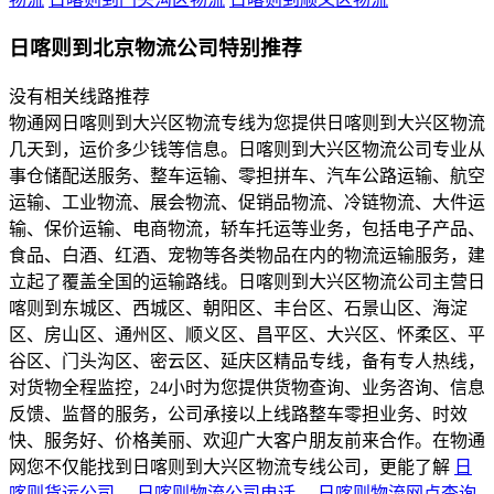
日喀则到北京物流公司特别推荐
没有相关线路推荐
物通网日喀则到大兴区物流专线为您提供日喀则到大兴区物流
几天到，运价多少钱等信息。日喀则到大兴区物流公司专业从
事仓储配送服务、整车运输、零担拼车、汽车公路运输、航空
运输、工业物流、展会物流、促销品物流、冷链物流、大件运
输、保价运输、电商物流，轿车托运等业务，包括电子产品、
食品、白酒、红酒、宠物等各类物品在内的物流运输服务，建
立起了覆盖全国的运输路线。日喀则到大兴区物流公司主营日
喀则到东城区、西城区、朝阳区、丰台区、石景山区、海淀
区、房山区、通州区、顺义区、昌平区、大兴区、怀柔区、平
谷区、门头沟区、密云区、延庆区精品专线，备有专人热线，
对货物全程监控，24小时为您提供货物查询、业务咨询、信息
反馈、监督的服务，公司承接以上线路整车零担业务、时效
快、服务好、价格美丽、欢迎广大客户朋友前来合作。在物通
网您不仅能找到日喀则到大兴区物流专线公司，更能了解
日
喀则货运公司
、
日喀则物流公司电话
、
日喀则物流网点查询