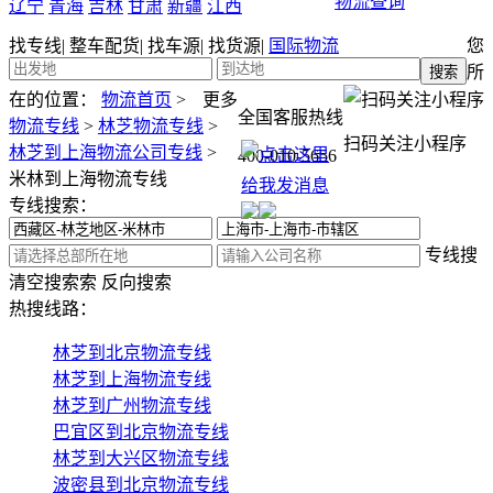
物流查询
辽宁
青海
吉林
甘肃
新疆
江西
找专线
|
整车配货
|
找车源
|
找货源
|
国际物流
您
所
在的位置：
物流首页
>
更多
全国客服热线
物流专线
>
林芝物流专线
>
扫码关注小程序
林芝到上海物流公司专线
>
400-010-5656
米林到上海物流专线
专线搜索：
专线搜
清空搜索
索
反向搜索
热搜线路：
林芝到北京物流专线
林芝到上海物流专线
林芝到广州物流专线
巴宜区到北京物流专线
林芝到大兴区物流专线
波密县到北京物流专线