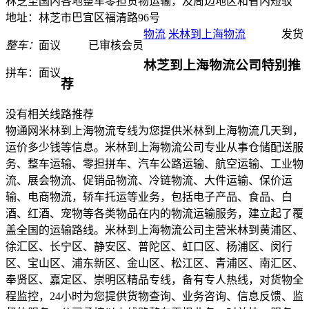
林芝至国内各地整车零担货物运输，及周边地区和省内短驳
地址：林芝市巴宜区福清路96号
物流
米林到上海物流
发货
整车：
面议
已审核会员
林芝到上海物流公司特别推
拼车：
面议
荐
没有相关线路推荐
物通网米林到上海物流专线为您提供米林到上海物流几天到，
运价多少钱等信息。米林到上海物流公司专业从事仓储配送服
务、整车运输、零担拼车、汽车公路运输、航空运输、工业物
流、展会物流、促销品物流、冷链物流、大件运输、保价运
输、电商物流，轿车托运等业务，包括电子产品、食品、白
酒、红酒、宠物等各类物品在内的物流运输服务，建立起了覆
盖全国的运输路线。米林到上海物流公司主营米林到黄浦区、
徐汇区、长宁区、静安区、普陀区、虹口区、杨浦区、闵行
区、宝山区、浦东新区、金山区、松江区、青浦区、南汇区、
奉贤区、嘉定区、崇明区精品专线，备有专人热线，对货物全
程监控，24小时为您提供货物查询、业务咨询、信息反馈、监