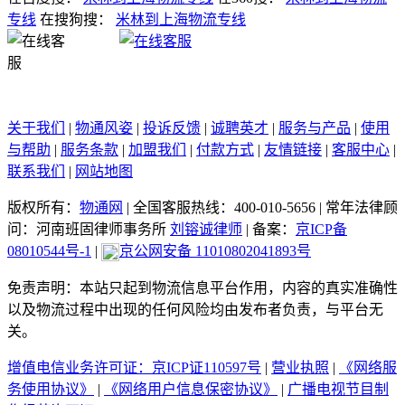
专线
在搜狗搜：
米林到上海物流专线
关于我们
|
物通风姿
|
投诉反馈
|
诚聘英才
|
服务与产品
|
使用
与帮助
|
服务条款
|
加盟我们
|
付款方式
|
友情链接
|
客服中心
|
联系我们
|
网站地图
版权所有：
物通网
|
全国客服热线：400-010-5656
|
常年法律顾
问：河南班固律师事务所
刘镕诚律师
|
备案：
京ICP备
08010544号-1
|
京公网安备 11010802041893号
免责声明：本站只起到物流信息平台作用，内容的真实准确性
以及物流过程中出现的任何风险均由发布者负责，与平台无
关。
增值电信业务许可证：京ICP证110597号
|
营业执照
|
《网络服
务使用协议》
|
《网络用户信息保密协议》
|
广播电视节目制