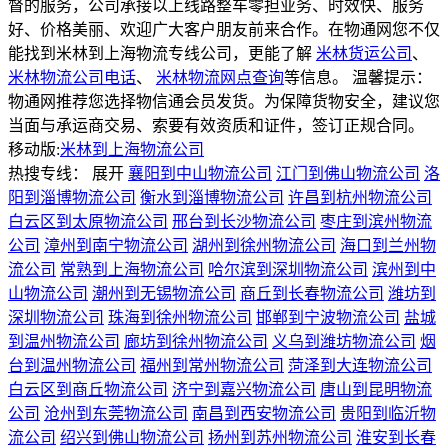
督的服务，公司承接以上线路整车零担业务、时效快、服务
好、价格美丽、欢迎广大客户朋友前来合作。在物通网您不仅
能找到米林到上海物流专线公司，更能了解
米林货运公司
、
米林物流公司电话
、
米林物流网点查询
等信息。 温馨提示：
物通网推荐您选择物信通会员发货。为保障货物安全，建议您
当面与承运商交易、索要有效资质和证件，签订正规合同。
移动版:
米林到上海物流公司
热搜专线：
展开
襄阳到中山物流公司
江门到佛山物流公司
洛
阳到淄博物流公司
衡水到淄博物流公司
许昌到杭州物流公司
白云区到太原物流公司
邢台到长沙物流公司
枣庄到滨州物流
公司
漳州到南宁物流公司
湖州到徐州物流公司
海口到兰州物
流公司
常熟到上海物流公司
哈尔滨到深圳物流公司
滨州到中
山物流公司
潮州到无锡物流公司
商丘到长春物流公司
潍坊到
深圳物流公司
珠海到徐州物流公司
邯郸到宁波物流公司
盐城
到温州物流公司
廊坊到徐州物流公司
义乌到潍坊物流公司
烟
台到温州物流公司
福州到常州物流公司
菏泽到大连物流公司
白云区到商丘物流公司
济宁到嘉兴物流公司
唐山到昆明物流
公司
沧州到东莞物流公司
南昌到西安物流公司
贵阳到临沂物
流公司
绍兴到佛山物流公司
扬州到苏州物流公司
淮安到长春