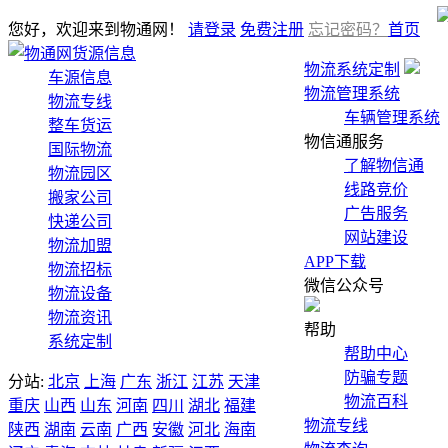
您好，欢迎来到物通网！
请登录
免费注册
忘记密码？
首页
货源信息
物流系统定制
车源信息
物流管理系统
物流专线
车辆管理系统
整车货运
物信通服务
国际物流
了解物信通
物流园区
线路竞价
搬家公司
广告服务
快递公司
网站建设
物流加盟
APP下载
物流招标
微信公众号
物流设备
物流资讯
帮助
系统定制
帮助中心
防骗专题
分站:
北京
上海
广东
浙江
江苏
天津
物流百科
重庆
山西
山东
河南
四川
湖北
福建
物流专线
陕西
湖南
云南
广西
安徽
河北
海南