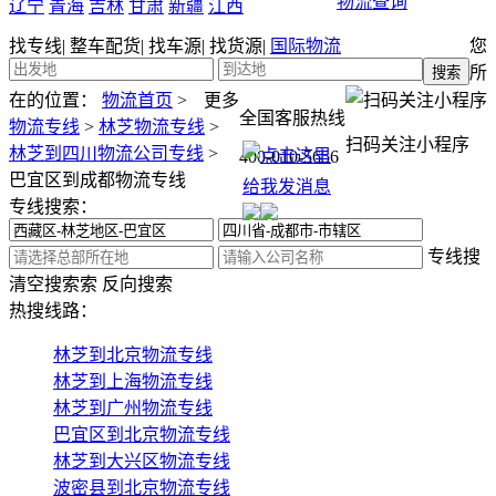
物流查询
辽宁
青海
吉林
甘肃
新疆
江西
找专线
|
整车配货
|
找车源
|
找货源
|
国际物流
您
所
在的位置：
物流首页
>
更多
全国客服热线
物流专线
>
林芝物流专线
>
扫码关注小程序
林芝到四川物流公司专线
>
400-010-5656
巴宜区到成都物流专线
专线搜索：
专线搜
清空搜索
索
反向搜索
热搜线路：
林芝到北京物流专线
林芝到上海物流专线
林芝到广州物流专线
巴宜区到北京物流专线
林芝到大兴区物流专线
波密县到北京物流专线