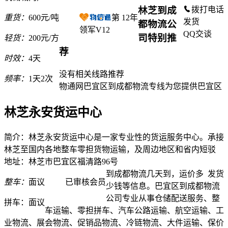
林芝到成
拨打电话
重货：
600元/吨
第
12
年
发货
都物流公
领军V12
QQ交谈
司特别推
轻货：
200元/方
荐
时效：
4天
没有相关线路推荐
频率：
1天2次
物通网巴宜区到成都物流专线为您提供巴宜区
林芝永安货运中心
简介：林芝永安货运中心是一家专业性的货运服务中心。承接
林芝至国内各地整车零担货物运输，及周边地区和省内短驳
地址：林芝市巴宜区福清路96号
到成都物流几天到，运价多
发货
整车：
面议
已审核会员
少钱等信息。巴宜区到成都物流
公司专业从事仓储配送服务、整
拼车：
面议
车运输、零担拼车、汽车公路运输、航空运输、工
业物流、展会物流、促销品物流、冷链物流、大件运输、保价