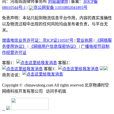
问：河南班固律师事务所
刘镕诚律师
|
备案：
京ICP备
08010544号-1
|
京公网安备 11010802041893号
免责声明：本站只起到物流信息平台作用，内容的真实准确性
以及物流过程中出现的任何风险均由发布者负责，与平台无
关。
增值电信业务许可证：京ICP证110597号
|
营业执照
|
《网络服
务使用协议》
|
《网络用户信息保密协议》
|
广播电视节目制
作经营许可证
客服1：
客服2：
客服3：
商务洽谈：
Copyright ©
chinawutong.com All rights reserved.北京物通时空
网络科技开发有限公司
访问
手机版