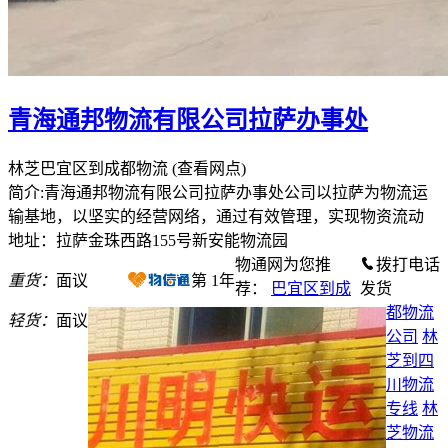
青海通邦物流有限公司拉萨办事处
林芝巴宜区到成都物流
(查看网点)
简介:青海通邦物流有限公司拉萨办事处公司以拉萨为物流运
输基地，以坚实的经营网络，通过有效管理，实现物资流动
地址：拉萨金珠西路155号新安能物流园
物通网为您推
拨打电话
重货：
面议
第
1
年
荐：
巴宜区到成
发货
都物流
轻货：
面议
公司
林
芝到四
川物流
专线
林
芝物流