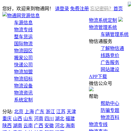
您好，欢迎来到物通网！
请登录
免费注册
忘记密码？
首页
货源信息
物流系统定制
车源信息
物流管理系统
物流专线
车辆管理系统
整车货运
物信通服务
国际物流
了解物信通
物流园区
线路竞价
搬家公司
广告服务
快递公司
网站建设
物流加盟
APP下载
物流招标
微信公众号
物流设备
物流资讯
帮助
系统定制
帮助中心
防骗专题
分站:
北京
上海
广东
浙江
江苏
天津
物流百科
重庆
山西
山东
河南
四川
湖北
福建
物流专线
陕西
湖南
云南
广西
安徽
河北
海南