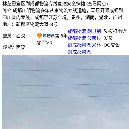
林芝巴宜区到成都物流专线直达安全快捷
(查看网点)
简介:成都川明物流多年从事物流专线运输，现已开通成都到
四川省内专线，成都至江苏全境，贵州，湖南，湖北，广州
地址：新都区物流大道88号
成都物流
朗县到
拨打电话
重货：
面议
第
8
年
成都物流
波密县
发货
领军V8
到成都物流
米林
QQ交谈
轻货：
面议
到成都物流