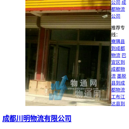
公司
成
都物流
公司
推荐专
线：
察隅县
到成都
物流
巴
宜区到
成都物
流
墨脱
县到成
都物流
工布江
达县到
成都川明物流有限公司