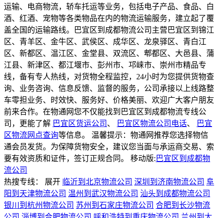
运输、电商物流，轿车托运等业务，包括电子产品、食品、白
酒、红酒、宠物等各类物品在内的物流运输服务，建立起了覆
盖全国的运输路线。巴宜区到成都物流公司主营巴宜区到锦江
区、青羊区、金牛区、武侯区、成华区、龙泉驿区、青白江
区、新都区、温江区、金堂县、双流区、郫都区、大邑县、蒲
江县、新津区、都江堰市、彭州市、邛崃市、崇州市精品专
线，备有专人热线，对货物全程监控，24小时为您提供货物查
询、业务咨询、信息反馈、监督的服务，公司承接以上线路整
车零担业务、时效快、服务好、价格美丽、欢迎广大客户朋友
前来合作。在物通网您不仅能找到巴宜区到成都物流专线公
司，更能了解
巴宜区货运公司
、
巴宜区物流公司电话
、
巴宜
区物流网点查询
等信息。 温馨提示：物通网推荐您选择物信
通会员发货。为保障货物安全，建议您当面与承运商交易、索
要有效资质和证件，签订正规合同。
移动版:
巴宜区到成都物
流公司
热搜专线：
展开
临沂到北京物流公司
深圳到济南物流公司
阜
阳到天津物流公司
温州到武汉物流公司
汕头到成都物流公司
银川到杭州物流公司
苏州到石家庄物流公司
合肥到长沙物流
公司
淄博到合肥物流公司
呼和浩特到重庆物流公司
兰州到太