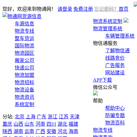
您好，欢迎来到物通网！
请登录
免费注册
忘记密码？
首页
货源信息
物流系统定制
车源信息
物流管理系统
物流专线
车辆管理系统
整车货运
物信通服务
国际物流
了解物信通
物流园区
线路竞价
搬家公司
广告服务
快递公司
网站建设
物流加盟
APP下载
物流招标
微信公众号
物流设备
物流资讯
帮助
系统定制
帮助中心
防骗专题
分站:
北京
上海
广东
浙江
江苏
天津
物流百科
重庆
山西
山东
河南
四川
湖北
福建
物流专线
陕西
湖南
云南
广西
安徽
河北
海南