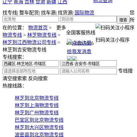
物流查询
辽宁
青海
吉林
甘肃
新疆
江西
找专线
|
整车配货
|
找车源
|
找货源
|
国际物流
您
所
在的位置：
物流首页
>
更多
全国客服热线
物流专线
>
林芝物流专线
>
扫码关注小程序
林芝到江西物流公司专线
>
400-010-5656
林芝到吉安物流专线
专线搜索：
专线搜
清空搜索
索
反向搜索
热搜线路：
林芝到北京物流专线
林芝到上海物流专线
林芝到广州物流专线
巴宜区到北京物流专线
林芝到大兴区物流专线
波密县到北京物流专线