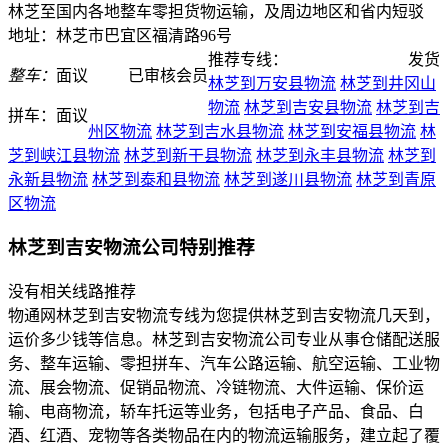
林芝至国内各地整车零担货物运输，及周边地区和省内短驳
地址：林芝市巴宜区福清路96号
推荐专线：
发货
整车：
面议
已审核会员
林芝到万安县物流
林芝到井冈山
物流
林芝到吉安县物流
林芝到吉
拼车：
面议
州区物流
林芝到吉水县物流
林芝到安福县物流
林
芝到峡江县物流
林芝到新干县物流
林芝到永丰县物流
林芝到
永新县物流
林芝到泰和县物流
林芝到遂川县物流
林芝到青原
区物流
林芝到吉安物流公司特别推荐
没有相关线路推荐
物通网林芝到吉安物流专线为您提供林芝到吉安物流几天到，
运价多少钱等信息。林芝到吉安物流公司专业从事仓储配送服
务、整车运输、零担拼车、汽车公路运输、航空运输、工业物
流、展会物流、促销品物流、冷链物流、大件运输、保价运
输、电商物流，轿车托运等业务，包括电子产品、食品、白
酒、红酒、宠物等各类物品在内的物流运输服务，建立起了覆