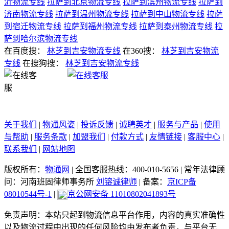
沂物流专线
拉萨到北京物流专线
拉萨到滨州物流专线
拉萨到
济南物流专线
拉萨到温州物流专线
拉萨到中山物流专线
拉萨
到宿迁物流专线
拉萨到福州物流专线
拉萨到泰州物流专线
拉
萨到哈尔滨物流专线
在百度搜：
林芝到吉安物流专线
在360搜：
林芝到吉安物流
专线
在搜狗搜：
林芝到吉安物流专线
关于我们
|
物通风姿
|
投诉反馈
|
诚聘英才
|
服务与产品
|
使用
与帮助
|
服务条款
|
加盟我们
|
付款方式
|
友情链接
|
客服中心
|
联系我们
|
网站地图
版权所有：
物通网
|
全国客服热线：400-010-5656
|
常年法律顾
问：河南班固律师事务所
刘镕诚律师
|
备案：
京ICP备
08010544号-1
|
京公网安备 11010802041893号
免责声明：本站只起到物流信息平台作用，内容的真实准确性
以及物流过程中出现的任何风险均由发布者负责，与平台无