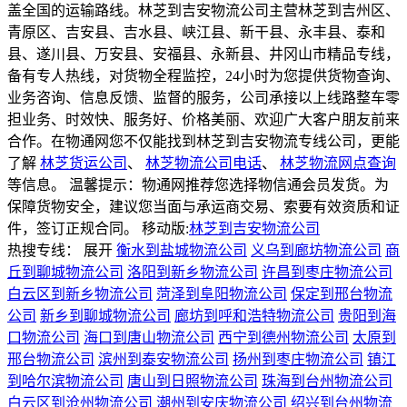
盖全国的运输路线。林芝到吉安物流公司主营林芝到吉州区、
青原区、吉安县、吉水县、峡江县、新干县、永丰县、泰和
县、遂川县、万安县、安福县、永新县、井冈山市精品专线，
备有专人热线，对货物全程监控，24小时为您提供货物查询、
业务咨询、信息反馈、监督的服务，公司承接以上线路整车零
担业务、时效快、服务好、价格美丽、欢迎广大客户朋友前来
合作。在物通网您不仅能找到林芝到吉安物流专线公司，更能
了解
林芝货运公司
、
林芝物流公司电话
、
林芝物流网点查询
等信息。 温馨提示：物通网推荐您选择物信通会员发货。为
保障货物安全，建议您当面与承运商交易、索要有效资质和证
件，签订正规合同。
移动版:
林芝到吉安物流公司
热搜专线：
展开
衡水到盐城物流公司
义乌到廊坊物流公司
商
丘到聊城物流公司
洛阳到新乡物流公司
许昌到枣庄物流公司
白云区到新乡物流公司
菏泽到阜阳物流公司
保定到邢台物流
公司
新乡到聊城物流公司
廊坊到呼和浩特物流公司
贵阳到海
口物流公司
海口到唐山物流公司
西宁到德州物流公司
太原到
邢台物流公司
滨州到泰安物流公司
扬州到枣庄物流公司
镇江
到哈尔滨物流公司
唐山到日照物流公司
珠海到台州物流公司
白云区到沧州物流公司
潮州到安庆物流公司
绍兴到台州物流