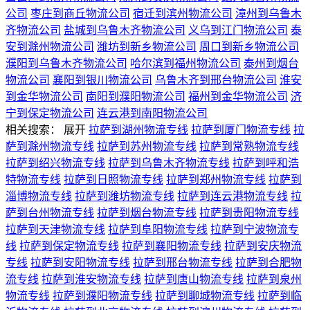
公司
枣庄到商丘物流公司
宿迁到滨州物流公司
漳州到乌鲁木
齐物流公司
盐城到乌鲁木齐物流公司
义乌到江门物流公司
泰
安到滁州物流公司
潍坊到新乡物流公司
周口到新乡物流公司
濮阳到乌鲁木齐物流公司
哈尔滨到福州物流公司
泰州到烟台
物流公司
襄阳到银川物流公司
乌鲁木齐到邢台物流公司
淮安
到金华物流公司
南阳到濮阳物流公司
福州到金华物流公司
济
宁到保定物流公司
连云港到南阳物流公司
相关搜索：
展开
拉萨到湖州物流专线
拉萨到厦门物流专线
拉
萨到滁州物流专线
拉萨到苏州物流专线
拉萨到常熟物流专线
拉萨到绍兴物流专线
拉萨到乌鲁木齐物流专线
拉萨到呼和浩
特物流专线
拉萨到日照物流专线
拉萨到郑州物流专线
拉萨到
淄博物流专线
拉萨到潍坊物流专线
拉萨到连云港物流专线
拉
萨到台州物流专线
拉萨到烟台物流专线
拉萨到贵阳物流专线
拉萨到天津物流专线
拉萨到阜阳物流专线
拉萨到宁波物流专
线
拉萨到保定物流专线
拉萨到襄阳物流专线
拉萨到安庆物流
专线
拉萨到安阳物流专线
拉萨到邢台物流专线
拉萨到合肥物
流专线
拉萨到淮安物流专线
拉萨到唐山物流专线
拉萨到泉州
物流专线
拉萨到濮阳物流专线
拉萨到聊城物流专线
拉萨到临