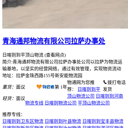
青海通邦物流有限公司拉萨办事处
日喀则到平顶山物流
(查看网点)
简介:青海通邦物流有限公司拉萨办事处公司以拉萨为物流运
输基地，以坚实的经营网络，通过有效管理，实现物资流动
地址：拉萨金珠西路155号新安能物流园
物通网为您推
拨打电话
重货：
面议
第
1
年
荐：
日喀则到平
发货
顶山物流公司
日喀则到河南
轻货：
面议
物流专线
日喀则物流公司
平顶山物流公司
推荐专线：
日喀则到卫东区物流
日喀则到叶县物流
日喀则到宝丰县物流