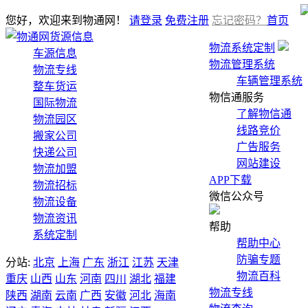
您好，欢迎来到物通网！
请登录
免费注册
忘记密码？
首页
货源信息
物流系统定制
车源信息
物流管理系统
物流专线
车辆管理系统
整车货运
物信通服务
国际物流
了解物信通
物流园区
线路竞价
搬家公司
广告服务
快递公司
网站建设
物流加盟
APP下载
物流招标
微信公众号
物流设备
物流资讯
帮助
系统定制
帮助中心
防骗专题
分站:
北京
上海
广东
浙江
江苏
天津
物流百科
重庆
山西
山东
河南
四川
湖北
福建
物流专线
陕西
湖南
云南
广西
安徽
河北
海南