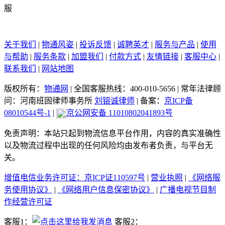
关于我们
|
物通风姿
|
投诉反馈
|
诚聘英才
|
服务与产品
|
使用
与帮助
|
服务条款
|
加盟我们
|
付款方式
|
友情链接
|
客服中心
|
联系我们
|
网站地图
版权所有：
物通网
|
全国客服热线：400-010-5656
|
常年法律顾
问：河南班固律师事务所
刘镕诚律师
|
备案：
京ICP备
08010544号-1
|
京公网安备 11010802041893号
免责声明：本站只起到物流信息平台作用，内容的真实准确性
以及物流过程中出现的任何风险均由发布者负责，与平台无
关。
增值电信业务许可证：京ICP证110597号
|
营业执照
|
《网络服
务使用协议》
|
《网络用户信息保密协议》
|
广播电视节目制
作经营许可证
客服1：
客服2：