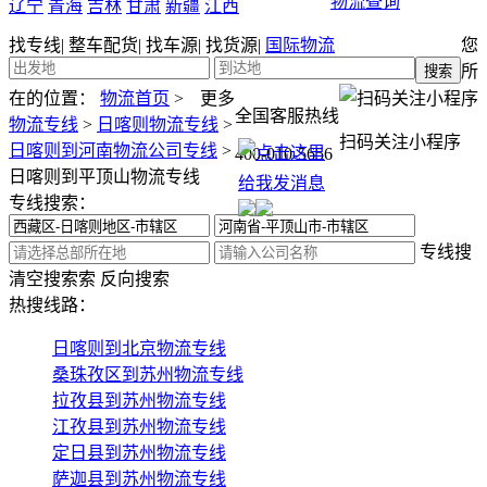
物流查询
辽宁
青海
吉林
甘肃
新疆
江西
找专线
|
整车配货
|
找车源
|
找货源
|
国际物流
您
所
在的位置：
物流首页
>
更多
全国客服热线
物流专线
>
日喀则物流专线
>
扫码关注小程序
日喀则到河南物流公司专线
>
400-010-5656
日喀则到平顶山物流专线
专线搜索：
专线搜
清空搜索
索
反向搜索
热搜线路：
日喀则到北京物流专线
桑珠孜区到苏州物流专线
拉孜县到苏州物流专线
江孜县到苏州物流专线
定日县到苏州物流专线
萨迦县到苏州物流专线