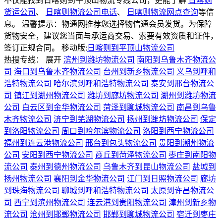
不仅能找到日喀则到平顶山物流专线公司，更能了解
日喀则
货运公司
、
日喀则物流公司电话
、
日喀则物流网点查询
等信
息。 温馨提示：物通网推荐您选择物信通会员发货。为保障
货物安全，建议您当面与承运商交易、索要有效资质和证件，
签订正规合同。
移动版:
日喀则到平顶山物流公司
热搜专线：
展开
滨州到潍坊物流公司
南阳到乌鲁木齐物流公
司
海口到乌鲁木齐物流公司
台州到新乡物流公司
义乌到呼和
浩特物流公司
哈尔滨到呼和浩特物流公司
泰安到邢台物流公
司
镇江到湖州物流公司
潍坊到廊坊物流公司
湖州到潍坊物流
公司
白云区到金华物流公司
菏泽到聊城物流公司
南昌到乌鲁
木齐物流公司
济宁到芜湖物流公司
扬州到潍坊物流公司
保定
到洛阳物流公司
周口到哈尔滨物流公司
洛阳到西宁物流公司
福州到连云港物流公司
邢台到包头物流公司
贵阳到潮州物流
公司
安阳到西宁物流公司
商丘到菏泽物流公司
枣庄到南阳物
流公司
泰州到德州物流公司
乌鲁木齐到昆山物流公司
盐城到
扬州物流公司
襄阳到金华物流公司
江门到日照物流公司
廊坊
到珠海物流公司
聊城到呼和浩特物流公司
太原到许昌物流公
司
西宁到滨州物流公司
连云港到贵阳物流公司
漳州到新乡物
流公司
沧州到邯郸物流公司
邯郸到聊城物流公司
宿迁到枣庄