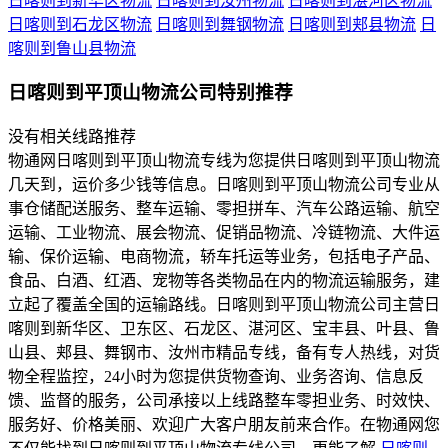
日喀则到新华区物流
日喀则到汝州物流
日喀则到湛河区物流
日喀则到石龙区物流
日喀则到舞钢物流
日喀则到郏县物流
日
喀则到鲁山县物流
日喀则到平顶山物流公司特别推荐
没有相关线路推荐
物通网日喀则到平顶山物流专线为您提供日喀则到平顶山物流
几天到，运价多少钱等信息。日喀则到平顶山物流公司专业从
事仓储配送服务、整车运输、零担拼车、汽车公路运输、航空
运输、工业物流、展会物流、促销品物流、冷链物流、大件运
输、保价运输、电商物流，轿车托运等业务，包括电子产品、
食品、白酒、红酒、宠物等各类物品在内的物流运输服务，建
立起了覆盖全国的运输路线。日喀则到平顶山物流公司主营日
喀则到新华区、卫东区、石龙区、湛河区、宝丰县、叶县、鲁
山县、郏县、舞钢市、汝州市精品专线，备有专人热线，对货
物全程监控，24小时为您提供货物查询、业务咨询、信息反
馈、监督的服务，公司承接以上线路整车零担业务、时效快、
服务好、价格美丽、欢迎广大客户朋友前来合作。在物通网您