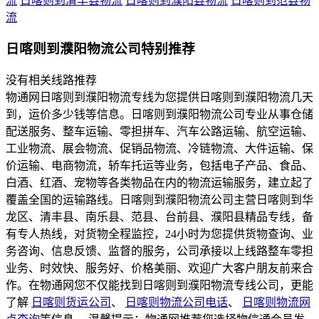
流
日喀则到清丰县物流
日喀则到濮阳县物流
日喀则到范县物
流
日喀则到濮阳物流公司特别推荐
没有相关线路推荐
物通网日喀则到濮阳物流专线为您提供日喀则到濮阳物流几天
到，运价多少钱等信息。日喀则到濮阳物流公司专业从事仓储
配送服务、整车运输、零担拼车、汽车公路运输、航空运输、
工业物流、展会物流、促销品物流、冷链物流、大件运输、保
价运输、电商物流，轿车托运等业务，包括电子产品、食品、
白酒、红酒、宠物等各类物品在内的物流运输服务，建立起了
覆盖全国的运输路线。日喀则到濮阳物流公司主营日喀则到华
龙区、清丰县、南乐县、范县、台前县、濮阳县精品专线，备
有专人热线，对货物全程监控，24小时为您提供货物查询、业
务咨询、信息反馈、监督的服务，公司承接以上线路整车零担
业务、时效快、服务好、价格美丽、欢迎广大客户朋友前来合
作。在物通网您不仅能找到日喀则到濮阳物流专线公司，更能
了解
日喀则货运公司
、
日喀则物流公司电话
、
日喀则物流网