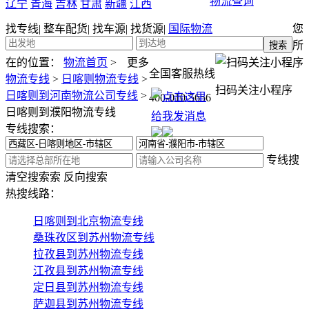
物流查询
辽宁
青海
吉林
甘肃
新疆
江西
找专线
|
整车配货
|
找车源
|
找货源
|
国际物流
您
所
在的位置：
物流首页
>
更多
全国客服热线
物流专线
>
日喀则物流专线
>
扫码关注小程序
日喀则到河南物流公司专线
>
400-010-5656
日喀则到濮阳物流专线
专线搜索：
专线搜
清空搜索
索
反向搜索
热搜线路：
日喀则到北京物流专线
桑珠孜区到苏州物流专线
拉孜县到苏州物流专线
江孜县到苏州物流专线
定日县到苏州物流专线
萨迦县到苏州物流专线