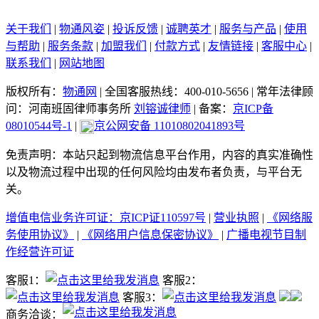
关于我们
|
物通风姿
|
投诉反馈
|
诚聘英才
|
服务与产品
|
使用
与帮助
|
服务条款
|
加盟我们
|
付款方式
|
友情链接
|
客服中心
|
联系我们
|
网站地图
版权所有：
物通网
|
全国客服热线：400-010-5656
|
常年法律顾
问：河南班固律师事务所
刘镕诚律师
|
备案：
京ICP备
08010544号-1
|
京公网安备 11010802041893号
免责声明：本站只起到物流信息平台作用，内容的真实准确性
以及物流过程中出现的任何风险均由发布者负责，与平台无
关。
增值电信业务许可证：京ICP证110597号
|
营业执照
|
《网络服
务使用协议》
|
《网络用户信息保密协议》
|
广播电视节目制
作经营许可证
客服1：
客服2：
客服3：
商务洽谈：