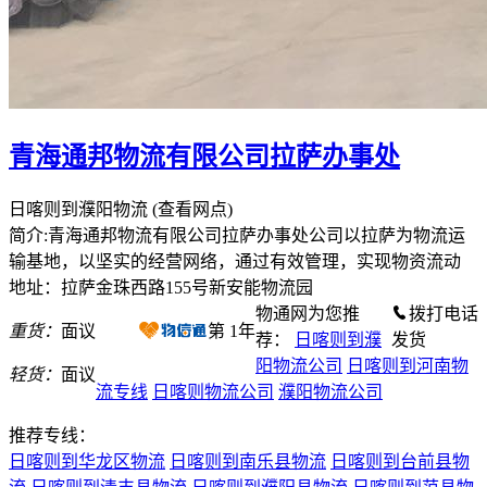
青海通邦物流有限公司拉萨办事处
日喀则到濮阳物流
(查看网点)
简介:青海通邦物流有限公司拉萨办事处公司以拉萨为物流运
输基地，以坚实的经营网络，通过有效管理，实现物资流动
地址：拉萨金珠西路155号新安能物流园
物通网为您推
拨打电话
重货：
面议
第
1
年
荐：
日喀则到濮
发货
阳物流公司
日喀则到河南物
轻货：
面议
流专线
日喀则物流公司
濮阳物流公司
推荐专线：
日喀则到华龙区物流
日喀则到南乐县物流
日喀则到台前县物