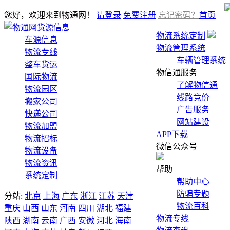
您好，欢迎来到物通网！
请登录
免费注册
忘记密码？
首页
货源信息
物流系统定制
车源信息
物流管理系统
物流专线
车辆管理系统
整车货运
物信通服务
国际物流
了解物信通
物流园区
线路竞价
搬家公司
广告服务
快递公司
网站建设
物流加盟
APP下载
物流招标
微信公众号
物流设备
物流资讯
帮助
系统定制
帮助中心
防骗专题
分站:
北京
上海
广东
浙江
江苏
天津
物流百科
重庆
山西
山东
河南
四川
湖北
福建
物流专线
陕西
湖南
云南
广西
安徽
河北
海南