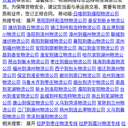
点查询
等信息。 温馨提示：物通网推荐您选择物信通会员发
货。为保障货物安全，建议您当面与承运商交易、索要有效资
质和证件，签订正规合同。
移动版:
日喀则到濮阳物流公司
热搜专线：
展开
贵阳到呼和浩特物流公司
泰安到新乡物流公
司
潍坊到商丘物流公司
镇江到呼和浩特物流公司
连云港到银
川物流公司
洛阳到滨州物流公司
漳州到福州物流公司
聊城到
潍坊物流公司
南阳到聊城物流公司
襄阳到唐山物流公司
滨州
到福州物流公司
安阳到邯郸物流公司
海口到金华物流公司
许
昌到泰安物流公司
淮安到镇江物流公司
哈尔滨到湖州物流公
司
邢台到衡水物流公司
枣庄到烟台物流公司
珠海到南昌物流
公司
福州到漳州物流公司
西宁到包头物流公司
宿迁到滁州物
流公司
保定到淮安物流公司
廊坊到周口物流公司
沧州到潍坊
物流公司
乌鲁木齐到枣庄物流公司
烟台到济宁物流公司
南昌
到芜湖物流公司
新乡到洛阳物流公司
濮阳到安阳物流公司
台
州到淮安物流公司
盐城到呼和浩特物流公司
商丘到芜湖物流
公司
唐山到保定物流公司
义乌到菏泽物流公司
常熟到兰州物
流公司
江门到潮州物流公司
扬州到连云港物流公司
义乌到襄
阳物流公司
菏泽到濮阳物流公司
相关搜索：
展开
拉萨到枣庄物流专线
拉萨到嘉兴物流专线
拉